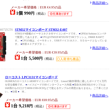
商品詳細へ
メーカー希望価格：EUR €4.95の品
1個 990
円
（税込）
407ZGT6
STM32マイコンボード STM32-E407
STM32-F4搭載のイーサコネクタ付マイコンボードです。
●
GPIOがArduinoコンパチ
で配置してあります。
●
CPUはSTM32F407ZGT6で1Mフラッシュ, 196KB RAMで
す。
●
CPUの他は、イーサネット、USBデバイス/ホスト、ＳＤカードとなっていま
す。
●
外部ＡＣアダプタ（...
商品詳細へ
メーカー希望価格：EUR €39.95の品
1台 5,500
円
（税込）
ローコスト LPC3131マイコンボード
OLIMEXのローコストARM9マイコンボードです。Linuxの動作環境に適したボードで１万円
を切る価格です。
●
ハイスピードUSBインターフェース内蔵
●
現在OLIMEX社のサンプルは
IAR用のものだけでARM-USB-OCDなどで使えるサンプルの用意がありません。ご了承くださ
い。
●
仕様
●
M...
商品詳細へ
メーカー希望価格：EUR €69.95の品
1台 9,218
円
（税込）