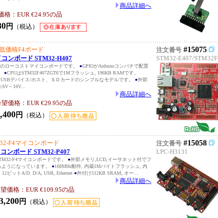
商品詳細へ
：EUR €24.95の品
80
円
（税込）
#15075
製低価格F4ボード
注文番号
コンボード STM32-H407
STM32-E407/STM32F
4搭載のローコストマイコンボードです。
●
GPIOがArduinoコンパチで配置
。
●
CPUはSTM32F407ZGT6で1Mフラッシュ, 196KB RAMです。
、USBデバイス/ホスト、ＳＤカードのシンプルなモデルです。
●
外部
V～16V...
商品詳細へ
価格：EUR €29.95の品
,400
円
（税込）
#15058
32-F4マイコンボード
注文番号
コンボード STM32-P407
LPC-H3131
STM32-F4マイコンボードです。
●
外部メモリ,LCD,イーサネット付でフ
るようになっています。
●
168MHz動作, 内蔵1Mバイトフラッシュ, 内
12ビットA/D. D/A, USB, Ethernet
●
外付け512KB SRAM, オー...
商品詳細へ
価格：EUR €109.95の品
3,200
円
（税込）