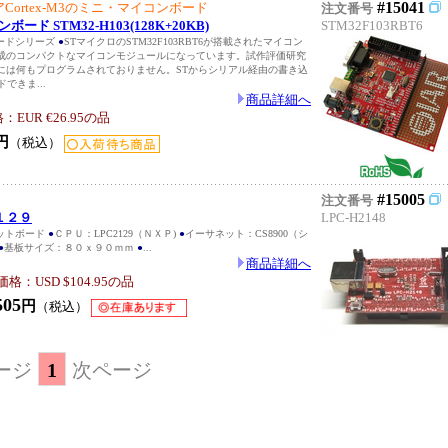
#15041
Cortex-M3のミニ・マイコンボード
注文番号
ンボード STM32-H103(128K+20KB)
STM32F103RBT6
ボードシリーズ
●
STマイクロのSTM32F103RBT6が搭載されたマイコン
成のコンパクトなマイコンモジュールになっています。試作評価研究
Uには何もプログラムされておりません。STからシリアル経由の書き込
できま...
商品詳細へ
UR €26.95の品
円
（税込）
#15005
注文番号
１２９
LPC-H2148
ットボード
●
ＣＰＵ：LPC2129（ＮＸＰ)
●
イーサネット：CS8900（シ
●
基板サイズ：８０ｘ９０ｍｍ
●
...
商品詳細へ
：USD $104.95の品
505
円
（税込）
ージ
1
次ページ