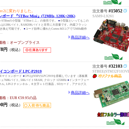
#15052
er.2に変わりました。
注文番号
ード 『STBee Mini』(72MHz, 128K+20K)
SAM9-L9261
ンSTBeeの小型版「STBeeミニ」の発売です。
●
小型版といってもこの
は128Kバイト, RAM20Kバイトと非常に大容量です。内蔵フラッシ
上書き換え可能です。
●
コード効率に優れたCortex-M3コアで72MHz動作
..
商品詳細へ
価格：オープンプライス
78
円
（税込）
#32103
注文番号
マイコンボード LPC-P2919
STBEE(STM32F103VE
968Eマイコンボード
●
CPUはNXPのLPC2919を搭載しています（基板裏
768Kバイト, 56KバイトSRAM, クロック 125MHz
●
インターフェー
ネル, LIN２チャンネル，８文字ｘ１行液晶，SDカード，アナログ入
商品詳細へ
：EUR €59.95の品
00
円
（税込）