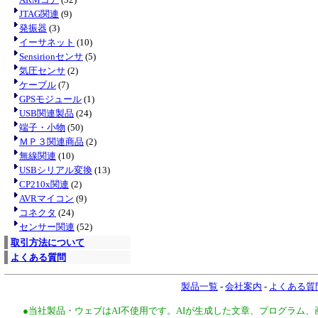
JTAG関連
(9)
発振器
(3)
イーサネット
(10)
Sensirionセンサ
(5)
気圧センサ
(2)
ケーブル
(7)
GPSモジュール
(1)
USB関連製品
(24)
端子・小物
(50)
ＭＰ３関連商品
(2)
無線関連
(10)
USBシリアル変換
(13)
CP210x関連
(2)
AVRマイコン
(9)
コネクタ
(24)
センサー関連
(52)
取引方法について
よくある質問
製品一覧
-
会社案内
-
よくある質
●当社製品・ウェブはAI不使用です。AIが生成した文章、プログラム