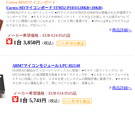
Cortex-M3のマイコンボード
Cortex-M3マイコンボード STM32-P103(128KB+20KB)
OLIMEXのマイコンボードシリーズ
●
STマイクロのSTM32F103RBT6が搭載された評価用マイ
コンボードです。
●
ＲＳ２３２ＣやＭＭＣソケット，ＣＡＮなどの欲しそうな端子がついて
いてすぐに開発にお使いになれます。ビジネス用に最適です。
●
CPUには何もプログラムさ
れておりません。STからシリ...
商品詳細へ
メーカー希望価格：EUR €24.95の品
1台 3,850
円
（税込）
ARM7マイコンモジュール LPC-H2148
OLIMEXの製品がストロベリーリナックスに登場！
●
ＮＸＰ（旧フィリップス）の
LPC2148を使った低消費電力高速ＡＲＭ７マイコンです。
●
ＵＳＢインターフェースを
ＣＰＵに内蔵しています。ＵＳＢを使ったシステムの開発評価に最適です。
●
Ｈ８やＳ
Ｈと比べると価格も安くて、実にスピードも速い、容量も大...
商品詳細へ
メーカー希望価格：EUR €34.95の品
1台 5,741
円
（税込）