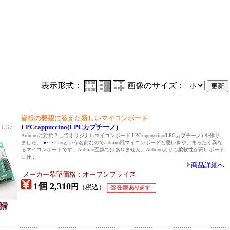
表示形式：
画像のサイズ：
皆様の要望に答えた新しいマイコンボード
1U37
LPCcappuccino(LPCカプチーノ)
Arduinoに対抗？してオリジナルマイコンボード LPCcappuccino(LPCカプチーノ) を作り
ました。
●
････inoという名前なのでarduino風マイコンボードと思いきや、まったく異な
るマイコンボードです。Arduino互換ではありません。Arduinoよりも柔軟性が高いボード
に仕...
商品詳細へ
メーカー希望価格：オープンプライス
1個 2,310
円
（税込）