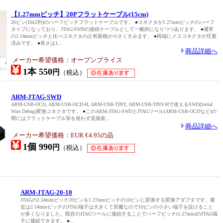
【1.27mmピッチ】20Pフラットケーブル(15cm)
20ピン(10x2列)のハーフピッチフラットケーブルです。
●
コネクタが1.27mmピッチのハーフ
タイプになっており、JTAG/SWDの接続ケーブルとして一般的になりつつあります。
●
通常
の2.54mmピッチと比べコネクタの占有面積が小さくすみます。
●
両端にメスコネクタが圧着
済みです。
●
長さは1...
商品詳細へ
メーカー希望価格：オープンプライス
1本 550
円
（税込）
ARM-JTAG-SWD
ARM-USB-OCD, ARM-USB-OCD-H, ARM-USB-TINY, ARM-USB-TINY-Hで使えるSWD(Serial
Wire Debug)変換コネクタです。
●
このARM-JTAG-SWDとJTAGツール(ARM-USB-OCDなど)の
間にはフラットケーブル等を使わず直接差...
商品詳細へ
メーカー希望価格：EUR €4.95の品
1個 990
円
（税込）
ARM-JTAG-20-10
JTAGの2.54mmピッチ20ピンを1.27mmピッチの10ピンに変換する変換アダプタです。最
近は2.54mmピッチのJTAG端子は大きくて邪魔なので10ピンの小さい端子を設けること
が多くなりました。既存のJTAGツールに接続することでハーフピッチ(1.27mm)のJTAG端
子に接続できます。
●
...