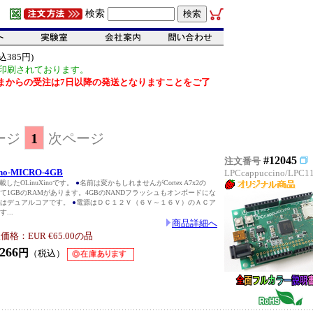
検索
385円)
印刷されております。
だいまからの受注は7日以降の発送となりますことをご了
ージ
1
次ページ
#12045
注文番号
ino-MICRO-4GB
LPCcappuccino/LPC1
0を搭載したOLinuXinoです。
●
名前は変かもしれませんがCortex A7x2の
て1GBのRAMがあります。4GBのNANDフラッシュもオンボードにな
Uはデュアルコアです。
●
電源はＤＣ１２Ｖ（６Ｖ～１６Ｖ）のＡＣア
...
商品詳細へ
格：EUR €65.00の品
266
円
（税込）