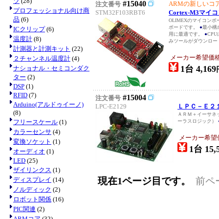
ツ
(28)
#15040
ARMの新しいコア
注文番号
プロフェッショナル向け商
STM32F103RBT6
Cortex-M3マイコ
品
(6)
OLIMEXのマイコン
ボードです。
●
最小構
ICクリップ
(6)
用に最適です。
●
CP
温度計
(8)
みツールがダウンロード
計測器と計測キット
(22)
メーカー希望価格：E
２チャンネル温度計
(4)
1台 4,169
ナショナル・セミコンダク
ター
(2)
DSP
(1)
RFID
(7)
#15004
注文番号
Arduino(アルドゥイーノ)
LPC-E2129
ＬＰＣ－Ｅ２
(8)
ＡＲＭ＋イーサネ
フリースケール
(1)
ーラスロジック）
カラーセンサ
(4)
メーカー希望価格
変換ソケット
(1)
1台 15,
オーディオ
(1)
LED
(25)
ザイリンクス
(1)
現在1ページ目です。
前ペ
ディスプレイ
(14)
ノルディック
(2)
ロボット関係
(16)
PIC関連
(2)
ARMコア
(32)