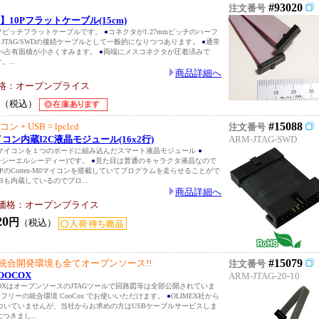
#93020
注文番号
チ】10Pフラットケーブル(15cm)
ハーフピッチフラットケーブルです。
●
コネクタが1.27mmピッチのハーフ
JTAG/SWDの接続ケーブルとして一般的になりつつあります。
●
通常
と比べ占有面積が小さくすみます。
●
両端にメスコネクタが圧着済みで
。...
商品詳細へ
格：オープンプライス
（税込）
#15088
ン + USB = lpclcd
注文番号
Bマイコン内蔵I2C液晶モジュール(16x2行)
ARM-JTAG-SWD
マイコンを１つのボードに組み込んだスマート液晶モジュール
●
ルピーシーエルシーディー)です。
●
見た目は普通のキャラクタ液晶なので
PのCortex-M0マイコンを搭載していてプログラムを走らせることがで
Bも内蔵しているのでプロ...
商品詳細へ
価格：オープンプライス
20
円
（税込）
#15079
も統合開発環境も全てオープンソース!!
注文番号
COOCOX
ARM-JTAG-20-10
OOCOXはオープンソースのJTAGツールで回路図等は全部公開されていま
なフリーの統合環境 CooCox でお使いいただけます。
●
OLIMEX社から
がついていませんが、当社からお求めの方はUSBケーブルサービスしま
つきまし...