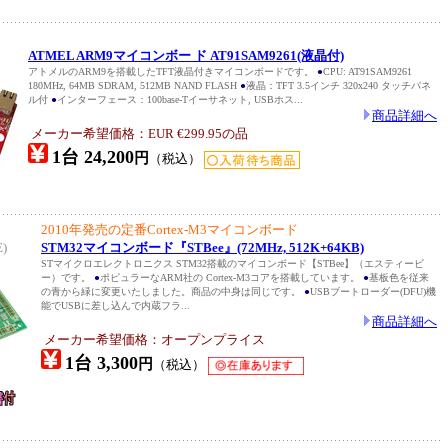
ATMEL ARM9マイコンボー ド AT91SAM9261(液晶付)
アトメルのARM9を搭載したTFT液晶付きマイコンボードです。
●
CPU: AT91SAM9261
180MHz, 64MB SDRAM, 512MB NAND FLASH
●
液晶：TFT 3.5インチ 320x240 タッチパネ
ル付
●
インターフェース：100base-Tイーサネット, USBホス...
商品詳細へ
メーカー希望価格：EUR €299.95の品
1台 24,200
円
（税込）
2010年発売の定番Cortex-M3マイコンボード
)
STM32マイコンボード『STBee』(72MHz, 512K+64KB)
STマイクロエレクトロニクス STM32搭載のマイコンボード【STBee】（エスティービ
ー）です。
●
ポピュラーなARM社の Cortex-M3コアを搭載しています。
●
基板色を従来
の青から緑に変更いたしました。商品の中身は同じです。
●
USBブートローダー(DFU)機
能でUSBに差し込んで内蔵フラ...
商品詳細へ
メーカー希望価格：オープンプライス
1台 3,300
円
（税込）