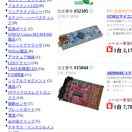
７セグメントLED
(8)
#32105
RTC水晶付のV
注文番号
リニアテクノロジー
(35)
STBEE MINI
STM32マイコンボ
エナジー・ハーベスティン
STM32搭載マイコ
グ
(9)
サイズでフラッシュ
拡張ボード
(2)
ュは10000回以
し、同価格帯のPIC.
STM32 Cortex-M3/M4/M0
製品
(7)
メーカー希望
ロジックアナライザ
(14)
1台 2,1
WIZnet製品
(8)
アマチュア無線
(1)
LEDドライバ
(18)
#15044
注文番号
CREE高輝度LED
(10)
LPC-P2919
ARM968E-S
FTDI関連
(11)
OLIMEXのARM
シリアル７セグメント
(2)
側）
●
内蔵フラッシュ
液晶
(7)
ス：CAN２チャン
力，スイッ...
STマイクロエレクトロニ
クス
(14)
メーカー希望価格
振動センサ
(7)
1台 7,7
ブレッドボード
(3)
電源
(76)
みの虫クリップ
(5)
テキサス・インスツルメン