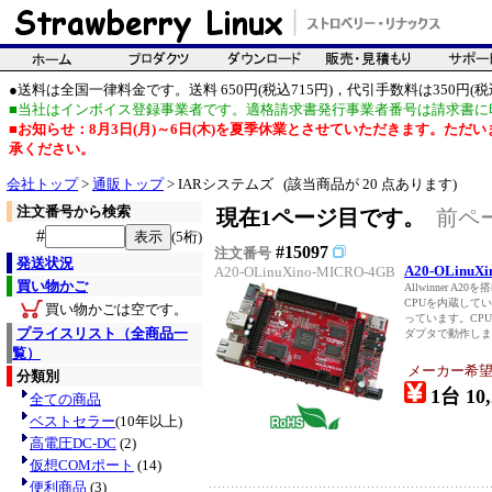
●送料は全国一律料金です。送料 650円(税込715円)，代引手数料は350円(税込
■当社はインボイス登録事業者です。適格請求書発行事業者番号は請求書に
■お知らせ：8月3日(月)～6日(木)を夏季休業とさせていただきます。た
承ください。
会社トップ
>
通販トップ
> IARシステムズ (該当商品が 20 点あります)
注文番号から検索
現在1ページ目です。
前ペ
#
(5桁)
#15097
注文番号
発送状況
A20-OLinuX
A20-OLinuXino-MICRO-4GB
買い物かご
Allwinner A2
CPUを内蔵してい
買い物かごは空です。
っています。CP
プライスリスト（全商品一
ダプタで動作します
覧）
メーカー希望価
分類別
1台 10,
全ての商品
ベストセラー
(10年以上)
高電圧DC-DC
(2)
仮想COMポート
(14)
便利商品
(3)