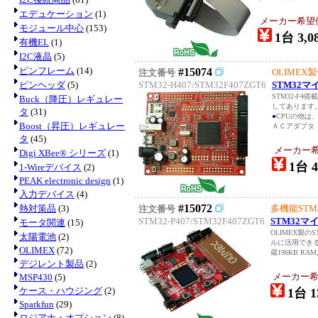
エデュケーション
(1)
メーカー希望価格
モジュール中心
(153)
1台 3,0
有機EL
(1)
I2C液晶
(5)
ピンフレーム
(14)
#15074
OLIMEX
注文番号
ピンヘッダ
(5)
STM32-H407/STM32F407ZGT6
STM32マイ
STM32-F
Buck（降圧）レギュレー
してあります
タ
(31)
●
CPUの他は
Boost（昇圧）レギュレー
ＡＣアダプタ（6
タ
(45)
メーカー希望
Digi XBee® シリーズ
(1)
1台 4
1-Wireデバイス
(2)
PEAK electronic design
(1)
入力デバイス
(4)
#15072
熱対策品
(3)
多機能STM
注文番号
STM32-P407/STM32F407ZGT6
STM32マイ
モータ関連
(15)
OLIMEX製の
太陽電池
(2)
ルに活用でき
OLIMEX
(72)
蔵196KB RAM, 
デジレント製品
(2)
メーカー希望
MSP430
(5)
ケース・ハウジング
(2)
1台 1
Sparkfun
(29)
ロジアナ・オプション
(8)