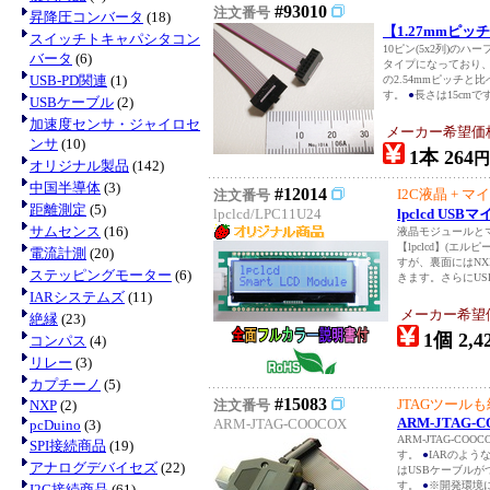
#93010
注文番号
昇降圧コンバータ
(18)
【1.27mmピッ
スイッチトキャパシタコン
10ピン(5x2列)の
バータ
(6)
タイプになっており、
USB-PD関連
(1)
の2.54mmピッチ
す。
●
長さは15cmです
USBケーブル
(2)
加速度センサ・ジャイロセ
メーカー希望価
ンサ
(10)
1本 264
円
オリジナル製品
(142)
中国半導体
(3)
#12014
I2C液晶 + マイコ
注文番号
距離測定
(5)
lpclcd/LPC11U24
lpclcd US
サムセンス
(16)
液晶モジュールと
【lpclcd】(エ
電流計測
(20)
すが、裏面にはNX
ステッピングモーター
(6)
きます。さらにUS
IARシステムズ
(11)
メーカー希望
絶縁
(23)
1個 2,4
コンパス
(4)
リレー
(3)
カプチーノ
(5)
#15083
JTAGツール
NXP
(2)
注文番号
ARM-JTAG-
ARM-JTAG-COOCOX
pcDuino
(3)
ARM-JTAG-C
SPI接続商品
(19)
す。
●
IARのよう
アナログデバイセズ
(22)
はUSBケーブル
す。
●
※開発環境に
I2C接続商品
(61)