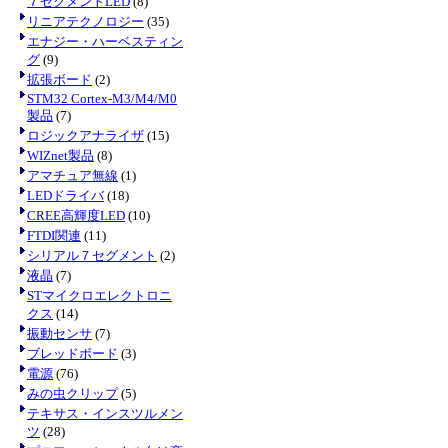
７セグメントLED
(8)
リニアテクノロジー
(35)
エナジー・ハーベスティン
グ
(9)
拡張ボード
(2)
STM32 Cortex-M3/M4/M0
製品
(7)
ロジックアナライザ
(15)
WIZnet製品
(8)
アマチュア無線
(1)
LEDドライバ
(18)
CREE高輝度LED
(10)
FTDI関連
(11)
シリアル７セグメント
(2)
液晶
(7)
STマイクロエレクトロニ
クス
(14)
振動センサ
(7)
ブレッドボード
(3)
電源
(76)
みの虫クリップ
(5)
テキサス・インスツルメン
ツ
(28)