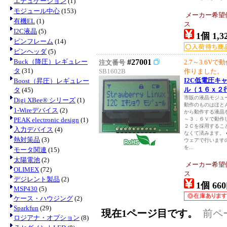
エデュケーション
(1)
モジュール中心
(153)
メーカー希望
有機EL
(1)
ス
I2C液晶
(5)
1個 1,3
ピンフレーム
(14)
ピンヘッダ
(5)
Buck（降圧）レギュレー
#27001
2.7～3.6V
注文番号
タ
(31)
SB1602B
作りました。
I2C低電圧キ
Boost（昇圧）レギュレー
ル（１６ｘ２
タ
(45)
市販の液晶モジュ
Digi XBee® シリーズ
(1)
動作のものはほと
1-Wireデバイス
(2)
から動作する液晶
PEAK electronic design
(1)
～３．６Ｖで動作
２Ｃを採用するこ
入力デバイス
(4)
なくて済みます。
熱対策品
(3)
ウェアで行います
を...
モータ関連
(15)
太陽電池
(2)
メーカー希望
OLIMEX
(72)
ス
デジレント製品
(2)
1個 660
MSP430
(5)
ケース・ハウジング
(2)
Sparkfun
(29)
現在1ページ目です。
前ペ
ロジアナ・オプション
(8)