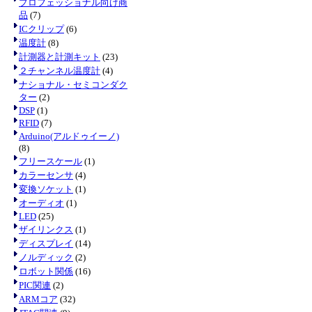
プロフェッショナル向け商
品
(7)
ICクリップ
(6)
温度計
(8)
計測器と計測キット
(23)
２チャンネル温度計
(4)
ナショナル・セミコンダク
ター
(2)
DSP
(1)
RFID
(7)
Arduino(アルドゥイーノ)
(8)
フリースケール
(1)
カラーセンサ
(4)
変換ソケット
(1)
オーディオ
(1)
LED
(25)
ザイリンクス
(1)
ディスプレイ
(14)
ノルディック
(2)
ロボット関係
(16)
PIC関連
(2)
ARMコア
(32)