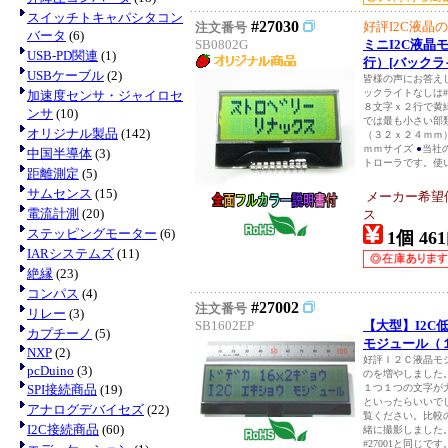
スイッチトキャパシタコン
#27030
好評I2C液晶
注文番号
バータ
(6)
SB0802G
ミニI2C液晶
USB-PD関連
(1)
行）[バックラ
USBケーブル
(2)
皆様の声にお答えし
ックライトなしは#
加速度センサ・ジャイロセ
８文字ｘ２行で黄
ンサ
(10)
では最も小さい部
オリジナル製品
(142)
（３２ｘ２４ｍｍ
ｍｍサイズ
●
当社の
中国半導体
(3)
トローラです。使い慣
距離測定
(5)
サムセンス
(15)
メーカー希望
電流計測
(20)
ス
ステッピングモーター
(6)
1個 461
IARシステムズ
(11)
絶縁
(23)
コンパス
(4)
#27002
注文番号
リレー
(3)
SB1602EP
【大型】I2C
カプチーノ
(5)
モジュール（
NXP
(2)
好評Ｉ２Ｃ液晶モ
pcDuino
(3)
のを増やしました
SPI接続商品
(19)
１つ１つの文字が
といったらいいで
アナログデバイセズ
(22)
覧ください。比較のため
I2C接続商品
(60)
緒に撮影しました
#27001と同じです。