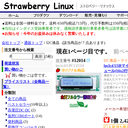
●送料は全国一律料金です。送料 650円(税込715円)，代引手数料は350円(税込
■当社はインボイス登録事業者です。適格請求書発行事業者番号は請求書に
■お知らせ：今年のお盆休みは休みなく営業いたします。
会社トップ
>
通販トップ
> I2C液晶 (該当商品が 7 点あります)
注文番号から検索
現在1ページ目です。
前ペ
#
(5桁)
#12014
I2C液晶 + マイコ
注文番号
発送状況
lpclcd/LPC11U24
lpclcd US
買い物かご
ュール(16x2行
買い物かごは空です。
液晶モジュールと
み込んだスマート
プライスリスト（全商品一
(エルピーシーエル
覧）
は普通のキャラク
NXPのCortex
分類別
ラムを走らせるこ
全ての商品
内蔵しているのでプロ
ベストセラー
(10年以上)
メーカー希望
高電圧DC-DC
(2)
ス
仮想COMポート
(14)
1個 2,4
便利商品
(3)
昇降圧コンバータ
(18)