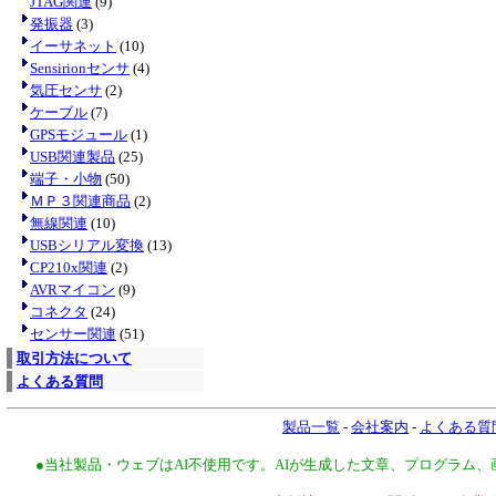
JTAG関連
(9)
発振器
(3)
イーサネット
(10)
Sensirionセンサ
(4)
気圧センサ
(2)
ケーブル
(7)
GPSモジュール
(1)
USB関連製品
(25)
端子・小物
(50)
ＭＰ３関連商品
(2)
無線関連
(10)
USBシリアル変換
(13)
CP210x関連
(2)
AVRマイコン
(9)
コネクタ
(24)
センサー関連
(51)
取引方法について
よくある質問
製品一覧
-
会社案内
-
よくある質
●当社製品・ウェブはAI不使用です。AIが生成した文章、プログラム