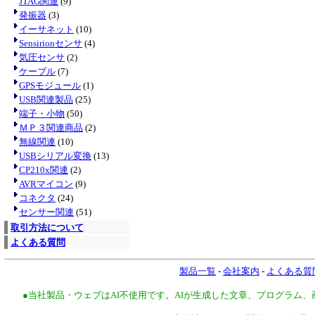
JTAG関連
(9)
発振器
(3)
イーサネット
(10)
Sensirionセンサ
(4)
気圧センサ
(2)
ケーブル
(7)
GPSモジュール
(1)
USB関連製品
(25)
端子・小物
(50)
ＭＰ３関連商品
(2)
無線関連
(10)
USBシリアル変換
(13)
CP210x関連
(2)
AVRマイコン
(9)
コネクタ
(24)
センサー関連
(51)
取引方法について
よくある質問
製品一覧
-
会社案内
-
よくある質
●当社製品・ウェブはAI不使用です。AIが生成した文章、プログラム