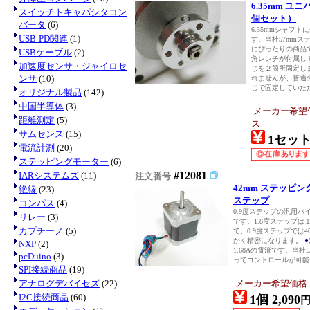
6.35mm 
スイッチトキャパシタコン
個セット）
バータ
(6)
6.35mmシャフ
USB-PD関連
(1)
す。当社57mmステ
にぴったりの商品
USBケーブル
(2)
角レンチが付属し
加速度センサ・ジャイロセ
じを２箇所固定し
ンサ
(10)
れませんが、普通
じで固定していただ
オリジナル製品
(142)
中国半導体
(3)
メーカー希望
距離測定
(5)
ス
サムセンス
(15)
1セット 
電流計測
(20)
ステッピングモーター
(6)
#12081
IARシステムズ
(11)
注文番号
42mm ステッピングモ
絶縁
(23)
ステップ
コンパス
(4)
0.9度ステップの汎用
リレー
(3)
です。1.8度ステップは
カプチーノ
(5)
て、0.9度ステップでは
かく精密になります。
●
NXP
(2)
1.68Aの電流です。当社
pcDuino
(3)
ってコントロールが可能です
SPI接続商品
(19)
アナログデバイセズ
(22)
メーカー希望価格
I2C接続商品
(60)
1個 2,090