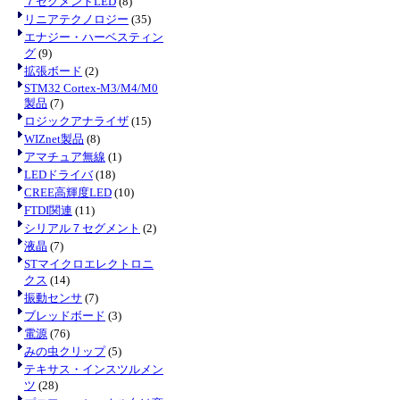
７セグメントLED
(8)
リニアテクノロジー
(35)
エナジー・ハーベスティン
グ
(9)
拡張ボード
(2)
STM32 Cortex-M3/M4/M0
製品
(7)
ロジックアナライザ
(15)
WIZnet製品
(8)
アマチュア無線
(1)
LEDドライバ
(18)
CREE高輝度LED
(10)
FTDI関連
(11)
シリアル７セグメント
(2)
液晶
(7)
STマイクロエレクトロニ
クス
(14)
振動センサ
(7)
ブレッドボード
(3)
電源
(76)
みの虫クリップ
(5)
テキサス・インスツルメン
ツ
(28)