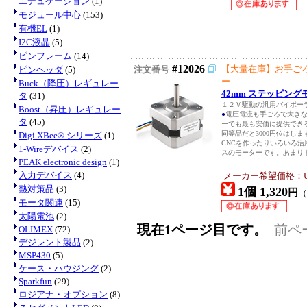
エデュケーション
(1)
モジュール中心
(153)
有機EL
(1)
I2C液晶
(5)
ピンフレーム
(14)
#12026
【大量在庫】お手ご
ピンヘッダ
(5)
注文番号
ー
Buck（降圧）レギュレー
42mm ステッピングモ
タ
(31)
１２Ｖ駆動の汎用バイポー
Boost（昇圧）レギュレー
●
電圧電流も手ごろで大き
タ
(45)
ーでも最も安価に提供でき
同等品だと3000円位はし
Digi XBee® シリーズ
(1)
CNCを作ったりいろいろ
1-Wireデバイス
(2)
スのモーターです。あまりト
PEAK electronic design
(1)
入力デバイス
(4)
メーカー希望価格：USD
熱対策品
(3)
1個 1,320
円
（
モータ関連
(15)
太陽電池
(2)
現在1ページ目です。
前ペ
OLIMEX
(72)
デジレント製品
(2)
MSP430
(5)
ケース・ハウジング
(2)
Sparkfun
(29)
ロジアナ・オプション
(8)