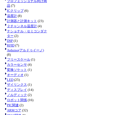
プロフェッショナル向け商
品
(7)
ICクリップ
(6)
温度計
(8)
計測器と計測キット
(23)
２チャンネル温度計
(4)
ナショナル・セミコンダク
ター
(2)
DSP
(1)
RFID
(7)
Arduino(アルドゥイーノ)
(8)
フリースケール
(1)
カラーセンサ
(4)
変換ソケット
(1)
オーディオ
(1)
LED
(25)
ザイリンクス
(1)
ディスプレイ
(14)
ノルディック
(2)
ロボット関係
(16)
PIC関連
(2)
ARMコア
(32)