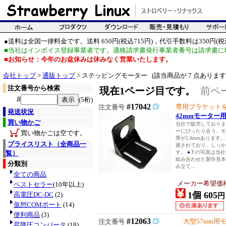
●送料は全国一律料金です。送料 650円(税込715円)，代引手数料は350円(税込
■当社はインボイス登録事業者です。適格請求書発行事業者番号は請求書に
■お知らせ：今年のお盆休みは休みなく営業いたします。
会社トップ
>
通販トップ
> ステッピングモーター (該当商品が 7 点あります
注文番号から検索
現在1ページ目です。
前ペ
#
(5桁)
#17042
専用ブラケット
注文番号
発送状況
42mmモーター
買い物かご
当社で販売しておりま
ーにぴったり合う、
買い物かごは空です。
厚が2.8mmありま
プライスリスト（全商品一
接されており、しっか
覧）
す。
●
下の写真は当社42
組み合わせた製作見本
分類別
み立て...
全ての商品
メーカー希望価
ベストセラー
(10年以上)
1個 605
高電圧DC-DC
(2)
円
仮想COMポート
(14)
便利商品
(3)
#12063
大型57mm用
注文番号
昇降圧コンバータ
(18)