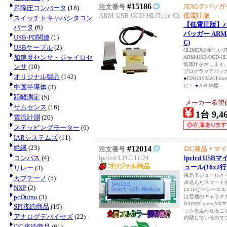
#15186
JTAGデバッガー
注文番号
昇降圧コンバータ
(18)
ARM-USB-OCD-HL(Type-C)
低電圧版
スイッチトキャパシタコン
【低電圧版】ハ
バータ
(6)
バッガー ARM-U
USB-PD関連
(1)
C)
USBケーブル
(2)
OLIMEXの新しい
加速度センサ・ジャイロセ
ARM-USB-OCD
低電圧を示します
ンサ
(10)
プログラマデバッガ US
オリジナル製品
(142)
●
JTAGRS232CPo
に！
●
ＡＲＭ標...
中国半導体
(3)
距離測定
(5)
メーカー希望価格
サムセンス
(16)
1台 9,4
電流計測
(20)
ステッピングモーター
(6)
IARシステムズ
(11)
絶縁
(23)
#12014
I2C液晶 + マイコ
注文番号
コンパス
(4)
lpclcd/LPC11U24
lpclcd US
ュール(16x2行
リレー
(3)
液晶モジュールと
カプチーノ
(5)
み込んだスマート
NXP
(2)
(エルピーシーエル
pcDuino
(3)
は普通のキャラク
NXPのCortex
SPI接続商品
(19)
ラムを走らせるこ
アナログデバイセズ
(22)
内蔵しているのでプロ
I2C接続商品
(61)