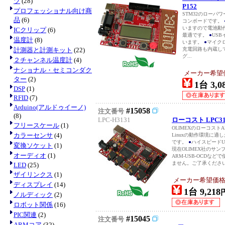
ツ
(28)
P152
プロフェッショナル向け商
STM32のローパワー
品
(6)
コンボードです。
いますので電池動
ICクリップ
(6)
最適です。
●
US
温度計
(8)
います。
●
マイクロ
計測器と計測キット
(22)
充電回路も内蔵し
グ...
２チャンネル温度計
(4)
ナショナル・セミコンダク
メーカー希望価格
ター
(2)
1台 3,0
DSP
(1)
RFID
(7)
Arduino(アルドゥイーノ)
#15058
注文番号
(8)
LPC-H3131
ローコスト LPC
フリースケール
(1)
OLIMEXのローコスト
カラーセンサ
(4)
Linuxの動作環境に
です。
●
ハイスピード
変換ソケット
(1)
現在OLIMEX社のサン
オーディオ
(1)
ARM-USB-OCDな
ません。ご了承くださ
LED
(25)
ザイリンクス
(1)
メーカー希望価格：E
ディスプレイ
(14)
1台 9,218
ノルディック
(2)
ロボット関係
(16)
PIC関連
(2)
#15045
注文番号
ARMコア
(32)