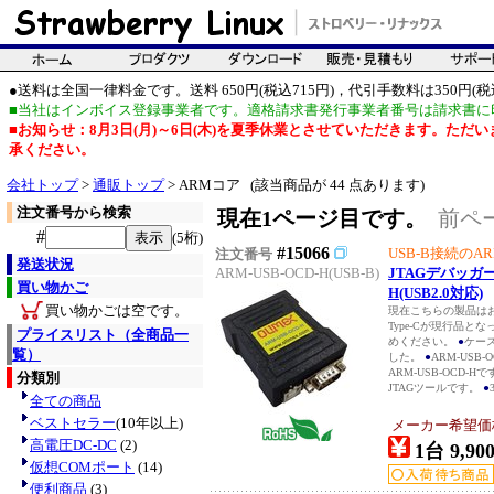
●送料は全国一律料金です。送料 650円(税込715円)，代引手数料は350円(税込
■当社はインボイス登録事業者です。適格請求書発行事業者番号は請求書に
■お知らせ：8月3日(月)～6日(木)を夏季休業とさせていただきます。た
承ください。
会社トップ
>
通販トップ
> ARMコア (該当商品が 44 点あります)
注文番号から検索
現在1ページ目です。
前ペ
#
(5桁)
#15066
USB-B接続のARM
注文番号
発送状況
ARM-USB-OCD-H(USB-B)
JTAGデバッガー 
買い物かご
H(USB2.0対応)
買い物かごは空です。
現在こちらの製品は
Type-Cが現行品とな
プライスリスト（全商品一
めください。
●
ケー
覧）
した。
●
ARM-USB
ARM-USB-OCD-H
分類別
JTAGツールです。
●
全ての商品
ベストセラー
(10年以上)
メーカー希望価格：
高電圧DC-DC
(2)
1台 9,90
仮想COMポート
(14)
便利商品
(3)