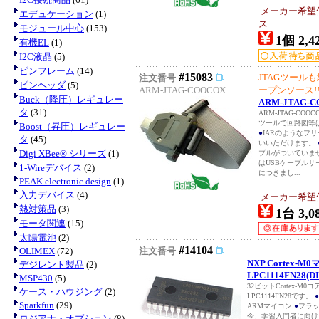
メーカー希望
エデュケーション
(1)
ス
モジュール中心
(153)
1個 2,4
有機EL
(1)
I2C液晶
(5)
ピンフレーム
(14)
#15083
JTAGツール
注文番号
ピンヘッダ
(5)
ARM-JTAG-COOCOX
ープンソース!
Buck（降圧）レギュレー
ARM-JTAG-
タ
(31)
ARM-JTAG-CO
ツールで回路図等
Boost（昇圧）レギュレー
●
IARのようなフリ
タ
(45)
いいただけます。
Digi XBee® シリーズ
(1)
ブルがついていま
はUSBケーブル
1-Wireデバイス
(2)
につきまし...
PEAK electronic design
(1)
入力デバイス
(4)
メーカー希望価格
熱対策品
(3)
1台 3,0
モータ関連
(15)
太陽電池
(2)
#14104
OLIMEX
(72)
注文番号
NXP Cortex-M
デジレント製品
(2)
LPC1114FN28(DI
MSP430
(5)
32ビットCortex-M
ケース・ハウジング
(2)
LPC1114FN28です。
●
Sparkfun
(29)
ARMマイコン
●
フラ
今、学習入門者に向け
ロジアナ・オプション
(8)