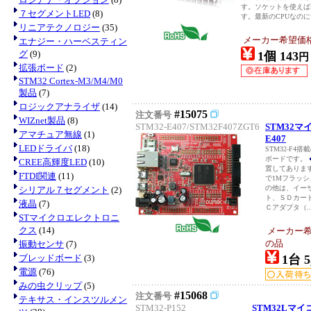
す。ソケットを使えば
７セグメントLED
(8)
す。最新のCPUなのに昔の
リニアテクノロジー
(35)
メーカー希望価
エナジー・ハーベスティン
グ
(9)
1個 143
円
拡張ボード
(2)
STM32 Cortex-M3/M4/M0
製品
(7)
ロジックアナライザ
(14)
#15075
注文番号
WIZnet製品
(8)
STM32-E407/STM32F407ZGT6
STM32マ
アマチュア無線
(1)
E407
LEDドライバ
(18)
STM32-F
ボードです。
CREE高輝度LED
(10)
置してありま
FTDI関連
(11)
で1Mフラッシュ
の他は、イーサ
シリアル７セグメント
(2)
ト、ＳＤカー
液晶
(7)
Ｃアダプタ（..
STマイクロエレクトロニ
クス
(14)
メーカー希望
の品
振動センサ
(7)
ブレッドボード
(3)
1台 5
電源
(76)
みの虫クリップ
(5)
#15068
注文番号
テキサス・インスツルメン
STM32-P152
STM32Lマイ