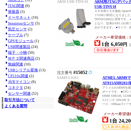
ARM-USB-TINY-H
ARM用JTAGデバッガ(
JTAG関連
(9)
USB-TINY-H
発振器
(3)
ＡＲＭ用ＵＳＢ接続 OpenO
ドUSB2.0対応になりました
イーサネット
(10)
TINY[#15003]と同等です。
Sensirionセンサ
(5)
となり、従来(USB1.1)
みができます。
●
サイズ：約
気圧センサ
(2)
ケーブル
(7)
メーカー希望価格：EUR
GPSモジュール
(1)
1台 6,050
円
（
USB関連製品
(24)
端子・小物
(50)
ＭＰ３関連商品
(2)
無線関連
(10)
USBシリアル変換
(13)
#15052
注文番号
CP210x関連
(2)
SAM9-L9261
ATMEL ARM
AVRマイコン
(9)
AT91SAM9261
コネクタ
(24)
アトメルのARM9を
ボードです。
●
CPU: 
センサー関連
(52)
64MB SDRAM, 512M
取引方法について
3.5インチ 320x24
ース：100base-Tイー
よくある質問
メーカー希望価格：
1台 24,20