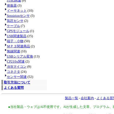
JTAG関連
(9)
発振器
(3)
イーサネット
(10)
Sensirionセンサ
(5)
気圧センサ
(2)
ケーブル
(7)
GPSモジュール
(1)
USB関連製品
(25)
端子・小物
(50)
ＭＰ３関連商品
(2)
無線関連
(10)
USBシリアル変換
(13)
CP210x関連
(2)
AVRマイコン
(9)
コネクタ
(24)
センサー関連
(52)
取引方法について
よくある質問
製品一覧
-
会社案内
-
よくある質
●当社製品・ウェブはAI不使用です。AIが生成した文章、プログラム