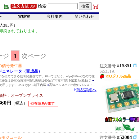
検索
385円)
印刷されております。
ージ
1
次ページ
#15351
の信号発生器
注文番号
ジェネレータ（完成品）
Si5351A
スを出力できる信号発生器です。40nsではなく、40ps(0.04ns)なので極
周波数は10MHz(変更可能),振幅は600mV(可変可能) 50Ω出力(SMA-J)
●
使用します。USB Type-C端子内蔵
●
高速パルス出力の他にパルスに...
商品詳細へ
価格：オープンプライス
660
円
（税込）
#52004
Sモジュール
注文番号