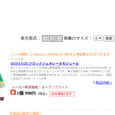
表示形式：
画像のサイズ：
こりゃ便利！2.5kHzから200MHzまで好きな周波数を出力できるモ
ジュール
Si5351A I2Cクロックジェネレータモジュール
旧シリコンラボラトリーズ(現在は事業譲渡されSkyworks社となります)のSi5351を使った
好きな周波数を出せるクロックモジュールです。
●
I2C制御で2.5kHz～200MHzという広
い周波数範囲から好きな周波数を出力することができます。しかも出力は3chあり、個別
に設定ができます（いくらか制...
商品詳細へ
メーカー希望価格：オープンプライス
1個 990
円
（税込）
完成品の販売も開始！