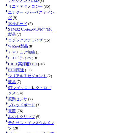
７セグメントLED
(8)
リニアテクノロジー
(35)
エナジー・ハーベスティン
グ
(9)
拡張ボード
(2)
STM32 Cortex-M3/M4/M0
製品
(7)
ロジックアナライザ
(15)
WIZnet製品
(8)
アマチュア無線
(1)
LEDドライバ
(18)
CREE高輝度LED
(10)
FTDI関連
(11)
シリアル７セグメント
(2)
液晶
(7)
STマイクロエレクトロニ
クス
(14)
振動センサ
(7)
ブレッドボード
(3)
電源
(76)
みの虫クリップ
(5)
テキサス・インスツルメン
ツ
(28)