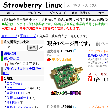
●送料は全国一律料金です。送料 650円(税込715円)，代引手数料は350円(税込
■当社はインボイス登録事業者です。適格請求書発行事業者番号は請求書に
■お知らせ：今年のお盆休みは休みなく営業いたします。
会社トップ
>
通販トップ
> 発振器 (該当商品が 5 点あります)
注文番号から検索
現在1ページ目です。
前ペ
#
(5桁)
#53949
ピコセカンド
注文番号
発送状況
FastPulser
超高速パルス
買い物かご
40psの超高速パル
めて高速です。
●
買い物かごは空です。
電源はUSBの5Vを
プライスリスト（全商品一
覧）
メーカー希望
分類別
1台 11,
全ての商品
ベストセラー
(10年以上)
高電圧DC-DC
(2)
仮想COMポート
(14)
便利商品
(3)
#57090
シンプルなDD
注文番号
昇降圧コンバータ
(18)