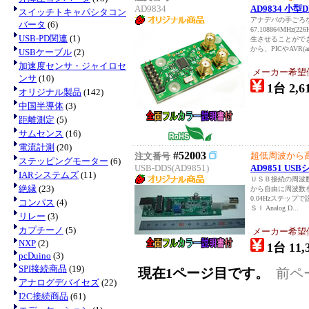
AD9834
AD9834 小
スイッチトキャパシタコン
アナデバの手ごろな
バータ
(6)
67.108864MH
USB-PD関連
(1)
生させることがで
から、PICやAVR(ard
USBケーブル
(2)
加速度センサ・ジャイロセ
メーカー希望
ンサ
(10)
1台 2,6
オリジナル製品
(142)
中国半導体
(3)
距離測定
(5)
サムセンス
(16)
電流計測
(20)
#52003
超低周波から
注文番号
ステッピングモーター
(6)
USB-DDS(AD9851)
AD9851 U
IARシステムズ
(11)
ＵＳＢ接続の周波
絶縁
(23)
から自由に周波数
0.04Hzステッ
コンパス
(4)
ＳＩ Analog D...
リレー
(3)
カプチーノ
(5)
メーカー希望
NXP
(2)
1台 11,
pcDuino
(3)
SPI接続商品
(19)
現在1ページ目です。
前ペ
アナログデバイセズ
(22)
I2C接続商品
(61)