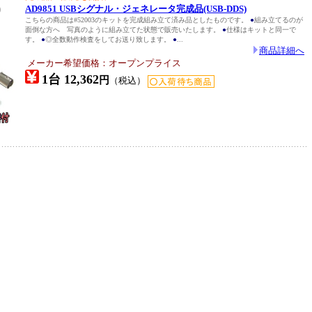
)
AD9851 USBシグナル・ジェネレータ完成品(USB-DDS)
こちらの商品は#52003のキットを完成組み立て済み品としたものです。
●
組み立てるのが
面倒な方へ 写真のように組み立てた状態で販売いたします。
●
仕様はキットと同一で
す。
●
◎全数動作検査をしてお送り致します。
●
...
商品詳細へ
メーカー希望価格：オープンプライス
1台 12,362
円
（税込）