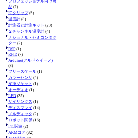
プロフェッショナル向け商
品
(7)
ICクリップ
(6)
温度計
(8)
計測器と計測キット
(23)
２チャンネル温度計
(4)
ナショナル・セミコンダク
ター
(2)
DSP
(1)
RFID
(7)
Arduino(アルドゥイーノ)
(8)
フリースケール
(1)
カラーセンサ
(4)
変換ソケット
(1)
オーディオ
(1)
LED
(25)
ザイリンクス
(1)
ディスプレイ
(14)
ノルディック
(2)
ロボット関係
(16)
PIC関連
(2)
ARMコア
(32)