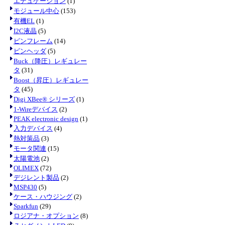
エデュケーション
(1)
モジュール中心
(153)
有機EL
(1)
I2C液晶
(5)
ピンフレーム
(14)
ピンヘッダ
(5)
Buck（降圧）レギュレー
タ
(31)
Boost（昇圧）レギュレー
タ
(45)
Digi XBee® シリーズ
(1)
1-Wireデバイス
(2)
PEAK electronic design
(1)
入力デバイス
(4)
熱対策品
(3)
モータ関連
(15)
太陽電池
(2)
OLIMEX
(72)
デジレント製品
(2)
MSP430
(5)
ケース・ハウジング
(2)
Sparkfun
(29)
ロジアナ・オプション
(8)