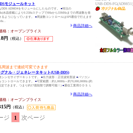
型DDSモジュールキット
USB-DDS-FG(AD9851
DDS AD9834をモジュールにしたものです。
●
特注の
z(226Hz)水晶搭載により0.25Hzステップで0Hzから33MHzまでの周波数を発
きるようになっています。
●
周波数コントロールはSPI通信で行えます
u...
商品詳細へ
価格：オープンプライス
18
円
（税込）
高周波まで連続可変できます
SBシグナル・ジェネレータキット(USB-DDS)
数シンセサイザーキットです。
●
出力波形：正弦波矩形波
●
パソコン
をコントロールできます。
●
可変範囲：約1,000Hz～約70,000,000Hz (約
プで設定できます。つまり約17億段階で調整可能！)
●
通信工業用ＤＤＳ Ｌ
商品詳細へ
価格：オープンプライス
315
円
（税込）
ージ
1
次ページ