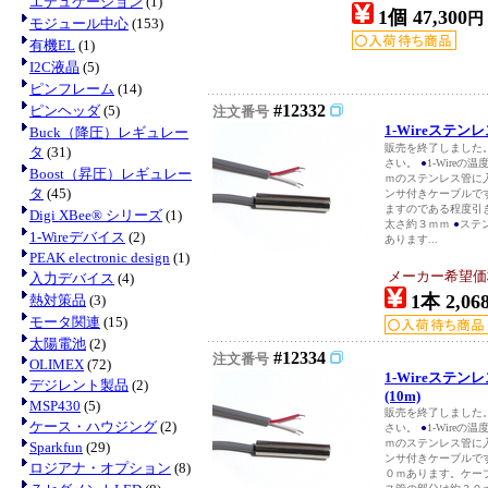
エデュケーション
(1)
1個 47,300
円
モジュール中心
(153)
有機EL
(1)
I2C液晶
(5)
ピンフレーム
(14)
#12332
ピンヘッダ
(5)
注文番号
1-Wireステン
Buck（降圧）レギュレー
販売を終了しました。1
タ
(31)
さい。
●
1-Wireの
Boost（昇圧）レギュレー
ｍのステンレス管に
タ
(45)
ンサ付きケーブルで
ますのである程度引
Digi XBee® シリーズ
(1)
太さ約３ｍｍ
●
ステ
1-Wireデバイス
(2)
あります...
PEAK electronic design
(1)
メーカー希望価
入力デバイス
(4)
1本 2,06
熱対策品
(3)
モータ関連
(15)
太陽電池
(2)
#12334
注文番号
OLIMEX
(72)
1-Wireステ
デジレント製品
(2)
(10m)
MSP430
(5)
販売を終了しました。1
ケース・ハウジング
(2)
さい。
●
1-Wireの
ｍのステンレス管に
Sparkfun
(29)
ンサ付きケーブルで
ロジアナ・オプション
(8)
０ｍあります。ケー