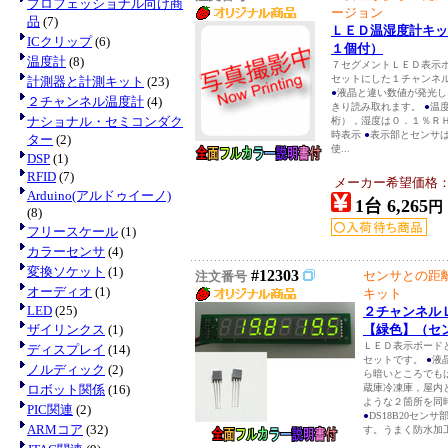
プロフェッショナル向け商
ージョン
品
(7)
ＬＥＤ温湿度計キッ
ICクリップ
(6)
１個付）
温度計
(8)
７セグメントＬＥＤ表示ボー
セットにした１チャンネ
計測器と計測キット
(23)
●
液晶と違い数値が発光し
２チャンネル温度計
(4)
きり読み取れます。
●
温
ナショナル・セミコンダク
桁），湿度は０．１％Ｒ
時表示
●
表示部とセンサ
ター
(2)
使...
DSP
(1)
RFID
(7)
メーカー希望価格
Arduino(アルドゥイーノ)
1台 6,265
円
(8)
フリースケール
(1)
カラーセンサ
(4)
変換ソケット
(1)
#12303
センサとの距
注文番号
オーディオ
(1)
キット
LED
(25)
２チャンネル
ザイリンクス
(1)
【緑色】（セ
ＬＥＤ表示ボードと温
ディスプレイ
(14)
セットです。
●
液
ノルディック
(2)
ら暗いところでも
ロボット関係
(16)
蔵庫冷凍庫，屋内
ような２箇所を同
PIC関連
(2)
●
DS18B20セン
ARMコア
(32)
す。うまく防水加工