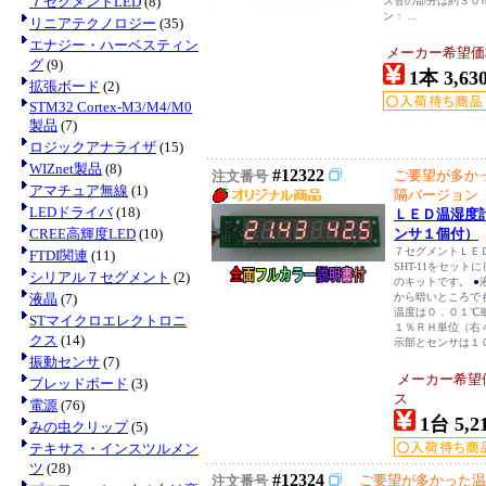
７セグメントLED
(8)
ス管の部分は約３０
ン： ...
リニアテクノロジー
(35)
エナジー・ハーベスティン
メーカー希望価
グ
(9)
1本 3,63
拡張ボード
(2)
STM32 Cortex-M3/M4/M0
製品
(7)
ロジックアナライザ
(15)
WIZnet製品
(8)
#12322
ご要望が多か
注文番号
アマチュア無線
(1)
隔バージョン
LEDドライバ
(18)
ＬＥＤ温湿度
CREE高輝度LED
(10)
ンサ１個付）
７セグメントＬＥ
FTDI関連
(11)
SHT-11をセッ
シリアル７セグメント
(2)
のキットです。
●
液晶
(7)
から暗いところで
温度は０．０１℃
STマイクロエレクトロニ
１％ＲＨ単位（右
クス
(14)
示部とセンサは１０
振動センサ
(7)
メーカー希望
ブレッドボード
(3)
ス
電源
(76)
1台 5,2
みの虫クリップ
(5)
テキサス・インスツルメン
ツ
(28)
#12324
ご要望が多かった温
注文番号