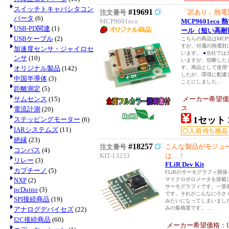
スイッチトキャパシタコン
#19691
「訳あり」熱電
注文番号
バータ
(6)
MCP9601eco
MCP9601ec
USB-PD関連
(1)
ール（短い高耐
USBケーブル
(2)
こちらの商品はMCP96
すが、付属の熱電対は
加速度センサ・ジャイロセ
います。
●
当社では
ンサ
(10)
いますが、切断した
オリジナル製品
(142)
す。商品として使用
したが、環境に配慮
中国半導体
(3)
ことにしました...
距離測定
(5)
サムセンス
(15)
メーカー希望価
ス
電流計測
(20)
1セット 3
ステッピングモーター
(6)
IARシステムズ
(11)
絶縁
(23)
#18257
こんな製品がモジュ
注文番号
コンパス
(4)
KIT-13233
は…！
リレー
(3)
FLiR Dev Kit
カプチーノ
(5)
FLiRのサーモグラフィ開
NXP
(2)
マイクロボロメータを搭載した「
サーモグラフィです。一昔
pcDuino
(3)
です。それがこんなに小さく
SPI接続商品
(19)
みたいになってしまいまし
みの集積度です。 ...
アナログデバイセズ
(22)
I2C接続商品
(60)
メーカー希望価格：USD