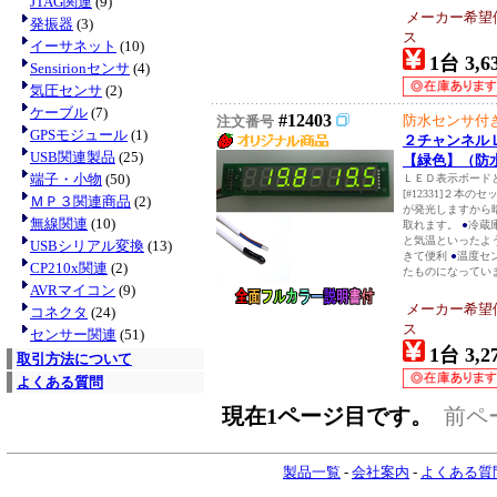
JTAG関連
(9)
メーカー希望
発振器
(3)
ス
イーサネット
(10)
1台 3,6
Sensirionセンサ
(4)
気圧センサ
(2)
ケーブル
(7)
#12403
防水センサ付
注文番号
GPSモジュール
(1)
２チャンネル
USB関連製品
(25)
【緑色】（防
端子・小物
(50)
ＬＥＤ表示ボード
[#12331]２本の
ＭＰ３関連商品
(2)
が発光しますから
無線関連
(10)
取れます。
●
冷蔵
と気温といったよ
USBシリアル変換
(13)
きて便利
●
温度セ
CP210x関連
(2)
たものになっていま
AVRマイコン
(9)
メーカー希望
コネクタ
(24)
ス
センサー関連
(51)
1台 3,2
取引方法について
よくある質問
現在1ページ目です。
前ペ
製品一覧
-
会社案内
-
よくある質