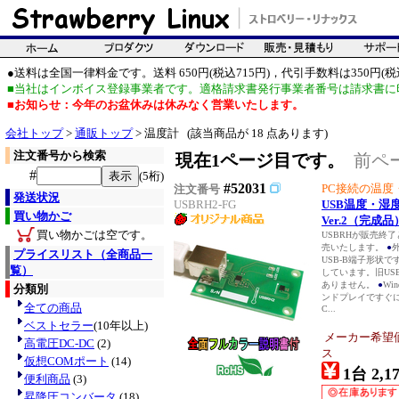
●送料は全国一律料金です。送料 650円(税込715円)，代引手数料は350円(税込
■当社はインボイス登録事業者です。適格請求書発行事業者番号は請求書に
■お知らせ：今年のお盆休みは休みなく営業いたします。
会社トップ
>
通販トップ
> 温度計 (該当商品が 18 点あります)
注文番号から検索
現在1ページ目です。
前ペ
#
(5桁)
#52031
PC接続の温度
注文番号
発送状況
USBRH2-FG
USB温度・湿
買い物かご
Ver.2（完成品
買い物かごは空です。
USBRHが販売終了
売いたします。
●
プライスリスト（全商品一
USB-B端子形状で
覧）
しています。旧US
ありません。
●
Wi
分類別
ンドプレイですぐ
全ての商品
C...
ベストセラー
(10年以上)
メーカー希望
高電圧DC-DC
(2)
ス
仮想COMポート
(14)
1台 2,1
便利商品
(3)
昇降圧コンバータ
(18)