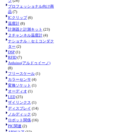
ツ
(28)
プロフェッショナル向け商
品
(7)
ICクリップ
(6)
温度計
(8)
計測器と計測キット
(23)
２チャンネル温度計
(4)
ナショナル・セミコンダク
ター
(2)
DSP
(1)
RFID
(7)
Arduino(アルドゥイーノ)
(8)
フリースケール
(1)
カラーセンサ
(4)
変換ソケット
(1)
オーディオ
(1)
LED
(25)
ザイリンクス
(1)
ディスプレイ
(14)
ノルディック
(2)
ロボット関係
(16)
PIC関連
(2)
ARMコア
(32)