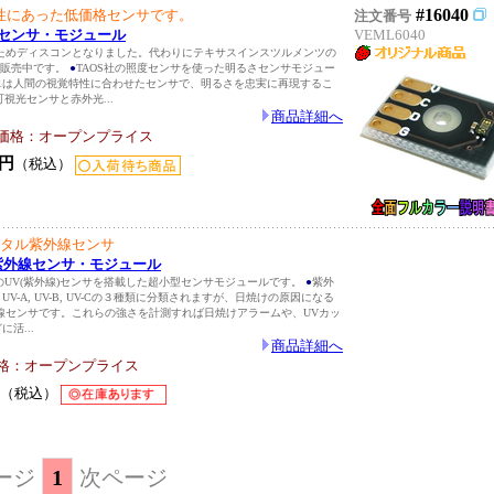
#16040
性にあった低価格センサです。
注文番号
照度センサ・モジュール
VEML6040
ためディスコンとなりました。代わりにテキサスインスツルメンツの
01]を販売中です。
●
TAOS社の照度センサを使った明るさセンサモジュー
2561は人間の視覚特性に合わせたセンサで、明るさを忠実に再現するこ
可視光センサと赤外光...
商品詳細へ
価格：オープンプライス
円
（税込）
ジタル紫外線センサ
UV紫外線センサ・モジュール
)社のUV(紫外線)センサを搭載した超小型センサモジュールです。
●
紫外
V-A, UV-B, UV-Cの３種類に分類されますが、日焼けの原因になる
外線センサです。これらの強さを計測すれば日焼けアラームや、UVカッ
活...
商品詳細へ
格：オープンプライス
（税込）
ージ
1
次ページ