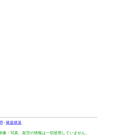
問
-
発送状況
、画像・写真、架空の情報は一切使用していません。