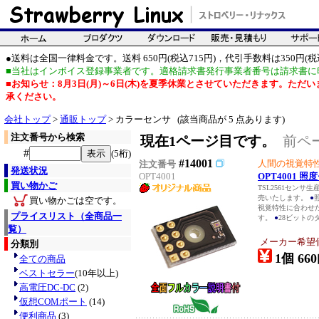
●送料は全国一律料金です。送料 650円(税込715円)，代引手数料は350円(税込
■当社はインボイス登録事業者です。適格請求書発行事業者番号は請求書に
■お知らせ：8月3日(月)～6日(木)を夏季休業とさせていただきます。た
承ください。
会社トップ
>
通販トップ
> カラーセンサ (該当商品が 5 点あります)
注文番号から検索
現在1ページ目です。
前ペ
#
(5桁)
#14001
人間の視覚特
注文番号
発送状況
OPT4001
OPT4001 
買い物かご
TSL2561セン
売いたします。
●
買い物かごは空です。
視覚特性に合わせ
プライスリスト（全商品一
す。
●
28ビットの
覧）
メーカー希望
分類別
1個 660
全ての商品
ベストセラー
(10年以上)
高電圧DC-DC
(2)
仮想COMポート
(14)
便利商品
(3)