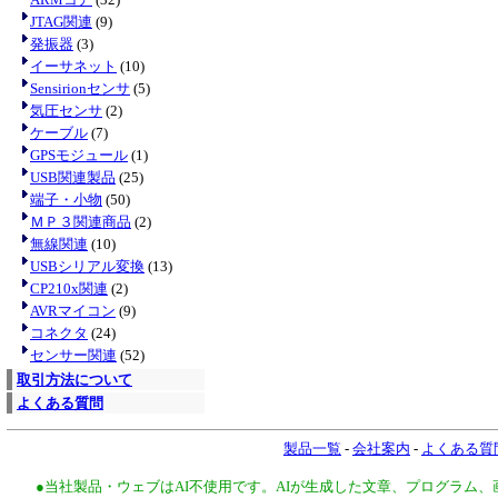
JTAG関連
(9)
発振器
(3)
イーサネット
(10)
Sensirionセンサ
(5)
気圧センサ
(2)
ケーブル
(7)
GPSモジュール
(1)
USB関連製品
(25)
端子・小物
(50)
ＭＰ３関連商品
(2)
無線関連
(10)
USBシリアル変換
(13)
CP210x関連
(2)
AVRマイコン
(9)
コネクタ
(24)
センサー関連
(52)
取引方法について
よくある質問
製品一覧
-
会社案内
-
よくある質
●当社製品・ウェブはAI不使用です。AIが生成した文章、プログラム