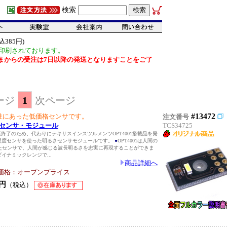
検索
385円)
印刷されております。
だいまからの受注は7日以降の発送となりますことをご了
ージ
1
次ページ
#13472
性にあった低価格センサです。
注文番号
照度センサ・モジュール
TCS34725
サ生産終了のため、代わりにテキサスインスツルメンツOPT4001搭載品を発
照度センサを使った明るさセンサモジュールです。
●
OPT4001は人間の
たセンサで、人間が感じる波長明るさを忠実に再現することができま
ダイナミックレンジで...
商品詳細へ
価格：オープンプライス
円
（税込）