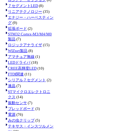
７セグメントLED
(8)
リニアテクノロジー
(35)
エナジー・ハーベスティン
グ
(9)
拡張ボード
(2)
STM32 Cortex-M3/M4/M0
製品
(7)
ロジックアナライザ
(15)
WIZnet製品
(8)
アマチュア無線
(1)
LEDドライバ
(18)
CREE高輝度LED
(10)
FTDI関連
(11)
シリアル７セグメント
(2)
液晶
(7)
STマイクロエレクトロニ
クス
(14)
振動センサ
(7)
ブレッドボード
(3)
電源
(76)
みの虫クリップ
(5)
テキサス・インスツルメン