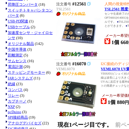
#12561
人間の視覚特
注文番号
昇降圧コンバータ
(18)
TSL2561
TSL2561 
スイッチトキャパシタコン
センサ生産終了の
バータ
(6)
OPT4001[#140
USB-PD関連
(1)
ルです。
●
TSL
とができます。
●
USBケーブル
(2)
加速度センサ・ジャイロセ
メーカー希望
ンサ
(10)
1個 660
オリジナル製品
(142)
中国半導体
(3)
距離測定
(5)
サムセンス
(16)
#16070
I2C接続のディ
注文番号
電流計測
(20)
VEML6070
VEML6070 
ステッピングモーター
(6)
VISHAY(ビシェイ
IARシステムズ
(11)
線は波長により大きくU
UV-Aに反応する紫
絶縁
(23)
トの簡易チェックなどに
コンパス
(4)
リレー
(3)
メーカー希望価
カプチーノ
(5)
1個 880
円
NXP
(2)
pcDuino
(3)
SPI接続商品
(19)
アナログデバイセズ
(22)
現在1ページ目です。
前ペ
I2C接続商品
(61)