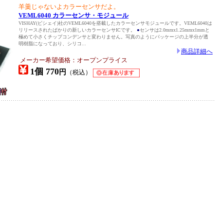
羊羹じゃないよカラーセンサだよ。
VEML6040 カラーセンサ・モジュール
VISHAY(ビシェイ)社のVEML6040を搭載したカラーセンサモジュールです。VEML6040は
リリースされたばかりの新しいカラーセンサICです。
●
センサは2.0mmx1.25mmx1mmと
極めて小さくチップコンデンサと変わりません。写真のようにパッケージの上半分が透
明樹脂になっており、シリコ...
商品詳細へ
メーカー希望価格：オープンプライス
1個 770
円
（税込）