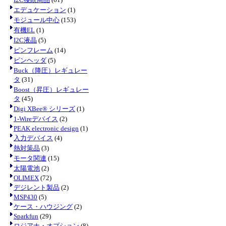
エデュケーション
(1)
モジュール中心
(153)
有機EL
(1)
I2C液晶
(5)
ピンフレーム
(14)
ピンヘッダ
(5)
Buck（降圧）レギュレー
タ
(31)
Boost（昇圧）レギュレー
タ
(45)
Digi XBee® シリーズ
(1)
1-Wireデバイス
(2)
PEAK electronic design
(1)
入力デバイス
(4)
熱対策品
(3)
モータ関連
(15)
太陽電池
(2)
OLIMEX
(72)
デジレント製品
(2)
MSP430
(5)
ケース・ハウジング
(2)
Sparkfun
(29)
ロジアナ・オプション
(8)