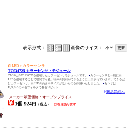
表示形式：
画像のサイズ：
白LED＋カラーセンサ
TCS34725 カラーセンサ・モジュール
TAOS社のTCS34725を搭載したカラーセンサモジュールです。
●
カラーセンサと一緒に白
LEDを搭載することで暗闇でも色、物体の判別ができるように工夫されています。できるだ
けカラーセンサ、白LEDの高さやサイズが近いものを採用いたしました。
●
センサは
R,G,B,Cの４色フィルタで各色16ビット...
商品詳細へ
メーカー希望価格：オープンプライス
1個 924
円
（税込）