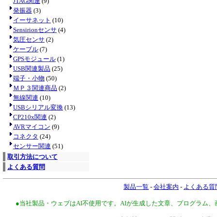
JTAG関連
(9)
発振器
(3)
イーサネット
(10)
Sensirionセンサ
(4)
気圧センサ
(2)
ケーブル
(7)
GPSモジュール
(1)
USB関連製品
(25)
端子・小物
(50)
ＭＰ３関連商品
(2)
無線関連
(10)
USBシリアル変換
(13)
CP210x関連
(2)
AVRマイコン
(9)
コネクタ
(24)
センサー関連
(51)
取引方法について
よくある質問
製品一覧
-
会社案内
-
よくある質
●当社製品・ウェブはAI不使用です。AIが生成した文章、プログラム