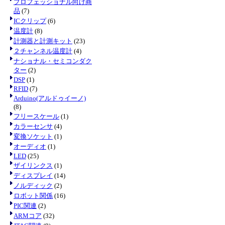
プロフェッショナル向け商
品
(7)
ICクリップ
(6)
温度計
(8)
計測器と計測キット
(23)
２チャンネル温度計
(4)
ナショナル・セミコンダク
ター
(2)
DSP
(1)
RFID
(7)
Arduino(アルドゥイーノ)
(8)
フリースケール
(1)
カラーセンサ
(4)
変換ソケット
(1)
オーディオ
(1)
LED
(25)
ザイリンクス
(1)
ディスプレイ
(14)
ノルディック
(2)
ロボット関係
(16)
PIC関連
(2)
ARMコア
(32)