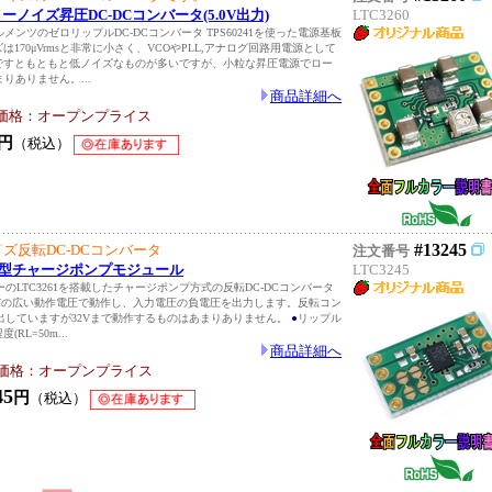
超ローノイズ昇圧DC-DCコンバータ(5.0V出力)
LTC3260
メンツのゼロリップルDC-DCコンバータ TPS60241を使った電源基板
は170μVrmsと非常に小さく、VCOやPLL,アナログ回路用電源として
Oですともともと低ノイズなものが多いですが、小粒な昇圧電源でロー
りありません。...
商品詳細へ
価格：オープンプライス
円
（税込）
#13245
イズ反転DC-DCコンバータ
注文番号
 反転型チャージポンプモジュール
LTC3245
のLTC3261を搭載したチャージポンプ方式の反転DC-DCコンバータ
32Vの広い動作電圧で動作し、入力電圧の負電圧を出力します。反転コン
出していますが32Vまで動作するものはあまりありません。
●
リップル
(RL=50m...
商品詳細へ
価格：オープンプライス
45
円
（税込）