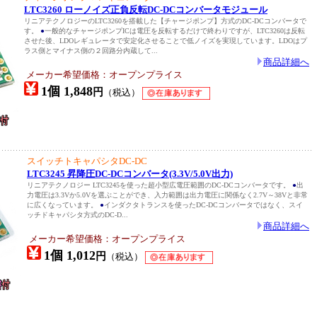
LTC3260 ローノイズ正負反転DC-DCコンバータモジュール
リニアテクノロジーのLTC3260を搭載した【チャージポンプ】方式のDC-DCコンバータで
す。
●
一般的なチャージポンプICは電圧を反転するだけで終わりですが、LTC3260は反転
させた後、LDOレギュレータで安定化させることで低ノイズを実現しています。LDOはプ
ラス側とマイナス側の２回路分内蔵して...
商品詳細へ
メーカー希望価格：オープンプライス
1個 1,848
円
（税込）
スイッチトキャパシタDC-DC
LTC3245 昇降圧DC-DCコンバータ(3.3V/5.0V出力)
リニアテクノロジー LTC3245を使った超小型広電圧範囲のDC-DCコンバータです。
●
出
力電圧は3.3Vか5.0Vを選ぶことができ、入力範囲は出力電圧に関係なく2.7V～38Vと非常
に広くなっています。
●
インダクタトランスを使ったDC-DCコンバータではなく、スイ
ッチドキャパシタ方式のDC-D...
商品詳細へ
メーカー希望価格：オープンプライス
1個 1,012
円
（税込）