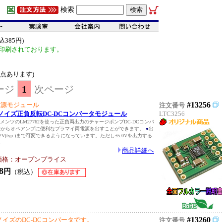
検索
385円)
印刷されております。
 点あります)
ージ
1
次ページ
#13256
電源モジュール
注文番号
ローノイズ正負反転DC-DCコンバータモジュール
LTC3256
ンツのLM27762を使った正負両出力のチャージポンプDC-DCコンバ
Vからオペアンプに便利なプラマイ両電源を出すことができます。
●
出
5.2V(typ.)まで可変できるようになっています。ただし±5.0Vを出力する
.
商品詳細へ
価格：オープンプライス
8
円
（税込）
#13260
イズのDC-DCコンバータです。
注文番号