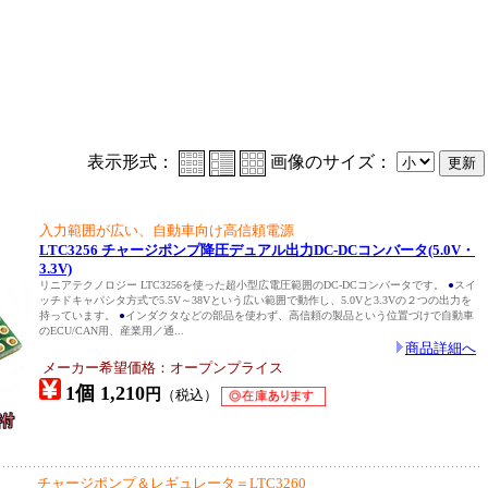
表示形式：
画像のサイズ：
入力範囲が広い、自動車向け高信頼電源
LTC3256 チャージポンプ降圧デュアル出力DC-DCコンバータ(5.0V・
3.3V)
リニアテクノロジー LTC3256を使った超小型広電圧範囲のDC-DCコンバータです。
●
スイ
ッチドキャパシタ方式で5.5V～38Vという広い範囲で動作し、5.0Vと3.3Vの２つの出力を
持っています。
●
インダクタなどの部品を使わず、高信頼の製品という位置づけで自動車
のECU/CAN用、産業用／通...
商品詳細へ
メーカー希望価格：オープンプライス
1個 1,210
円
（税込）
チャージポンプ＆レギュレータ＝LTC3260