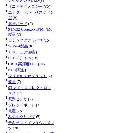
７セグメントLED
(8)
リニアテクノロジー
(35)
エナジー・ハーベスティン
グ
(9)
拡張ボード
(2)
STM32 Cortex-M3/M4/M0
製品
(7)
ロジックアナライザ
(15)
WIZnet製品
(8)
アマチュア無線
(1)
LEDドライバ
(18)
CREE高輝度LED
(10)
FTDI関連
(11)
シリアル７セグメント
(2)
液晶
(7)
STマイクロエレクトロニ
クス
(14)
振動センサ
(7)
ブレッドボード
(3)
電源
(76)
みの虫クリップ
(5)
テキサス・インスツルメン
ツ
(28)