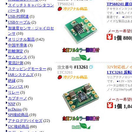
TPS60241
TPS60241 
スイッチトキャパシタコン
テキサスインスツル
バータ
(6)
です。
●
出力ノイズ
USB-PD関連
(1)
最適です。
●
LD
ノイズな製品はあま
USBケーブル
(2)
加速度センサ・ジャイロセ
メーカー希望
ンサ
(10)
1個 880
オリジナル製品
(142)
中国半導体
(3)
距離測定
(5)
サムセンス
(15)
電流計測
(20)
#13261
32V対応低ノ
注文番号
ステッピングモーター
(6)
LTC3261
LTC3261
IARシステムズ
(11)
リニアテクノロジー
絶縁
(23)
です。
●
4.5V～
バータは他社でも
コンパス
(4)
ノイズは10mVp-p程度
リレー
(3)
カプチーノ
(5)
メーカー希望
NXP
(2)
1個 1,0
pcDuino
(3)
SPI接続商品
(19)
アナログデバイセズ
(22)
I2C接続商品
(60)