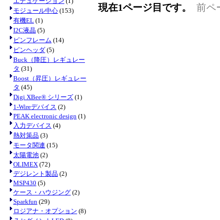
エデュケーション
(1)
現在1ページ目です。
前ペ
モジュール中心
(153)
有機EL
(1)
I2C液晶
(5)
ピンフレーム
(14)
ピンヘッダ
(5)
Buck（降圧）レギュレー
タ
(31)
Boost（昇圧）レギュレー
タ
(45)
Digi XBee® シリーズ
(1)
1-Wireデバイス
(2)
PEAK electronic design
(1)
入力デバイス
(4)
熱対策品
(3)
モータ関連
(15)
太陽電池
(2)
OLIMEX
(72)
デジレント製品
(2)
MSP430
(5)
ケース・ハウジング
(2)
Sparkfun
(29)
ロジアナ・オプション
(8)