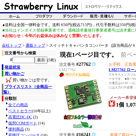
●送料は全国一律料金です。送料 650円(税込715円)，代引手数料は350円(税込
■当社はインボイス登録事業者です。適格請求書発行事業者番号は請求書に
■お知らせ：今年のお盆休みは休みなく営業いたします。
会社トップ
>
通販トップ
> スイッチトキャパシタコンバータ (該当商品が 6
注文番号から検索
現在1ページ目です。
前ペ
#
(5桁)
#27762
お手軽、正負
注文番号
発送状況
LM27762
LM27762 
買い物かご
テキサスインスツルメ
ータです。
●
単一5
買い物かごは空です。
力電圧は±1.6V～±
プライスリスト（全商品一
には入力5.5V必要 ..
覧）
メーカー希望
分類別
1個 1,07
全ての商品
ベストセラー
(10年以上)
高電圧DC-DC
(2)
仮想COMポート
(14)
便利商品
(3)
#16241
単体で超ローノ
注文番号
昇降圧コンバータ
(18)