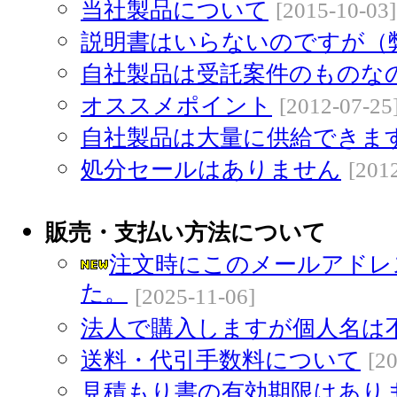
当社製品について
[2015-10-03]
説明書はいらないのですが（
自社製品は受託案件のものな
オススメポイント
[2012-07-25
自社製品は大量に供給できま
処分セールはありません
[201
販売・支払い方法について
注文時にこのメールアドレ
た。
[2025-11-06]
法人で購入しますが個人名は
送料・代引手数料について
[2
見積もり書の有効期限はあり