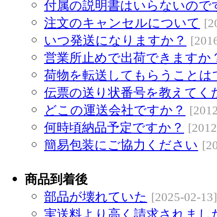
付属の説明書はいらないので
注文のキャンセルについて
[2
いつ発送になりますか？
[201
営業所止めで出荷できますか
荷物を転送してもらうことは
伝票の送り状番号を教えてく
どこの運送会社ですか？
[2012
何時頃納品予定ですか？
[2012
簡易包装にご協力ください
[2
商品到着後
部品が壊れていた
[2025-02-13]
実送料より高く請求されまし