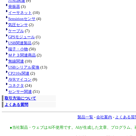
JTAG関連
(9)
発振器
(3)
イーサネット
(10)
Sensirionセンサ
(4)
気圧センサ
(2)
ケーブル
(7)
GPSモジュール
(1)
USB関連製品
(25)
端子・小物
(50)
ＭＰ３関連商品
(2)
無線関連
(10)
USBシリアル変換
(13)
CP210x関連
(2)
AVRマイコン
(9)
コネクタ
(24)
センサー関連
(51)
取引方法について
よくある質問
製品一覧
-
会社案内
-
よくある質
●当社製品・ウェブはAI不使用です。AIが生成した文章、プログラム