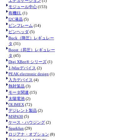
エデュケーション
(1)
モジュール中心
(153)
有機EL
(1)
I2C液晶
(5)
ピンフレーム
(14)
ピンヘッダ
(5)
Buck（降圧）レギュレー
タ
(31)
Boost（昇圧）レギュレー
タ
(45)
Digi XBee® シリーズ
(1)
1-Wireデバイス
(2)
PEAK electronic design
(1)
入力デバイス
(4)
熱対策品
(3)
モータ関連
(15)
太陽電池
(2)
OLIMEX
(72)
デジレント製品
(2)
MSP430
(5)
ケース・ハウジング
(2)
Sparkfun
(29)
ロジアナ・オプション
(8)