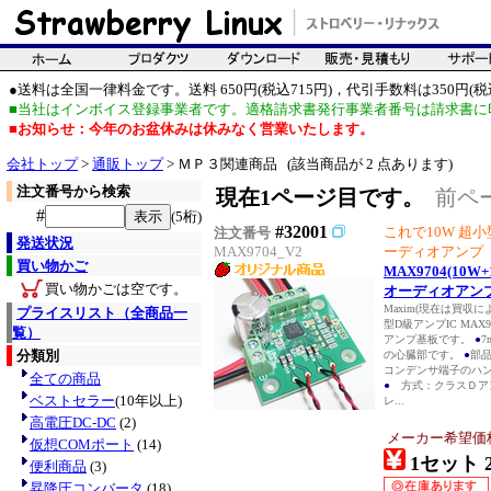
●送料は全国一律料金です。送料 650円(税込715円)，代引手数料は350円(税込
■当社はインボイス登録事業者です。適格請求書発行事業者番号は請求書に
■お知らせ：今年のお盆休みは休みなく営業いたします。
会社トップ
>
通販トップ
> ＭＰ３関連商品 (該当商品が 2 点あります)
注文番号から検索
現在1ページ目です。
前ペ
#
(5桁)
#32001
これで10W 超
注文番号
発送状況
MAX9704_V2
ーディオアンプ
買い物かご
MAX9704(10
買い物かごは空です。
オーディオアンプキ
Maxim(現在は買収
プライスリスト（全商品一
型D級アンプIC MA
覧）
アンプ基板です。
●
分類別
の心臓部です。
●
部
コンデンサ端子のハ
全ての商品
●
方式：クラスＤア
ベストセラー
(10年以上)
レ...
高電圧DC-DC
(2)
メーカー希望価
仮想COMポート
(14)
1セット 2
便利商品
(3)
昇降圧コンバータ
(18)