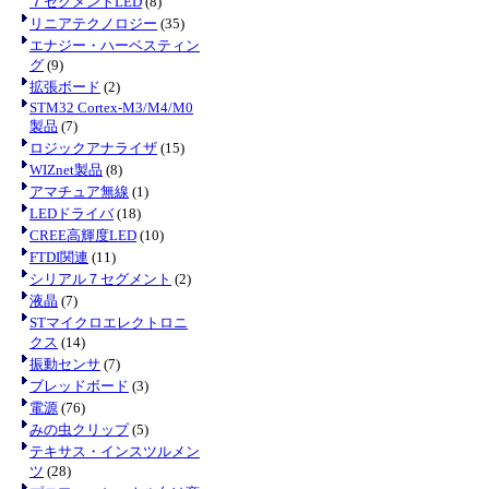
７セグメントLED
(8)
リニアテクノロジー
(35)
エナジー・ハーベスティン
グ
(9)
拡張ボード
(2)
STM32 Cortex-M3/M4/M0
製品
(7)
ロジックアナライザ
(15)
WIZnet製品
(8)
アマチュア無線
(1)
LEDドライバ
(18)
CREE高輝度LED
(10)
FTDI関連
(11)
シリアル７セグメント
(2)
液晶
(7)
STマイクロエレクトロニ
クス
(14)
振動センサ
(7)
ブレッドボード
(3)
電源
(76)
みの虫クリップ
(5)
テキサス・インスツルメン
ツ
(28)