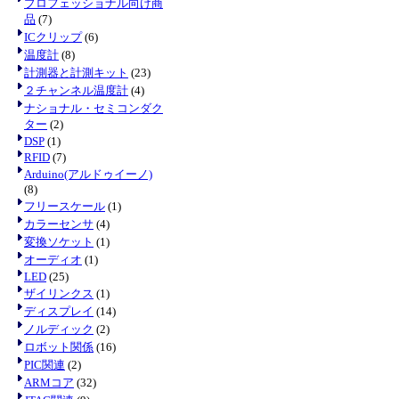
プロフェッショナル向け商
品
(7)
ICクリップ
(6)
温度計
(8)
計測器と計測キット
(23)
２チャンネル温度計
(4)
ナショナル・セミコンダク
ター
(2)
DSP
(1)
RFID
(7)
Arduino(アルドゥイーノ)
(8)
フリースケール
(1)
カラーセンサ
(4)
変換ソケット
(1)
オーディオ
(1)
LED
(25)
ザイリンクス
(1)
ディスプレイ
(14)
ノルディック
(2)
ロボット関係
(16)
PIC関連
(2)
ARMコア
(32)