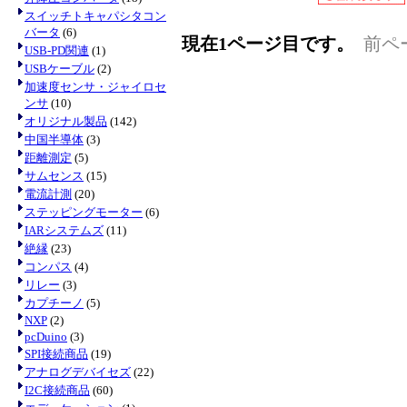
スイッチトキャパシタコン
バータ
(6)
現在1ページ目です。
前ペ
USB-PD関連
(1)
USBケーブル
(2)
加速度センサ・ジャイロセ
ンサ
(10)
オリジナル製品
(142)
中国半導体
(3)
距離測定
(5)
サムセンス
(15)
電流計測
(20)
ステッピングモーター
(6)
IARシステムズ
(11)
絶縁
(23)
コンパス
(4)
リレー
(3)
カプチーノ
(5)
NXP
(2)
pcDuino
(3)
SPI接続商品
(19)
アナログデバイセズ
(22)
I2C接続商品
(60)