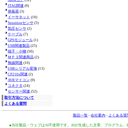
JTAG関連
(9)
発振器
(3)
イーサネット
(10)
Sensirionセンサ
(5)
気圧センサ
(2)
ケーブル
(7)
GPSモジュール
(1)
USB関連製品
(25)
端子・小物
(50)
ＭＰ３関連商品
(2)
無線関連
(10)
USBシリアル変換
(13)
CP210x関連
(2)
AVRマイコン
(9)
コネクタ
(24)
センサー関連
(52)
取引方法について
よくある質問
製品一覧
-
会社案内
-
よくある質
●当社製品・ウェブはAI不使用です。AIが生成した文章、プログラム