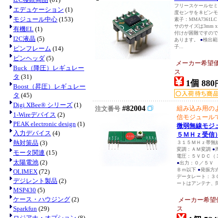
フリースケールセミ
エデュケーション
(1)
度センサを８ピン
モジュール中心
(153)
素子：MMA7361LC
サのサイズは3mm 
有機EL
(1)
付けが困難ですので
I2C液晶
(5)
あります。
●
検出範囲
子...
ピンフレーム
(14)
ピンヘッダ
(5)
メーカー希望
Buck（降圧）レギュレー
ス
タ
(31)
1個 880
Boost（昇圧）レギュレー
タ
(45)
Digi XBee® シリーズ
(1)
#82004
組み込み用の
注文番号
1-Wireデバイス
(2)
信モジュール
PEAK electronic design
(1)
微弱無線モジ
入力デバイス
(4)
５ＭＨｚ受信
熱対策品
(3)
３１５ＭＨｚ帯無
変調：ＡＭ変調
●
モータ関連
(15)
電圧：５ＶＤＣ（３
太陽電池
(2)
●
出力：０／５Ｖ
Ｂｍ以下
●
発振方
OLIMEX
(72)
データレート：３
デジレント製品
(2)
ートはアンテナ、障
MSP430
(5)
ケース・ハウジング
(2)
メーカー希望
Sparkfun
(29)
ス
ロジアナ・オプション
(8)