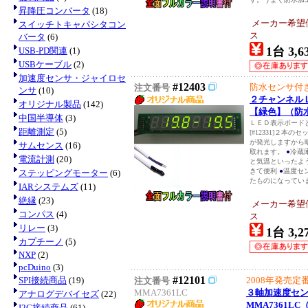
昇降圧コンバータ
(18)
メーカー希望
スイッチトキャパシタコン
ス
バータ
(6)
1台 3,6
USB-PD関連
(1)
USBケーブル
(2)
加速度センサ・ジャイロセ
#12403
防水センサ付
注文番号
ンサ
(10)
２チャンネル
オリジナル製品
(142)
【緑色】（防
中国半導体
(3)
ＬＥＤ表示ボード
距離測定
(5)
[#12331]２本の
が発光しますから
サムセンス
(16)
取れます。
●
冷蔵
電流計測
(20)
と気温といったよ
きて便利
●
温度セ
ステッピングモーター
(6)
たものになっていま
IARシステムズ
(11)
絶縁
(23)
メーカー希望
コンパス
(4)
ス
リレー
(3)
1台 3,2
カプチーノ
(5)
NXP
(2)
pcDuino
(3)
#12101
SPI接続商品
(19)
2008年発売
注文番号
MMA7361LC
３軸加速度セ
アナログデバイセズ
(22)
MMA7361L
I2C接続商品
(61)