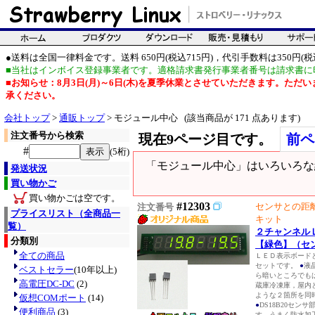
●送料は全国一律料金です。送料 650円(税込715円)，代引手数料は350円(税込
■当社はインボイス登録事業者です。適格請求書発行事業者番号は請求書に
■お知らせ：8月3日(月)～6日(木)を夏季休業とさせていただきます。た
承ください。
会社トップ
>
通販トップ
> モジュール中心 (該当商品が 171 点あります)
注文番号から検索
現在9ページ目です。
前ペ
#
(5桁)
「モジュール中心」はいろいろな
発送状況
買い物かご
買い物かごは空です。
#12303
センサとの距
注文番号
プライスリスト（全商品一
キット
覧）
２チャンネル
分類別
【緑色】（セ
全ての商品
ＬＥＤ表示ボードと温
セットです。
●
液
ベストセラー
(10年以上)
ら暗いところでも
高電圧DC-DC
(2)
蔵庫冷凍庫，屋内
ような２箇所を同
仮想COMポート
(14)
●
DS18B20セン
便利商品
(3)
す。うまく防水加工