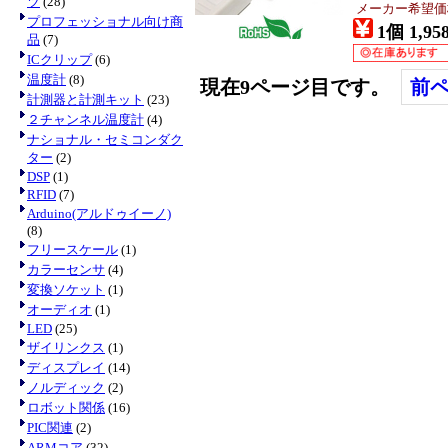
ツ
(28)
メーカー希望価
プロフェッショナル向け商
1個 1,95
品
(7)
ICクリップ
(6)
温度計
(8)
現在9ページ目です。
前
計測器と計測キット
(23)
２チャンネル温度計
(4)
ナショナル・セミコンダク
ター
(2)
DSP
(1)
RFID
(7)
Arduino(アルドゥイーノ)
(8)
フリースケール
(1)
カラーセンサ
(4)
変換ソケット
(1)
オーディオ
(1)
LED
(25)
ザイリンクス
(1)
ディスプレイ
(14)
ノルディック
(2)
ロボット関係
(16)
PIC関連
(2)
ARMコア
(32)