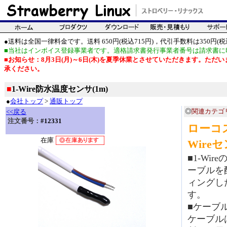
●送料は全国一律料金です。送料 650円(税込715円)，代引手数料は350円(税込
■当社はインボイス登録事業者です。適格請求書発行事業者番号は請求書に
■お知らせ：8月3日(月)～6日(木)を夏季休業とさせていただきます。た
承ください。
■
1-Wire防水温度センサ(1m)
●
会社トップ
>
通販トップ
◎
関連カテゴ
<<戻る
注文番号：
#12331
ローコ
在庫
Wire
■1-Wir
ーブルを
ィングし
す。
■ケーブ
ケーブル