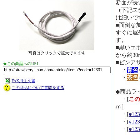
断面が長
（下記ス
は細いで
■面倒な
すぐに屋
す。
■黒いエ
写真はクリックで拡大できます
から約3
■ピンア
★この商品へのURL
・
青色
・
茶色
FAX用注文書
この商品について質問をする
◆商品ラ
・[
この
ｍ］
・[
#123
・[
#123
・[
#123