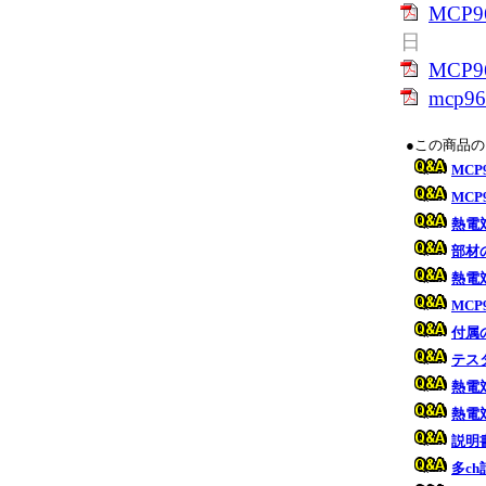
MCP
日
MCP96
mcp960
●この商品
MC
MCP
熱電
部材
熱電
MCP
付属
テス
熱電
熱電
説明
多c