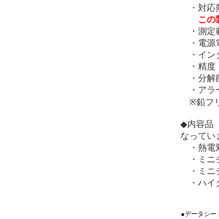
・対応熱電対
この
・測定範囲
・電源電圧
・インタ
・精度：
・分解能：
・アラ
※鉛フリー,
◆内容品
なってい
・熱電対
・ミニチ
・ミニチ
・ハイグ
●データシー