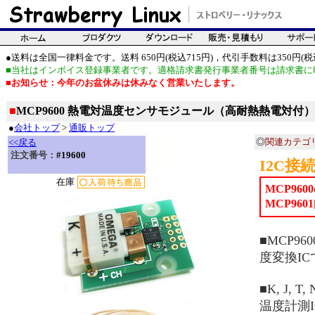
●送料は全国一律料金です。送料 650円(税込715円)，代引手数料は350円(税込
■当社はインボイス登録事業者です。適格請求書発行事業者番号は請求書に
■お知らせ：今年のお盆休みは休みなく営業いたします。
■
MCP9600 熱電対温度センサモジュール（高耐熱熱電対付）
●
会社トップ
>
通販トップ
◎
関連カテゴ
<<戻る
注文番号：
#19600
I2C
在庫
MCP9
MCP9601
■MCP96
度変換IC
■K, J, 
温度計測IC