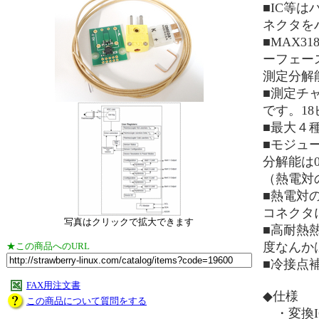
■IC等
ネクタを
■MAX3
ーフェー
測定分解
■測定チャ
です。1
■最大４
■モジュー
分解能は0
（熱電対
■熱電対
コネクタ
写真はクリックで拡大できます
■高耐熱
度なんか
★この商品へのURL
■冷接点
FAX用注文書
◆仕様
この商品について質問をする
・変換IC