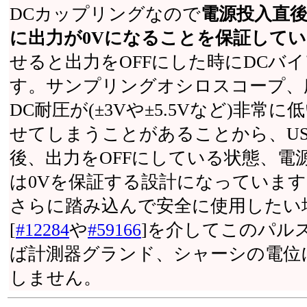
DCカップリングなので
電源投入直後
に出力が0Vになることを保証して
せると出力をOFFにした時にDCバイ
す。サンプリングオシロスコープ、
DC耐圧が(±3Vや±5.5Vなど)非
せてしまうことがあることから、U
後、出力をOFFにしている状態、電
は0Vを保証する設計になっています
さらに踏み込んで安全に使用したい
[
#12284
や
#59166
]を介してこのパル
ば計測器グランド、シャーシの電位
しません。