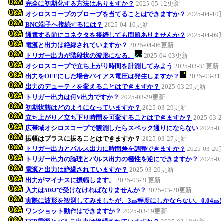
完全に初期化する方法はありますか？
2025-05-12更新
オシロスコープのプローブを当てることはできますか？
2025-04-1
BNC端子へ接続するには？
2025-04-10更新
通電する前にコネクタを接続しても問題ありませんか？
2025-04-0
電源と出力は絶縁されていますか？
2025-04-06更新
トリガー出力が階段状の波形になる。
2025-04-03更新
オシロスコープで立ち上がり時間を計測してみよう
2025-03-31更新
出力をOFFにした場合バイアス電圧は発生しますか？
2025-03-
出力のデューティを変えることはできますか？
2025-03-29更新
トリガー出力は何V出力ですか？
2025-03-29更新
初期状態はどのようになっていますか？
2025-03-29更新
立ち上がり／立ち下り時間を可変することはできますか？
2025-03
広帯域オシロスコープで観測したらスペック通りにならない
2025-
振幅はプラスに振ることはできますか？
2025-03-27更新
トリガー出力とパルス出力に時間差を調整できますか？
2025-03-2
トリガー出力の論理とパルス出力の極性を逆にできますか？
2025-
電源と出力は絶縁されていますか？
2025-03-20更新
出力がマイナスに振幅します。
2025-03-20更新
入力は50Ωで受けなければなりませんか？
2025-03-20更新
実際に波形を観測してみましたが、3ns程度にしかならない。0.04n
ワンショット動作はできますか？
2025-03-19更新