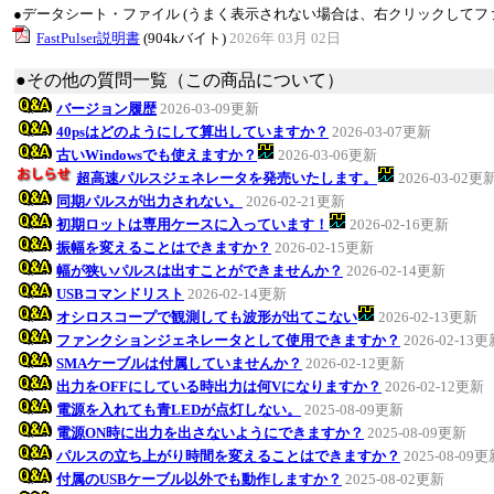
●データシート・ファイル (うまく表示されない場合は、右クリックしてフ
FastPulser説明書
(904kバイト)
2026年 03月 02日
●その他の質問一覧（この商品について）
バージョン履歴
2026-03-09更新
40psはどのようにして算出していますか？
2026-03-07更新
古いWindowsでも使えますか？
2026-03-06更新
超高速パルスジェネレータを発売いたします。
2026-03-02更
同期パルスが出力されない。
2026-02-21更新
初期ロットは専用ケースに入っています！
2026-02-16更新
振幅を変えることはできますか？
2026-02-15更新
幅が狭いパルスは出すことができませんか？
2026-02-14更新
USBコマンドリスト
2026-02-14更新
オシロスコープで観測しても波形が出てこない
2026-02-13更新
ファンクションジェネレータとして使用できますか？
2026-02-13
SMAケーブルは付属していませんか？
2026-02-12更新
出力をOFFにしている時出力は何Vになりますか？
2026-02-12更新
電源を入れても青LEDが点灯しない。
2025-08-09更新
電源ON時に出力を出さないようにできますか？
2025-08-09更新
パルスの立ち上がり時間を変えることはできますか？
2025-08-09
付属のUSBケーブル以外でも動作しますか？
2025-08-02更新