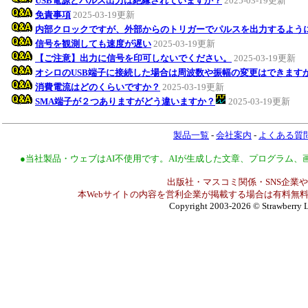
USB電源とパルス出力は絶縁されていますか？
2025-03-19更新
免責事項
2025-03-19更新
内部クロックですが、外部からのトリガーでパルスを出力するよう
信号を観測しても速度が遅い
2025-03-19更新
【ご注意】出力に信号を印可しないでください。
2025-03-19更新
オシロのUSB端子に接続した場合は周波数や振幅の変更はできます
消費電流はどのくらいですか？
2025-03-19更新
SMA端子が２つありますがどう違いますか？
2025-03-19更新
製品一覧
-
会社案内
-
よくある質
●当社製品・ウェブはAI不使用です。AIが生成した文章、プログラム
出版社・マスコミ関係・SNS企業や
本Webサイトの内容を営利企業が掲載する場合は有料無料
Copyright 2003-2026
© Strawberry L