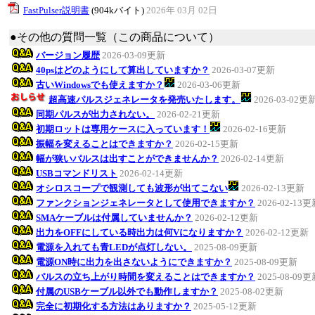
FastPulser説明書
(904kバイト)
2026年 03月 02日
●その他の質問一覧（この商品について）
バージョン履歴
2026-03-09更新
40psはどのようにして算出していますか？
2026-03-07更新
古いWindowsでも使えますか？
2026-03-06更新
超高速パルスジェネレータを発売いたします。
2026-03-02更
同期パルスが出力されない。
2026-02-21更新
初期ロットは専用ケースに入っています！
2026-02-16更新
振幅を変えることはできますか？
2026-02-15更新
幅が狭いパルスは出すことができませんか？
2026-02-14更新
USBコマンドリスト
2026-02-14更新
オシロスコープで観測しても波形が出てこない
2026-02-13更新
ファンクションジェネレータとして使用できますか？
2026-02-13
SMAケーブルは付属していませんか？
2026-02-12更新
出力をOFFにしている時出力は何Vになりますか？
2026-02-12更新
電源を入れても青LEDが点灯しない。
2025-08-09更新
電源ON時に出力を出さないようにできますか？
2025-08-09更新
パルスの立ち上がり時間を変えることはできますか？
2025-08-09
付属のUSBケーブル以外でも動作しますか？
2025-08-02更新
完全に初期化する方法はありますか？
2025-05-12更新