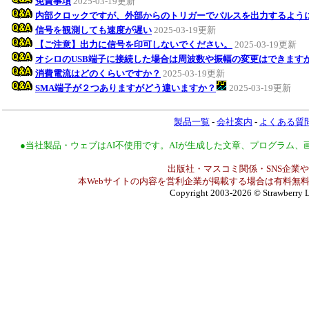
免責事項
2025-03-19更新
内部クロックですが、外部からのトリガーでパルスを出力するよう
信号を観測しても速度が遅い
2025-03-19更新
【ご注意】出力に信号を印可しないでください。
2025-03-19更新
オシロのUSB端子に接続した場合は周波数や振幅の変更はできます
消費電流はどのくらいですか？
2025-03-19更新
SMA端子が２つありますがどう違いますか？
2025-03-19更新
製品一覧
-
会社案内
-
よくある質
●当社製品・ウェブはAI不使用です。AIが生成した文章、プログラム
出版社・マスコミ関係・SNS企業や
本Webサイトの内容を営利企業が掲載する場合は有料無料
Copyright 2003-2026
© Strawberry L