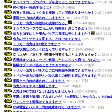
オシロスコープのプローブを当てることはできますか？
2025-04-1
BNC端子へ接続するには？
2025-04-10更新
通電する前にコネクタを接続しても問題ありませんか？
2025-04-0
電源と出力は絶縁されていますか？
2025-04-06更新
トリガー出力が階段状の波形になる。
2025-04-03更新
オシロスコープで立ち上がり時間を計測してみよう
2025-03-31更新
出力をOFFにした場合バイアス電圧は発生しますか？
2025-03-
出力のデューティを変えることはできますか？
2025-03-29更新
トリガー出力は何V出力ですか？
2025-03-29更新
初期状態はどのようになっていますか？
2025-03-29更新
立ち上がり／立ち下り時間を可変することはできますか？
2025-03
広帯域オシロスコープで観測したらスペック通りにならない
2025-
振幅はプラスに振ることはできますか？
2025-03-27更新
トリガー出力とパルス出力に時間差を調整できますか？
2025-03-2
トリガー出力の論理とパルス出力の極性を逆にできますか？
2025-
電源と出力は絶縁されていますか？
2025-03-20更新
出力がマイナスに振幅します。
2025-03-20更新
入力は50Ωで受けなければなりませんか？
2025-03-20更新
実際に波形を観測してみましたが、3ns程度にしかならない。0.04n
ワンショット動作はできますか？
2025-03-19更新
USB電源とパルス出力は絶縁されていますか？
2025-03-19更新