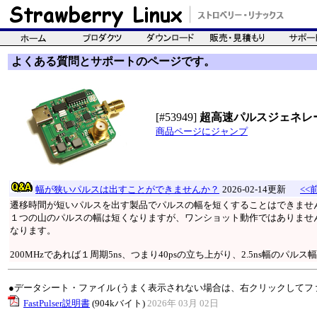
よくある質問とサポートのページです。
[#53949]
超高速パルスジェネレ
商品ページにジャンプ
幅が狭いパルスは出すことができませんか？
2026-02-14更新
<<
遷移時間が短いパルスを出す製品でパルスの幅を短くすることはできませ
１つの山のパルスの幅は短くなりますが、ワンショット動作ではありません
なります。
200MHzであれば１周期5ns、つまり40psの立ち上がり、2.5ns幅のパ
●データシート・ファイル (うまく表示されない場合は、右クリックしてフ
FastPulser説明書
(904kバイト)
2026年 03月 02日