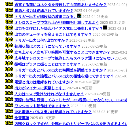
通電する前にコネクタを接続しても問題ありませんか？
2025-04-0
電源と出力は絶縁されていますか？
2025-04-06更新
トリガー出力が階段状の波形になる。
2025-04-03更新
オシロスコープで立ち上がり時間を計測してみよう
2025-03-31更新
出力をOFFにした場合バイアス電圧は発生しますか？
2025-03-
出力のデューティを変えることはできますか？
2025-03-29更新
トリガー出力は何V出力ですか？
2025-03-29更新
初期状態はどのようになっていますか？
2025-03-29更新
立ち上がり／立ち下り時間を可変することはできますか？
2025-03
広帯域オシロスコープで観測したらスペック通りにならない
2025-
振幅はプラスに振ることはできますか？
2025-03-27更新
トリガー出力とパルス出力に時間差を調整できますか？
2025-03-2
トリガー出力の論理とパルス出力の極性を逆にできますか？
2025-
電源と出力は絶縁されていますか？
2025-03-20更新
出力がマイナスに振幅します。
2025-03-20更新
入力は50Ωで受けなければなりませんか？
2025-03-20更新
実際に波形を観測してみましたが、3ns程度にしかならない。0.04n
ワンショット動作はできますか？
2025-03-19更新
USB電源とパルス出力は絶縁されていますか？
2025-03-19更新
免責事項
2025-03-19更新
内部クロックですが、外部からのトリガーでパルスを出力するよう