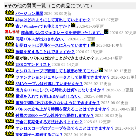
●その他の質問一覧（この商品について）
バージョン履歴
2026-03-09更新
40psはどのようにして算出していますか？
2026-03-07更新
古いWindowsでも使えますか？
2026-03-06更新
超高速パルスジェネレータを発売いたします。
2026-03-02更
同期パルスが出力されない。
2026-02-21更新
初期ロットは専用ケースに入っています！
2026-02-16更新
振幅を変えることはできますか？
2026-02-15更新
幅が狭いパルスは出すことができませんか？
2026-02-14更新
USBコマンドリスト
2026-02-14更新
オシロスコープで観測しても波形が出てこない
2026-02-13更新
ファンクションジェネレータとして使用できますか？
2026-02-13
SMAケーブルは付属していませんか？
2026-02-12更新
出力をOFFにしている時出力は何Vになりますか？
2026-02-12更新
電源を入れても青LEDが点灯しない。
2025-08-09更新
電源ON時に出力を出さないようにできますか？
2025-08-09更新
パルスの立ち上がり時間を変えることはできますか？
2025-08-09
付属のUSBケーブル以外でも動作しますか？
2025-08-02更新
完全に初期化する方法はありますか？
2025-05-12更新
オシロスコープのプローブを当てることはできますか？
2025-04-1
BNC端子へ接続するには？
2025-04-10更新