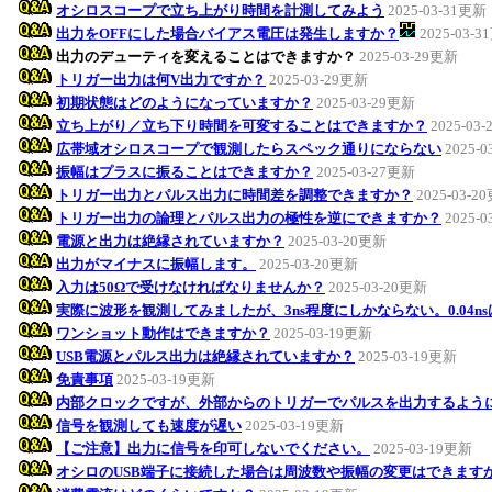
オシロスコープで立ち上がり時間を計測してみよう
2025-03-31更新
出力をOFFにした場合バイアス電圧は発生しますか？
2025-03-
出力のデューティを変えることはできますか？
2025-03-29更新
トリガー出力は何V出力ですか？
2025-03-29更新
初期状態はどのようになっていますか？
2025-03-29更新
立ち上がり／立ち下り時間を可変することはできますか？
2025-03
広帯域オシロスコープで観測したらスペック通りにならない
2025-
振幅はプラスに振ることはできますか？
2025-03-27更新
トリガー出力とパルス出力に時間差を調整できますか？
2025-03-2
トリガー出力の論理とパルス出力の極性を逆にできますか？
2025-
電源と出力は絶縁されていますか？
2025-03-20更新
出力がマイナスに振幅します。
2025-03-20更新
入力は50Ωで受けなければなりませんか？
2025-03-20更新
実際に波形を観測してみましたが、3ns程度にしかならない。0.04n
ワンショット動作はできますか？
2025-03-19更新
USB電源とパルス出力は絶縁されていますか？
2025-03-19更新
免責事項
2025-03-19更新
内部クロックですが、外部からのトリガーでパルスを出力するよう
信号を観測しても速度が遅い
2025-03-19更新
【ご注意】出力に信号を印可しないでください。
2025-03-19更新
オシロのUSB端子に接続した場合は周波数や振幅の変更はできます