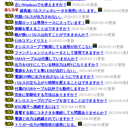
古いWindowsでも使えますか？
2026-03-06更新
超高速パルスジェネレータを発売いたします。
2026-03-02更
同期パルスが出力されない。
2026-02-21更新
初期ロットは専用ケースに入っています！
2026-02-16更新
振幅を変えることはできますか？
2026-02-15更新
幅が狭いパルスは出すことができませんか？
2026-02-14更新
USBコマンドリスト
2026-02-14更新
オシロスコープで観測しても波形が出てこない
2026-02-13更新
ファンクションジェネレータとして使用できますか？
2026-02-13
SMAケーブルは付属していませんか？
2026-02-12更新
出力をOFFにしている時出力は何Vになりますか？
2026-02-12更新
電源を入れても青LEDが点灯しない。
2025-08-09更新
電源ON時に出力を出さないようにできますか？
2025-08-09更新
パルスの立ち上がり時間を変えることはできますか？
2025-08-09
付属のUSBケーブル以外でも動作しますか？
2025-08-02更新
完全に初期化する方法はありますか？
2025-05-12更新
オシロスコープのプローブを当てることはできますか？
2025-04-1
BNC端子へ接続するには？
2025-04-10更新
通電する前にコネクタを接続しても問題ありませんか？
2025-04-0
電源と出力は絶縁されていますか？
2025-04-06更新
トリガー出力が階段状の波形になる。
2025-04-03更新