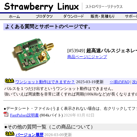
よくある質問とサポートのページです。
[#53949]
超高速パルスジェネレ
商品ページにジャンプ
ワンショット動作はできますか？
2025-03-19更新
<<前のFAQ
|
次
パルスを１つだけ出すというワンショット動作はできません。
強いていえば周波数を非常に遅くすれば周期(100kHzなど)が長くなりま
●データシート・ファイル (うまく表示されない場合は、右クリックしてフ
FastPulser説明書
(904kバイト)
2026年 03月 02日
●その他の質問一覧（この商品について）
バージョン履歴
2026-03-09更新