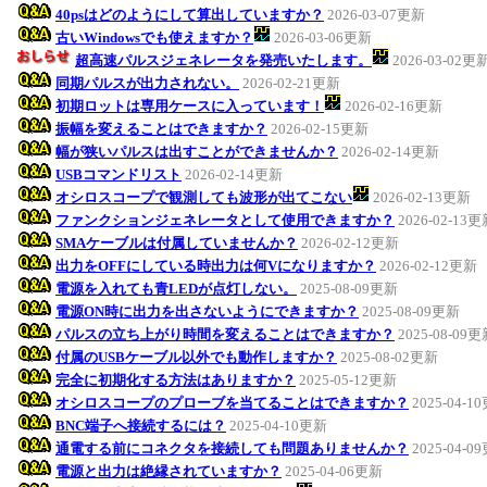
40psはどのようにして算出していますか？
2026-03-07更新
古いWindowsでも使えますか？
2026-03-06更新
超高速パルスジェネレータを発売いたします。
2026-03-02更
同期パルスが出力されない。
2026-02-21更新
初期ロットは専用ケースに入っています！
2026-02-16更新
振幅を変えることはできますか？
2026-02-15更新
幅が狭いパルスは出すことができませんか？
2026-02-14更新
USBコマンドリスト
2026-02-14更新
オシロスコープで観測しても波形が出てこない
2026-02-13更新
ファンクションジェネレータとして使用できますか？
2026-02-13
SMAケーブルは付属していませんか？
2026-02-12更新
出力をOFFにしている時出力は何Vになりますか？
2026-02-12更新
電源を入れても青LEDが点灯しない。
2025-08-09更新
電源ON時に出力を出さないようにできますか？
2025-08-09更新
パルスの立ち上がり時間を変えることはできますか？
2025-08-09
付属のUSBケーブル以外でも動作しますか？
2025-08-02更新
完全に初期化する方法はありますか？
2025-05-12更新
オシロスコープのプローブを当てることはできますか？
2025-04-1
BNC端子へ接続するには？
2025-04-10更新
通電する前にコネクタを接続しても問題ありませんか？
2025-04-0
電源と出力は絶縁されていますか？
2025-04-06更新