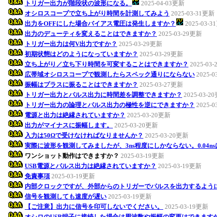
トリガー出力が階段状の波形になる。
2025-04-03更新
オシロスコープで立ち上がり時間を計測してみよう
2025-03-31更新
出力をOFFにした場合バイアス電圧は発生しますか？
2025-03-
出力のデューティを変えることはできますか？
2025-03-29更新
トリガー出力は何V出力ですか？
2025-03-29更新
初期状態はどのようになっていますか？
2025-03-29更新
立ち上がり／立ち下り時間を可変することはできますか？
2025-03
広帯域オシロスコープで観測したらスペック通りにならない
2025-
振幅はプラスに振ることはできますか？
2025-03-27更新
トリガー出力とパルス出力に時間差を調整できますか？
2025-03-2
トリガー出力の論理とパルス出力の極性を逆にできますか？
2025-
電源と出力は絶縁されていますか？
2025-03-20更新
出力がマイナスに振幅します。
2025-03-20更新
入力は50Ωで受けなければなりませんか？
2025-03-20更新
実際に波形を観測してみましたが、3ns程度にしかならない。0.04n
ワンショット動作はできますか？
2025-03-19更新
USB電源とパルス出力は絶縁されていますか？
2025-03-19更新
免責事項
2025-03-19更新
内部クロックですが、外部からのトリガーでパルスを出力するよう
信号を観測しても速度が遅い
2025-03-19更新
【ご注意】出力に信号を印可しないでください。
2025-03-19更新
オシロのUSB端子に接続した場合は周波数や振幅の変更はできます