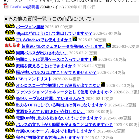
●データシート・ファイル (うまく表示されない場合は、右クリックしてフ
FastPulser説明書
(904kバイト)
2026年 03月 02日
●その他の質問一覧（この商品について）
バージョン履歴
2026-03-09更新
40psはどのようにして算出していますか？
2026-03-07更新
古いWindowsでも使えますか？
2026-03-06更新
超高速パルスジェネレータを発売いたします。
2026-03-02更
同期パルスが出力されない。
2026-02-21更新
初期ロットは専用ケースに入っています！
2026-02-16更新
振幅を変えることはできますか？
2026-02-15更新
幅が狭いパルスは出すことができませんか？
2026-02-14更新
USBコマンドリスト
2026-02-14更新
オシロスコープで観測しても波形が出てこない
2026-02-13更新
ファンクションジェネレータとして使用できますか？
2026-02-13
SMAケーブルは付属していませんか？
2026-02-12更新
出力をOFFにしている時出力は何Vになりますか？
2026-02-12更新
電源を入れても青LEDが点灯しない。
2025-08-09更新
電源ON時に出力を出さないようにできますか？
2025-08-09更新
パルスの立ち上がり時間を変えることはできますか？
2025-08-09
付属のUSBケーブル以外でも動作しますか？
2025-08-02更新
完全に初期化する方法はありますか？
2025-05-12更新