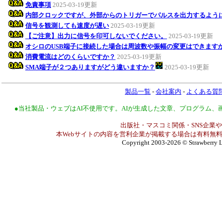
免責事項
2025-03-19更新
内部クロックですが、外部からのトリガーでパルスを出力するよう
信号を観測しても速度が遅い
2025-03-19更新
【ご注意】出力に信号を印可しないでください。
2025-03-19更新
オシロのUSB端子に接続した場合は周波数や振幅の変更はできます
消費電流はどのくらいですか？
2025-03-19更新
SMA端子が２つありますがどう違いますか？
2025-03-19更新
製品一覧
-
会社案内
-
よくある質
●当社製品・ウェブはAI不使用です。AIが生成した文章、プログラム
出版社・マスコミ関係・SNS企業や
本Webサイトの内容を営利企業が掲載する場合は有料無料
Copyright 2003-2026
© Strawberry L