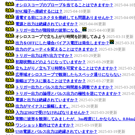
オシロスコープのプローブを当てることはできますか？
2025-04-1
BNC端子へ接続するには？
2025-04-10更新
通電する前にコネクタを接続しても問題ありませんか？
2025-04-0
電源と出力は絶縁されていますか？
2025-04-06更新
トリガー出力が階段状の波形になる。
2025-04-03更新
オシロスコープで立ち上がり時間を計測してみよう
2025-03-31更新
出力をOFFにした場合バイアス電圧は発生しますか？
2025-03-
出力のデューティを変えることはできますか？
2025-03-29更新
トリガー出力は何V出力ですか？
2025-03-29更新
初期状態はどのようになっていますか？
2025-03-29更新
立ち上がり／立ち下り時間を可変することはできますか？
2025-03
広帯域オシロスコープで観測したらスペック通りにならない
2025-
振幅はプラスに振ることはできますか？
2025-03-27更新
トリガー出力とパルス出力に時間差を調整できますか？
2025-03-2
トリガー出力の論理とパルス出力の極性を逆にできますか？
2025-
電源と出力は絶縁されていますか？
2025-03-20更新
出力がマイナスに振幅します。
2025-03-20更新
入力は50Ωで受けなければなりませんか？
2025-03-20更新
実際に波形を観測してみましたが、3ns程度にしかならない。0.04n
ワンショット動作はできますか？
2025-03-19更新
USB電源とパルス出力は絶縁されていますか？
2025-03-19更新