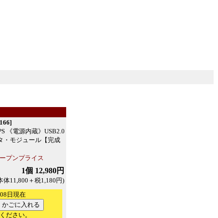
66]
PS 《電源内蔵》USB2.0
タ・モジュール【完成
ープンプライス
1個 12,980円
本体11,800＋税1,180円)
月08日現在
ください。