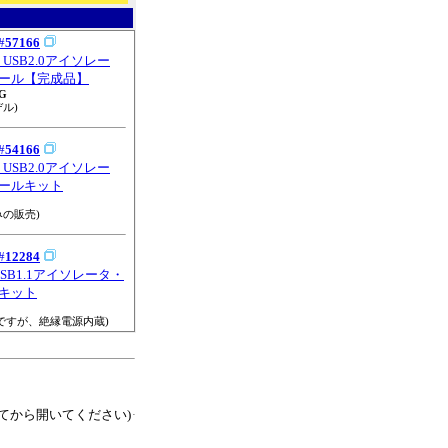
#
57166
6 USB2.0アイソレー
ール【完成品】
G
ル)
#
54166
6 USB2.0アイソレー
ールキット
みの販売)
#
12284
 USB1.1アイソレータ・
キット
対応ですが、絶縁電源内蔵)
てから開いてください)