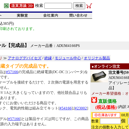
検索
385円)
印刷されております。
ュール【完成品】
メーカー品番：ADUM4166PS
リ
≫
アナログデバイセズ
/
絶縁
/
モジュール中心
/
オリジナル製品
内蔵タイプの完成品です。
●オンライン注文
品は
#57166
の完成品に絶縁電源(DC-DCコンバータ)を
注文番号[591
です。
ADUM4166
ケーブルを接続するだけで、２次側の電源を用意する
アイソレー
せん。
品】
5V 1Aと大きくなっていますので、他社競合品よりも
メーカー希望価格：オ
あります。
直販価格
すぐにお使いいただける商品です。
(内訳 
(税込価格)
ック、電気的性能は組み立てキット[
#54166
],[
#23002
]
08
デル[
#57166
]とは製品サイズは同じですが、この商品
個
数量
源の入力端子はありません。
注文の個数を入力して