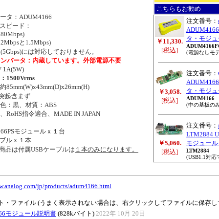
こちらもお勧め
タ：ADUM4166
注文番号：
スピード：
ADUM416
0Mbps)
タ・モジュ
￥11,330.
Mbpsと1.5Mbps)
ADUM4166F
[税込]
(5Gbps)には対応しておりません。
(電源なしモデ
Cコンバータ：内蔵しています。外部電源不要
A(5W)
注文番号：
1500Vrms
ADUM416
mm(W)x43mm(D)x26mm(H)
タ・モジュ
￥3,058.
突起含まず
ADUM4166
[税込]
：黒、材質：ABS
(中の基板の
oHS指令適合、MADE IN JAPAN
注文番号：
66PSモジュールｘ１台
LTM2884
ブルｘ１本
￥5,060.
モジュール
品は付属USBケーブルは
１本のみになります。
LTM2884
[税込]
(USB1.1
ww.analog.com/jp/products/adum4166.html
ト・ファイル (うまく表示されない場合は、右クリックしてファイルに保存し
166モジュール説明書
(828kバイト)
2022年 10月 20日