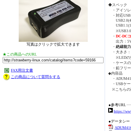
◆スペック
・アイソレー
・対応USB
USB2.0(48
USB1.1(12
※USB3.0
・
DC-D
出力：5V 1
写真はクリックで拡大できます
・
絶縁能力：
・大きさ：約85
★この商品へのURL
※LEDの
・ケースの色
・鉛フリー、R
FAX用注文書
◆内容品
この商品について質問をする
・ADUM41
・USBケー
※こちらの商
●参考URL
https://w
●データシー
ADUM4