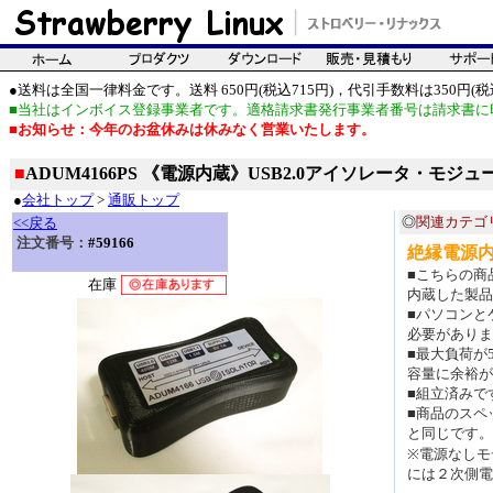
●送料は全国一律料金です。送料 650円(税込715円)，代引手数料は350円(税込
■当社はインボイス登録事業者です。適格請求書発行事業者番号は請求書に
■お知らせ：今年のお盆休みは休みなく営業いたします。
■
ADUM4166PS 《電源内蔵》USB2.0アイソレータ・モジ
●
会社トップ
>
通販トップ
◎
関連カテゴ
<<戻る
注文番号：
#59166
絶縁電源
■こちらの商
在庫
内蔵した製品
■パソコンと
必要がありま
■最大負荷が
容量に余裕が
■組立済みで
■商品のスペ
と同じです。
※電源なしモ
には２次側電