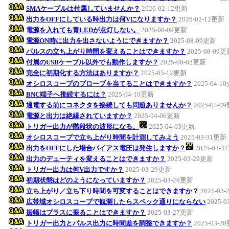
SMAケーブルは付属していませんか？
2026-02-12更新
出力をOFFにしている時出力は何Vになりますか？
2026-02-12更新
電源を入れても青LEDが点灯しない。
2025-08-09更新
電源ON時に出力を出さないようにできますか？
2025-08-09更新
パルスの立ち上がり時間を変えることはできますか？
2025-08-09
付属のUSBケーブル以外でも動作しますか？
2025-08-02更新
完全に初期化する方法はありますか？
2025-05-12更新
オシロスコープのプローブを当てることはできますか？
2025-04-1
BNC端子へ接続するには？
2025-04-10更新
通電する前にコネクタを接続しても問題ありませんか？
2025-04-0
電源と出力は絶縁されていますか？
2025-04-06更新
トリガー出力が階段状の波形になる。
2025-04-03更新
オシロスコープで立ち上がり時間を計測してみよう
2025-03-31更新
出力をOFFにした場合バイアス電圧は発生しますか？
2025-03-
出力のデューティを変えることはできますか？
2025-03-29更新
トリガー出力は何V出力ですか？
2025-03-29更新
初期状態はどのようになっていますか？
2025-03-29更新
立ち上がり／立ち下り時間を可変することはできますか？
2025-03
広帯域オシロスコープで観測したらスペック通りにならない
2025-
振幅はプラスに振ることはできますか？
2025-03-27更新
トリガー出力とパルス出力に時間差を調整できますか？
2025-03-2