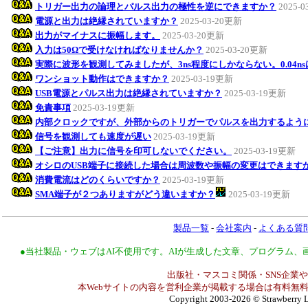
トリガー出力の論理とパルス出力の極性を逆にできますか？
2025-
電源と出力は絶縁されていますか？
2025-03-20更新
出力がマイナスに振幅します。
2025-03-20更新
入力は50Ωで受けなければなりませんか？
2025-03-20更新
実際に波形を観測してみましたが、3ns程度にしかならない。0.04n
ワンショット動作はできますか？
2025-03-19更新
USB電源とパルス出力は絶縁されていますか？
2025-03-19更新
免責事項
2025-03-19更新
内部クロックですが、外部からのトリガーでパルスを出力するよう
信号を観測しても速度が遅い
2025-03-19更新
【ご注意】出力に信号を印可しないでください。
2025-03-19更新
オシロのUSB端子に接続した場合は周波数や振幅の変更はできます
消費電流はどのくらいですか？
2025-03-19更新
SMA端子が２つありますがどう違いますか？
2025-03-19更新
製品一覧
-
会社案内
-
よくある質
●当社製品・ウェブはAI不使用です。AIが生成した文章、プログラム
出版社・マスコミ関係・SNS企業や
本Webサイトの内容を営利企業が掲載する場合は有料無料
Copyright 2003-2026
© Strawberry L