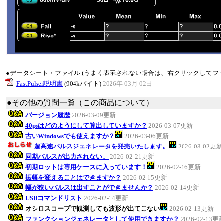
●データシート・ファイル (うまく表示されない場合は、右クリックしてフ
FastPulser説明書
(904kバイト)
2026年 03月 02日
●その他の質問一覧（この商品について）
バージョン履歴
2026-03-09更新
40psはどのようにして算出していますか？
2026-03-07更新
古いWindowsでも使えますか？
2026-03-06更新
超高速パルスジェネレータを発売いたします。
2026-03-02更
同期パルスが出力されない。
2026-02-21更新
初期ロットは専用ケースに入っています！
2026-02-16更新
振幅を変えることはできますか？
2026-02-15更新
幅が狭いパルスは出すことができませんか？
2026-02-14更新
USBコマンドリスト
2026-02-14更新
オシロスコープで観測しても波形が出てこない
2026-02-13更新
ファンクションジェネレータとして使用できますか？
2026-02-13