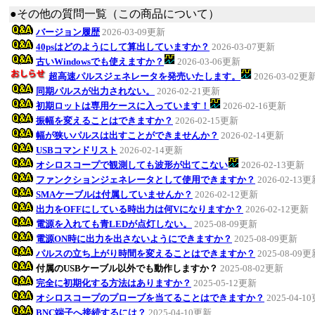
●その他の質問一覧（この商品について）
バージョン履歴
2026-03-09更新
40psはどのようにして算出していますか？
2026-03-07更新
古いWindowsでも使えますか？
2026-03-06更新
超高速パルスジェネレータを発売いたします。
2026-03-02更
同期パルスが出力されない。
2026-02-21更新
初期ロットは専用ケースに入っています！
2026-02-16更新
振幅を変えることはできますか？
2026-02-15更新
幅が狭いパルスは出すことができませんか？
2026-02-14更新
USBコマンドリスト
2026-02-14更新
オシロスコープで観測しても波形が出てこない
2026-02-13更新
ファンクションジェネレータとして使用できますか？
2026-02-13
SMAケーブルは付属していませんか？
2026-02-12更新
出力をOFFにしている時出力は何Vになりますか？
2026-02-12更新
電源を入れても青LEDが点灯しない。
2025-08-09更新
電源ON時に出力を出さないようにできますか？
2025-08-09更新
パルスの立ち上がり時間を変えることはできますか？
2025-08-09
付属のUSBケーブル以外でも動作しますか？
2025-08-02更新
完全に初期化する方法はありますか？
2025-05-12更新
オシロスコープのプローブを当てることはできますか？
2025-04-1
BNC端子へ接続するには？
2025-04-10更新