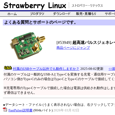
よくある質問とサポートのページです。
[#53949]
超高速パルスジェネレ
商品ページにジャンプ
付属のUSBケーブル以外でも動作しますか？
2025-08-02更新
<<
付属のケーブルは一般的なUSB-AとType-Cを変換する充電・通信用ケー
パソコン側がType-Cのみの場合はType-CとType-Cのケーブルで接続
※充電専用のType-Cケーブルで接続した場合は電源は供給され動作はし
ず通信はできません。
●データシート・ファイル (うまく表示されない場合は、右クリックしてフ
FastPulser説明書
(904kバイト)
2026年 03月 02日