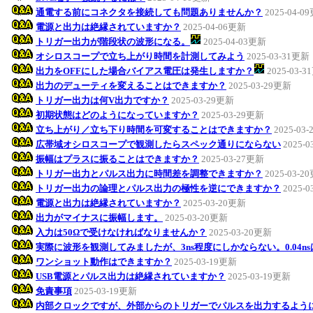
通電する前にコネクタを接続しても問題ありませんか？
2025-04-0
電源と出力は絶縁されていますか？
2025-04-06更新
トリガー出力が階段状の波形になる。
2025-04-03更新
オシロスコープで立ち上がり時間を計測してみよう
2025-03-31更新
出力をOFFにした場合バイアス電圧は発生しますか？
2025-03-
出力のデューティを変えることはできますか？
2025-03-29更新
トリガー出力は何V出力ですか？
2025-03-29更新
初期状態はどのようになっていますか？
2025-03-29更新
立ち上がり／立ち下り時間を可変することはできますか？
2025-03
広帯域オシロスコープで観測したらスペック通りにならない
2025-
振幅はプラスに振ることはできますか？
2025-03-27更新
トリガー出力とパルス出力に時間差を調整できますか？
2025-03-2
トリガー出力の論理とパルス出力の極性を逆にできますか？
2025-
電源と出力は絶縁されていますか？
2025-03-20更新
出力がマイナスに振幅します。
2025-03-20更新
入力は50Ωで受けなければなりませんか？
2025-03-20更新
実際に波形を観測してみましたが、3ns程度にしかならない。0.04n
ワンショット動作はできますか？
2025-03-19更新
USB電源とパルス出力は絶縁されていますか？
2025-03-19更新
免責事項
2025-03-19更新
内部クロックですが、外部からのトリガーでパルスを出力するよう