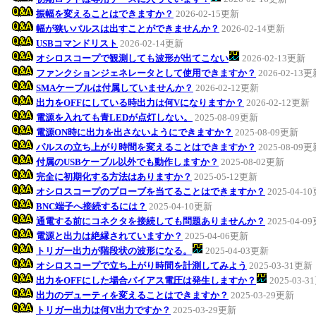
振幅を変えることはできますか？
2026-02-15更新
幅が狭いパルスは出すことができませんか？
2026-02-14更新
USBコマンドリスト
2026-02-14更新
オシロスコープで観測しても波形が出てこない
2026-02-13更新
ファンクションジェネレータとして使用できますか？
2026-02-13
SMAケーブルは付属していませんか？
2026-02-12更新
出力をOFFにしている時出力は何Vになりますか？
2026-02-12更新
電源を入れても青LEDが点灯しない。
2025-08-09更新
電源ON時に出力を出さないようにできますか？
2025-08-09更新
パルスの立ち上がり時間を変えることはできますか？
2025-08-09
付属のUSBケーブル以外でも動作しますか？
2025-08-02更新
完全に初期化する方法はありますか？
2025-05-12更新
オシロスコープのプローブを当てることはできますか？
2025-04-1
BNC端子へ接続するには？
2025-04-10更新
通電する前にコネクタを接続しても問題ありませんか？
2025-04-0
電源と出力は絶縁されていますか？
2025-04-06更新
トリガー出力が階段状の波形になる。
2025-04-03更新
オシロスコープで立ち上がり時間を計測してみよう
2025-03-31更新
出力をOFFにした場合バイアス電圧は発生しますか？
2025-03-
出力のデューティを変えることはできますか？
2025-03-29更新
トリガー出力は何V出力ですか？
2025-03-29更新