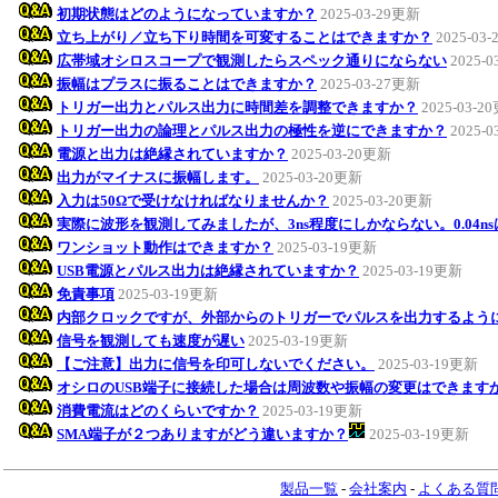
初期状態はどのようになっていますか？
2025-03-29更新
立ち上がり／立ち下り時間を可変することはできますか？
2025-03
広帯域オシロスコープで観測したらスペック通りにならない
2025-
振幅はプラスに振ることはできますか？
2025-03-27更新
トリガー出力とパルス出力に時間差を調整できますか？
2025-03-2
トリガー出力の論理とパルス出力の極性を逆にできますか？
2025-
電源と出力は絶縁されていますか？
2025-03-20更新
出力がマイナスに振幅します。
2025-03-20更新
入力は50Ωで受けなければなりませんか？
2025-03-20更新
実際に波形を観測してみましたが、3ns程度にしかならない。0.04n
ワンショット動作はできますか？
2025-03-19更新
USB電源とパルス出力は絶縁されていますか？
2025-03-19更新
免責事項
2025-03-19更新
内部クロックですが、外部からのトリガーでパルスを出力するよう
信号を観測しても速度が遅い
2025-03-19更新
【ご注意】出力に信号を印可しないでください。
2025-03-19更新
オシロのUSB端子に接続した場合は周波数や振幅の変更はできます
消費電流はどのくらいですか？
2025-03-19更新
SMA端子が２つありますがどう違いますか？
2025-03-19更新
製品一覧
-
会社案内
-
よくある質