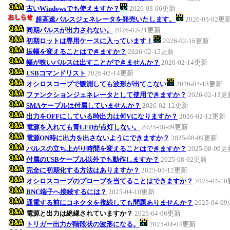
古いWindowsでも使えますか？
2026-03-06更新
超高速パルスジェネレータを発売いたします。
2026-03-02更
同期パルスが出力されない。
2026-02-21更新
初期ロットは専用ケースに入っています！
2026-02-16更新
振幅を変えることはできますか？
2026-02-15更新
幅が狭いパルスは出すことができませんか？
2026-02-14更新
USBコマンドリスト
2026-02-14更新
オシロスコープで観測しても波形が出てこない
2026-02-13更新
ファンクションジェネレータとして使用できますか？
2026-02-13
SMAケーブルは付属していませんか？
2026-02-12更新
出力をOFFにしている時出力は何Vになりますか？
2026-02-12更新
電源を入れても青LEDが点灯しない。
2025-08-09更新
電源ON時に出力を出さないようにできますか？
2025-08-09更新
パルスの立ち上がり時間を変えることはできますか？
2025-08-09
付属のUSBケーブル以外でも動作しますか？
2025-08-02更新
完全に初期化する方法はありますか？
2025-05-12更新
オシロスコープのプローブを当てることはできますか？
2025-04-1
BNC端子へ接続するには？
2025-04-10更新
通電する前にコネクタを接続しても問題ありませんか？
2025-04-0
電源と出力は絶縁されていますか？
2025-04-06更新
トリガー出力が階段状の波形になる。
2025-04-03更新