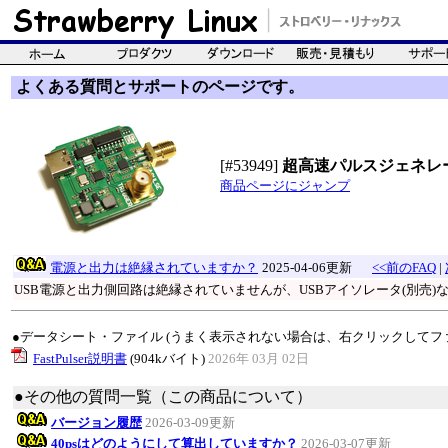
よくある質問とサポートのページです。
[#53949]
超高速パルスジェネレ
商品ページにジャンプ
電源と出力は絶縁されていますか？
2025-04-06更新
<<前のFAQ
|
USB電源と出力側回路は絶縁されていませんが、USBアイソレータ(別売
●データシート・ファイル (うまく表示されない場合は、右クリックしてフ
FastPulser説明書
(904kバイト)
2026年 03月 02日
●その他の質問一覧（この商品について）
バージョン履歴
2026-03-09更新
40psはどのようにして算出していますか？
2026-03-07更新