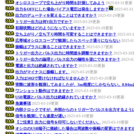
オシロスコープで立ち上がり時間を計測してみよう
2025-03-31更新
出力をOFFにした場合バイアス電圧は発生しますか？
2025-03-
出力のデューティを変えることはできますか？
2025-03-29更新
トリガー出力は何V出力ですか？
2025-03-29更新
初期状態はどのようになっていますか？
2025-03-29更新
立ち上がり／立ち下り時間を可変することはできますか？
2025-03
広帯域オシロスコープで観測したらスペック通りにならない
2025-
振幅はプラスに振ることはできますか？
2025-03-27更新
トリガー出力とパルス出力に時間差を調整できますか？
2025-03-2
トリガー出力の論理とパルス出力の極性を逆にできますか？
2025-
電源と出力は絶縁されていますか？
2025-03-20更新
出力がマイナスに振幅します。
2025-03-20更新
入力は50Ωで受けなければなりませんか？
2025-03-20更新
実際に波形を観測してみましたが、3ns程度にしかならない。0.04n
ワンショット動作はできますか？
2025-03-19更新
USB電源とパルス出力は絶縁されていますか？
2025-03-19更新
免責事項
2025-03-19更新
内部クロックですが、外部からのトリガーでパルスを出力するよう
信号を観測しても速度が遅い
2025-03-19更新
【ご注意】出力に信号を印可しないでください。
2025-03-19更新
オシロのUSB端子に接続した場合は周波数や振幅の変更はできます