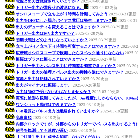
電源と出力は絶縁されていますか？
2025-04-06更新
トリガー出力が階段状の波形になる。
2025-04-03更新
オシロスコープで立ち上がり時間を計測してみよう
2025-03-31更新
出力をOFFにした場合バイアス電圧は発生しますか？
2025-03-
出力のデューティを変えることはできますか？
2025-03-29更新
トリガー出力は何V出力ですか？
2025-03-29更新
初期状態はどのようになっていますか？
2025-03-29更新
立ち上がり／立ち下り時間を可変することはできますか？
2025-03
広帯域オシロスコープで観測したらスペック通りにならない
2025-
振幅はプラスに振ることはできますか？
2025-03-27更新
トリガー出力とパルス出力に時間差を調整できますか？
2025-03-2
トリガー出力の論理とパルス出力の極性を逆にできますか？
2025-
電源と出力は絶縁されていますか？
2025-03-20更新
出力がマイナスに振幅します。
2025-03-20更新
入力は50Ωで受けなければなりませんか？
2025-03-20更新
実際に波形を観測してみましたが、3ns程度にしかならない。0.04n
ワンショット動作はできますか？
2025-03-19更新
USB電源とパルス出力は絶縁されていますか？
2025-03-19更新
免責事項
2025-03-19更新
内部クロックですが、外部からのトリガーでパルスを出力するよう
信号を観測しても速度が遅い
2025-03-19更新
【ご注意】出力に信号を印可しないでください。
2025-03-19更新