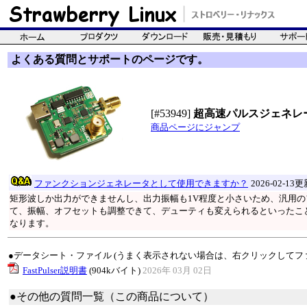
よくある質問とサポートのページです。
[#53949]
超高速パルスジェネレ
商品ページにジャンプ
ファンクションジェネレータとして使用できますか？
2026-02-13
矩形波しか出力ができませんし、出力振幅も1V程度と小さいため、汎用
て、振幅、オフセットも調整できて、デューティも変えられるといったこ
なります。
●データシート・ファイル (うまく表示されない場合は、右クリックしてフ
FastPulser説明書
(904kバイト)
2026年 03月 02日
●その他の質問一覧（この商品について）