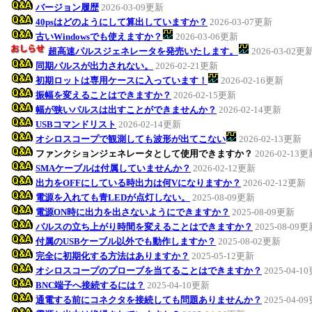
バージョン履歴
2026-03-09更新
40psはどのようにして算出していますか？
2026-03-07更新
古いWindowsでも使えますか？
2026-03-06更新
超高速パルスジェネレータを発売いたします。
2026-03-02更
同期パルスが出力されない。
2026-02-21更新
初期ロットは専用ケースに入っています！
2026-02-16更新
振幅を変えることはできますか？
2026-02-15更新
幅が狭いパルスは出すことができませんか？
2026-02-14更新
USBコマンドリスト
2026-02-14更新
オシロスコープで観測しても波形が出てこない
2026-02-13更新
ファンクションジェネレータとして使用できますか？
2026-02-13
SMAケーブルは付属していませんか？
2026-02-12更新
出力をOFFにしている時出力は何Vになりますか？
2026-02-12更新
電源を入れても青LEDが点灯しない。
2025-08-09更新
電源ON時に出力を出さないようにできますか？
2025-08-09更新
パルスの立ち上がり時間を変えることはできますか？
2025-08-09
付属のUSBケーブル以外でも動作しますか？
2025-08-02更新
完全に初期化する方法はありますか？
2025-05-12更新
オシロスコープのプローブを当てることはできますか？
2025-04-1
BNC端子へ接続するには？
2025-04-10更新
通電する前にコネクタを接続しても問題ありませんか？
2025-04-0