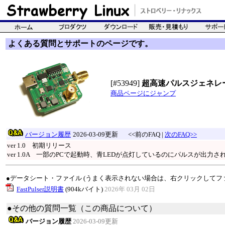
よくある質問とサポートのページです。
[#53949]
超高速パルスジェネレ
商品ページにジャンプ
バージョン履歴
2026-03-09更新
<<前のFAQ |
次のFAQ>>
ver 1.0 初期リリース
ver 1.0A 一部のPCで起動時、青LEDが点灯しているのにパルスが出力
●データシート・ファイル (うまく表示されない場合は、右クリックしてフ
FastPulser説明書
(904kバイト)
2026年 03月 02日
●その他の質問一覧（この商品について）
バージョン履歴
2026-03-09更新