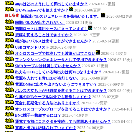
40psはどのようにして算出していますか？
2026-03-07更新
古いWindowsでも使えますか？
2026-03-06更新
超高速パルスジェネレータを発売いたします。
2026-03-02更
同期パルスが出力されない。
2026-02-21更新
初期ロットは専用ケースに入っています！
2026-02-16更新
振幅を変えることはできますか？
2026-02-15更新
幅が狭いパルスは出すことができませんか？
2026-02-14更新
USBコマンドリスト
2026-02-14更新
オシロスコープで観測しても波形が出てこない
2026-02-13更新
ファンクションジェネレータとして使用できますか？
2026-02-13
SMAケーブルは付属していませんか？
2026-02-12更新
出力をOFFにしている時出力は何Vになりますか？
2026-02-12更新
電源を入れても青LEDが点灯しない。
2025-08-09更新
電源ON時に出力を出さないようにできますか？
2025-08-09更新
パルスの立ち上がり時間を変えることはできますか？
2025-08-09
付属のUSBケーブル以外でも動作しますか？
2025-08-02更新
完全に初期化する方法はありますか？
2025-05-12更新
オシロスコープのプローブを当てることはできますか？
2025-04-1
BNC端子へ接続するには？
2025-04-10更新
通電する前にコネクタを接続しても問題ありませんか？
2025-04-0
電源と出力は絶縁されていますか？
2025-04-06更新