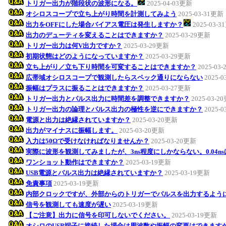
トリガー出力が階段状の波形になる。
2025-04-03更新
オシロスコープで立ち上がり時間を計測してみよう
2025-03-31更新
出力をOFFにした場合バイアス電圧は発生しますか？
2025-03-
出力のデューティを変えることはできますか？
2025-03-29更新
トリガー出力は何V出力ですか？
2025-03-29更新
初期状態はどのようになっていますか？
2025-03-29更新
立ち上がり／立ち下り時間を可変することはできますか？
2025-03
広帯域オシロスコープで観測したらスペック通りにならない
2025-
振幅はプラスに振ることはできますか？
2025-03-27更新
トリガー出力とパルス出力に時間差を調整できますか？
2025-03-2
トリガー出力の論理とパルス出力の極性を逆にできますか？
2025-
電源と出力は絶縁されていますか？
2025-03-20更新
出力がマイナスに振幅します。
2025-03-20更新
入力は50Ωで受けなければなりませんか？
2025-03-20更新
実際に波形を観測してみましたが、3ns程度にしかならない。0.04n
ワンショット動作はできますか？
2025-03-19更新
USB電源とパルス出力は絶縁されていますか？
2025-03-19更新
免責事項
2025-03-19更新
内部クロックですが、外部からのトリガーでパルスを出力するよう
信号を観測しても速度が遅い
2025-03-19更新
【ご注意】出力に信号を印可しないでください。
2025-03-19更新
オシロのUSB端子に接続した場合は周波数や振幅の変更はできます