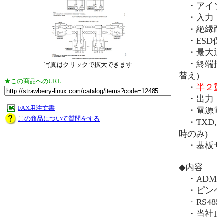
・アイソレ
・入力：RX
・絶縁耐圧
・ESD保
・最大通信
・終端抵抗
写真はクリックで拡大できます
替え)
★この商品へのURL
・
半２
・出力：
FAX用注文書
・電源電圧
この商品について質問をする
・TXD,
時のみ)
・基板サイ
◆内容
・ADM2
・ピンヘ
・RS4
・当社F