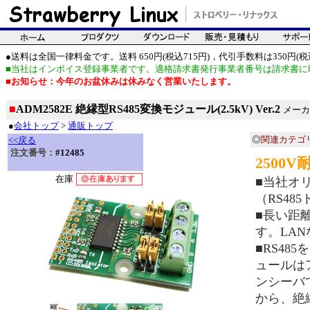
●送料は全国一律料金です。送料 650円(税込715円)，代引手数料は350円(税込
■当社はインボイス登録事業者です。適格請求書発行事業者番号は請求書に
■お知らせ：今年のお盆休みは休みなく営業いたします。
■
ADM2582E 絶縁型RS485変換モジュール(2.5kV) Ver.2
メーカ
●
会社トップ
>
通販トップ
◎
関連カテゴ
<<戻る
注文番号：
#12485
2500
在庫
■当社オリ
（RS4
■長い距離
す。LA
■RS4
ュールはア
ンシーバ
から、絶