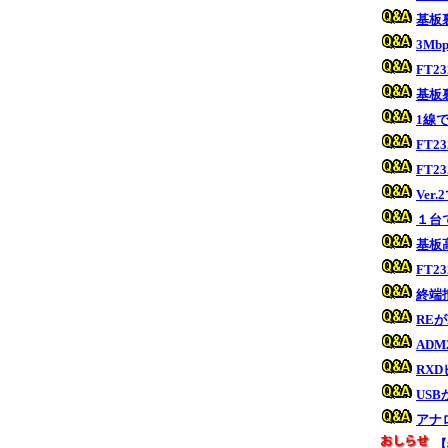
基板
3M
FT2
基板
1線
FT
FT
Ve
１台
基板
FT
終端
RE
ADM
RX
US
アナ
【