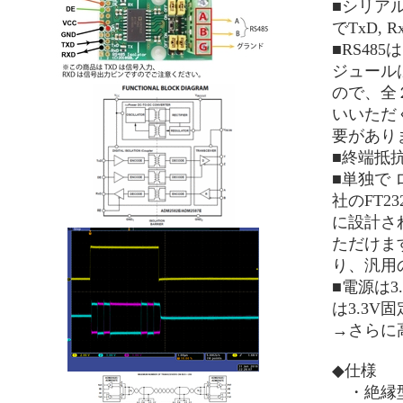
■シリアル
でTxD,
■RS4
ジュール
ので、全
いいただ
要があり
■終端抵
■単独で 
社のFT2
に設計さ
ただけま
り、汎用
■電源は
は3.3V固
→さらに高
◆仕様
・絶縁型R