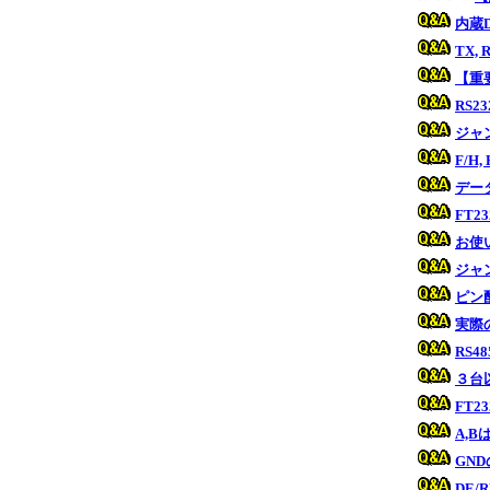
内蔵
TX,
【重
RS2
ジャ
F/H
デー
FT
お使
ジャ
ピン
実際
RS
３台
FT
A,
GN
DE