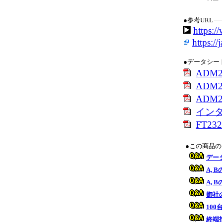
●参考URL
https:
https:/
●データシー
ADM
ADM25
ADM
イン
FT2
●この商品
デー
A,
A,
御社
10
終端