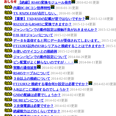
【絶縁】RS485変換モジュール発売
2016-02-01更新
内蔵DC-DCコン効率特性
2016-01-31更新
TX, RXのLEDが点灯しない。
2016-01-30更新
【重要】TXD,RXDの記載が逆ではないですか？
2015-12-18更新
RS232CからRS485に変換できますか？
2015-12-14更新
ジャンパピンでの動作設定は接触不良がおきませんか？
2015-12-0
F/H, H/Fジャンパについて
2015-12-08更新
データを送信すると同じデータが受信されてしまいます。
2015-12
FT232RX以外のUSBシリアルと接続することはできますか？
2015-
お使いのマイコンとの接続例
2015-12-05更新
ジャンパピンでの動作設定について
2014-04-26更新
ピン配置がよく解らないのですが・・・
2014-04-11更新
実際の通信波形
2014-02-03更新
RS485ケーブルについて
2014-02-03更新
３台以上の接続について
2014-02-03更新
FT232RXと接続する場合何か設定は必要ですか？
2014-02-03更
A,Bはどこに接続するのでしょうか？
2014-02-03更新
GNDの配線は必要でしょうか？
2014-02-03更新
DE/REピンについて
2014-02-03更新
２次側電源は必要ですか？
2014-02-03更新
絶縁能力はどのくらいですか？
2014-02-03更新