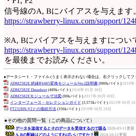
・P1, P2
信号線のA, Bにバイアスを与えます
https://strawberry-linux.com/support/12
※A, Bにバイアスを与えますにつ
https://strawberry-linux.com/support/12
を最後までお読みください。
●データシート・ファイル (うまく表示されない場合は、右クリックしてフ
ADM2582E 絶縁RS485変換モジュールVer.2説明書
(980kバイト)
2018年 
ADM2582E Datasheet
(489kバイト)
2016年 01月 30日
ADM2582Eモジュール寸法図
(90kバイト)
2017年 09月 08日
インターフェース・セレクションガイド
(3,573kバイト)
2023年 06月 1
FT232HX-V2との接続方法
(356kバイト)
2019年 08月 26日
●その他の質問一覧（この商品について）
データを送信するとそのデータを受信するので困る
2026-03-11更新
A, Bの配線はどのようにすればいいですか？
2024-10-11更新