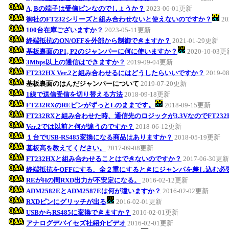
A, Bの端子は受信ピンなのでしょうか？
2023-06-01更新
御社のFT232シリーズと組み合わせないと使えないのですか？
20
100台在庫ございますか？
2023-05-11更新
終端抵抗のON/OFFを外部から制御できますか？
2021-01-29更新
基板裏面のP1, P2のジャンパーに何に使いますか？
2020-10-03
3Mbps以上の通信はできますか？
2019-09-04更新
FT232HX Ver.2と組み合わせるにはどうしたらいいですか？
2019-0
基板裏面のはんだジャンパーについて
2019-07-20更新
1線で送信受信を切り替える方法
2018-09-18更新
FT232RXのREピンがずっとLのままです。
2018-09-15更新
FT232RXと組み合わせた時、通信先のロジックが3.3VなのでFT23
Ver.2では以前と何が違うのですか？
2018-06-12更新
１台でUSB-RS485変換になる商品はありますか？
2018-05-19更新
基板高を教えてください。
2017-09-08更新
FT232HXと組み合わせることはできないのですか？
2017-06-30更新
終端抵抗をOFFにする、全２重にするときにジャンパを差し込む必
REがHの間RXD出力が不安定になる。
2016-02-12更新
ADM2582EとADM2587Eは何が違いますか？
2016-02-02更新
RXDピンにグリッチが出る
2016-02-01更新
USBからRS485に変換できますか？
2016-02-01更新
アナログデバイセズ社紹介ビデオ
2016-02-01更新