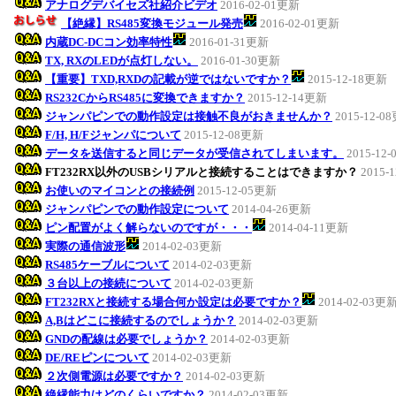
アナログデバイセズ社紹介ビデオ
2016-02-01更新
【絶縁】RS485変換モジュール発売
2016-02-01更新
内蔵DC-DCコン効率特性
2016-01-31更新
TX, RXのLEDが点灯しない。
2016-01-30更新
【重要】TXD,RXDの記載が逆ではないですか？
2015-12-18更新
RS232CからRS485に変換できますか？
2015-12-14更新
ジャンパピンでの動作設定は接触不良がおきませんか？
2015-12-0
F/H, H/Fジャンパについて
2015-12-08更新
データを送信すると同じデータが受信されてしまいます。
2015-12
FT232RX以外のUSBシリアルと接続することはできますか？
2015-
お使いのマイコンとの接続例
2015-12-05更新
ジャンパピンでの動作設定について
2014-04-26更新
ピン配置がよく解らないのですが・・・
2014-04-11更新
実際の通信波形
2014-02-03更新
RS485ケーブルについて
2014-02-03更新
３台以上の接続について
2014-02-03更新
FT232RXと接続する場合何か設定は必要ですか？
2014-02-03更
A,Bはどこに接続するのでしょうか？
2014-02-03更新
GNDの配線は必要でしょうか？
2014-02-03更新
DE/REピンについて
2014-02-03更新
２次側電源は必要ですか？
2014-02-03更新
絶縁能力はどのくらいですか？
2014-02-03更新