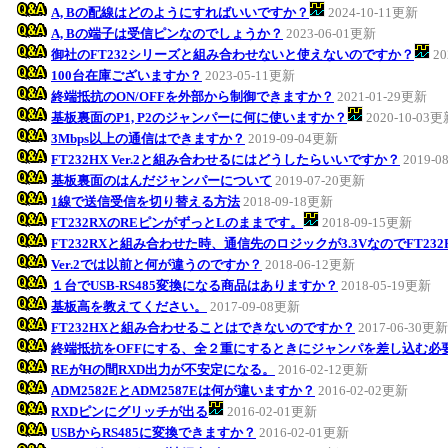
A, Bの配線はどのようにすればいいですか？
2024-10-11更新
A, Bの端子は受信ピンなのでしょうか？
2023-06-01更新
御社のFT232シリーズと組み合わせないと使えないのですか？
20
100台在庫ございますか？
2023-05-11更新
終端抵抗のON/OFFを外部から制御できますか？
2021-01-29更新
基板裏面のP1, P2のジャンパーに何に使いますか？
2020-10-03
3Mbps以上の通信はできますか？
2019-09-04更新
FT232HX Ver.2と組み合わせるにはどうしたらいいですか？
2019-0
基板裏面のはんだジャンパーについて
2019-07-20更新
1線で送信受信を切り替える方法
2018-09-18更新
FT232RXのREピンがずっとLのままです。
2018-09-15更新
FT232RXと組み合わせた時、通信先のロジックが3.3VなのでFT23
Ver.2では以前と何が違うのですか？
2018-06-12更新
１台でUSB-RS485変換になる商品はありますか？
2018-05-19更新
基板高を教えてください。
2017-09-08更新
FT232HXと組み合わせることはできないのですか？
2017-06-30更新
終端抵抗をOFFにする、全２重にするときにジャンパを差し込む必
REがHの間RXD出力が不安定になる。
2016-02-12更新
ADM2582EとADM2587Eは何が違いますか？
2016-02-02更新
RXDピンにグリッチが出る
2016-02-01更新
USBからRS485に変換できますか？
2016-02-01更新