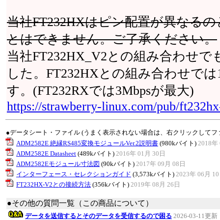
当社FT232HXはピン配置が異なるの
とはできません。ご了承ください。
当社FT232HX_V2との組み合わ
した。FT232HXとの組み合わせでは
す。(FT232RXでは3Mbpsが最大)
https://strawberry-linux.com/pub/ft232h
●データシート・ファイル (うまく表示されない場合は、右クリックしてフ
ADM2582E 絶縁RS485変換モジュールVer.2説明書
(980kバイト)
2018年 
ADM2582E Datasheet
(489kバイト)
2016年 01月 30日
ADM2582Eモジュール寸法図
(90kバイト)
2017年 09月 08日
インターフェース・セレクションガイド
(3,573kバイト)
2023年 06月 1
FT232HX-V2との接続方法
(356kバイト)
2019年 08月 26日
●その他の質問一覧（この商品について）
データを送信するとそのデータを受信するので困る
2026-03-11更新