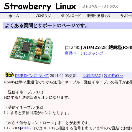
よくある質問とサポートのページです。
[#12485]
ADM2582E 絶縁型RS48
商品ページにジャンプ
DE/REピンについて
2014-02-03更新
<<前のFAQ
|
次のFAQ>>
RS485は半２重通信ですから送信イネーブル・受信イネーブルの端子が必
・送信イネーブル (DE)
Hにすると送信回路がオンになります。
・受信イネーブル (RE)
Lにすると受信回路がオンになります。
これらの信号をコントロールすることが必要です。
FT232RX[
#50025
]ではDE, REに相当する信号も出ていますので直結でお