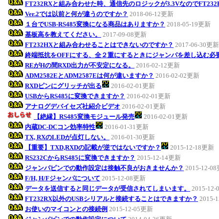
FT232RXと組み合わせた時、通信先のロジックが3.3VなのでFT23
Ver.2では以前と何が違うのですか？
2018-06-12更新
１台でUSB-RS485変換になる商品はありますか？
2018-05-19更新
基板高を教えてください。
2017-09-08更新
FT232HXと組み合わせることはできないのですか？
2017-06-30更新
終端抵抗をOFFにする、全２重にするときにジャンパを差し込む必
REがHの間RXD出力が不安定になる。
2016-02-12更新
ADM2582EとADM2587Eは何が違いますか？
2016-02-02更新
RXDピンにグリッチが出る
2016-02-01更新
USBからRS485に変換できますか？
2016-02-01更新
アナログデバイセズ社紹介ビデオ
2016-02-01更新
【絶縁】RS485変換モジュール発売
2016-02-01更新
内蔵DC-DCコン効率特性
2016-01-31更新
TX, RXのLEDが点灯しない。
2016-01-30更新
【重要】TXD,RXDの記載が逆ではないですか？
2015-12-18更新
RS232CからRS485に変換できますか？
2015-12-14更新
ジャンパピンでの動作設定は接触不良がおきませんか？
2015-12-0
F/H, H/Fジャンパについて
2015-12-08更新
データを送信すると同じデータが受信されてしまいます。
2015-12
FT232RX以外のUSBシリアルと接続することはできますか？
2015-
お使いのマイコンとの接続例
2015-12-05更新