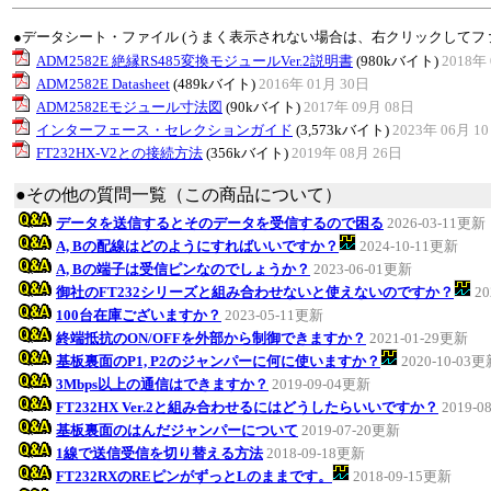
●データシート・ファイル (うまく表示されない場合は、右クリックしてフ
ADM2582E 絶縁RS485変換モジュールVer.2説明書
(980kバイト)
2018年 
ADM2582E Datasheet
(489kバイト)
2016年 01月 30日
ADM2582Eモジュール寸法図
(90kバイト)
2017年 09月 08日
インターフェース・セレクションガイド
(3,573kバイト)
2023年 06月 1
FT232HX-V2との接続方法
(356kバイト)
2019年 08月 26日
●その他の質問一覧（この商品について）
データを送信するとそのデータを受信するので困る
2026-03-11更新
A, Bの配線はどのようにすればいいですか？
2024-10-11更新
A, Bの端子は受信ピンなのでしょうか？
2023-06-01更新
御社のFT232シリーズと組み合わせないと使えないのですか？
20
100台在庫ございますか？
2023-05-11更新
終端抵抗のON/OFFを外部から制御できますか？
2021-01-29更新
基板裏面のP1, P2のジャンパーに何に使いますか？
2020-10-03
3Mbps以上の通信はできますか？
2019-09-04更新
FT232HX Ver.2と組み合わせるにはどうしたらいいですか？
2019-0
基板裏面のはんだジャンパーについて
2019-07-20更新
1線で送信受信を切り替える方法
2018-09-18更新
FT232RXのREピンがずっとLのままです。
2018-09-15更新