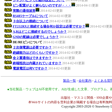
ジャンパピンでの動作設定について
2014-04-26更新
ピン配置がよく解らないのですが・・・
2014-04-11更新
実際の通信波形
2014-02-03更新
RS485ケーブルについて
2014-02-03更新
３台以上の接続について
2014-02-03更新
FT232RXと接続する場合何か設定は必要ですか？
2014-02-03更
A,Bはどこに接続するのでしょうか？
2014-02-03更新
GNDの配線は必要でしょうか？
2014-02-03更新
DE/REピンについて
2014-02-03更新
２次側電源は必要ですか？
2014-02-03更新
絶縁能力はどのくらいですか？
2014-02-03更新
全２重通信はできますか？
2014-02-03更新
終端抵抗は内蔵されていますか？
2014-02-03更新
電源電圧は何Vですか？
2014-02-03更新
製品一覧
-
会社案内
-
よくある質
●当社製品・ウェブはAI不使用です。AIが生成した文章、プログラム
出版社・マスコミ関係・SNS企業や
本Webサイトの内容を営利企業が掲載する場合は有料無料
Copyright 2003-2026
© Strawberry L