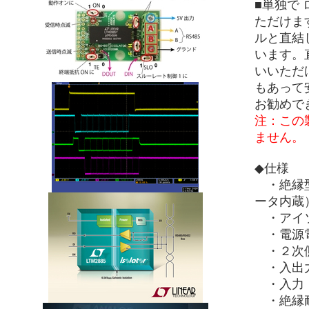
■単独で 
ただけます
ルと直結
います。直
いいただ
もあって
お勧めで
注：この
ません。
◆仕様
・絶縁型R
ータ内蔵
・アイソレ
・電源電圧
・２次側
・入出力
・入力：RX
・絶縁耐圧