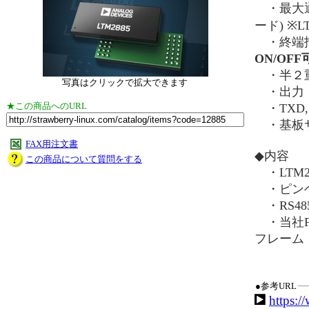
・最大通信レ
ード) ※
・終端抵抗
ON/OFF
・半２重
写真はクリックで拡大できます
・出力：
★この商品へのURL
・TXD, 
・基板サイ
FAX用注文書
◆内容
この商品について質問をする
・LTM2
・ピンヘ
・RS4
・当社FT
フレーム
●参考URL
https:/