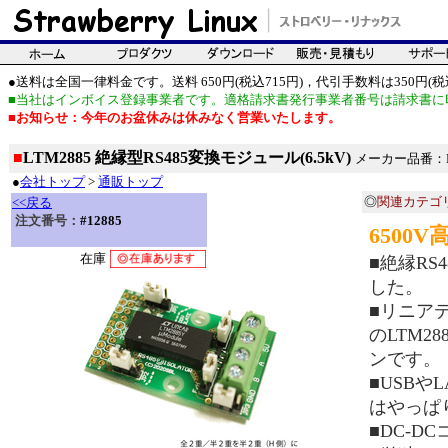
●送料は全国一律料金です。送料 650円(税込715円)，代引手数料は350円(税込
■当社はインボイス登録事業者です。適格請求書発行事業者番号は請求書に
■お知らせ：今年のお盆休みは休みなく営業いたします。
■
LTM2885 絶縁型RS485変換モジュール(6.5kV)
メーカー品番：L
●
会社トップ
>
通販トップ
◎
関連カテゴ
<<戻る
注文番号：
#12885
6500
在庫
■絶縁R
した。
■リニア
のLTM2
ンです。
■USB
はやっぱ
■DC-