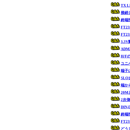
TX
接続
終端
FT
FT
3.
AD
H/
ユニ
端子
SL
端か
20M
2次
DI
終端
FT
どう