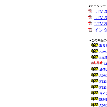
●データシー
LTM
LTM
LTM28
イン
●この商品
取り
AD
ES
L
通信
AD
FT
FT
マイ
説明
AD