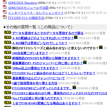
ADM2582E Datasheet
(489kバイト)
2016年 01月 30日
ADM2582Eモジュール寸法図
(90kバイト)
2017年 09月 08日
インターフェース・セレクションガイド
(3,573kバイト)
2023年 06月 1
FT232HX-V2との接続方法
(356kバイト)
2019年 08月 26日
●その他の質問一覧（この商品について）
データを送信するとそのデータを受信するので困る
2026-03-11更新
A, Bの配線はどのようにすればいいですか？
2024-10-11更新
A, Bの端子は受信ピンなのでしょうか？
2023-06-01更新
御社のFT232シリーズと組み合わせないと使えないのですか？
20
100台在庫ございますか？
2023-05-11更新
終端抵抗のON/OFFを外部から制御できますか？
2021-01-29更新
基板裏面のP1, P2のジャンパーに何に使いますか？
2020-10-03
3Mbps以上の通信はできますか？
2019-09-04更新
FT232HX Ver.2と組み合わせるにはどうしたらいいですか？
2019-0
基板裏面のはんだジャンパーについて
2019-07-20更新
1線で送信受信を切り替える方法
2018-09-18更新
FT232RXのREピンがずっとLのままです。
2018-09-15更新
FT232RXと組み合わせた時、通信先のロジックが3.3VなのでFT23
Ver.2では以前と何が違うのですか？
2018-06-12更新
１台でUSB-RS485変換になる商品はありますか？
2018-05-19更新