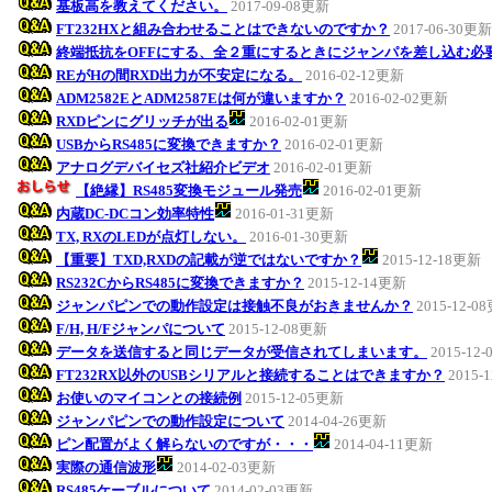
基板高を教えてください。
2017-09-08更新
FT232HXと組み合わせることはできないのですか？
2017-06-30更新
終端抵抗をOFFにする、全２重にするときにジャンパを差し込む必
REがHの間RXD出力が不安定になる。
2016-02-12更新
ADM2582EとADM2587Eは何が違いますか？
2016-02-02更新
RXDピンにグリッチが出る
2016-02-01更新
USBからRS485に変換できますか？
2016-02-01更新
アナログデバイセズ社紹介ビデオ
2016-02-01更新
【絶縁】RS485変換モジュール発売
2016-02-01更新
内蔵DC-DCコン効率特性
2016-01-31更新
TX, RXのLEDが点灯しない。
2016-01-30更新
【重要】TXD,RXDの記載が逆ではないですか？
2015-12-18更新
RS232CからRS485に変換できますか？
2015-12-14更新
ジャンパピンでの動作設定は接触不良がおきませんか？
2015-12-0
F/H, H/Fジャンパについて
2015-12-08更新
データを送信すると同じデータが受信されてしまいます。
2015-12
FT232RX以外のUSBシリアルと接続することはできますか？
2015-
お使いのマイコンとの接続例
2015-12-05更新
ジャンパピンでの動作設定について
2014-04-26更新
ピン配置がよく解らないのですが・・・
2014-04-11更新
実際の通信波形
2014-02-03更新
RS485ケーブルについて
2014-02-03更新