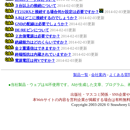
３台以上の接続について
2014-02-03更新
FT232RXと接続する場合何か設定は必要ですか？
2014-02-03更
A,Bはどこに接続するのでしょうか？
2014-02-03更新
GNDの配線は必要でしょうか？
2014-02-03更新
DE/REピンについて
2014-02-03更新
２次側電源は必要ですか？
2014-02-03更新
絶縁能力はどのくらいですか？
2014-02-03更新
全２重通信はできますか？
2014-02-03更新
終端抵抗は内蔵されていますか？
2014-02-03更新
電源電圧は何Vですか？
2014-02-03更新
製品一覧
-
会社案内
-
よくある質
●当社製品・ウェブはAI不使用です。AIが生成した文章、プログラム
出版社・マスコミ関係・SNS企業や
本Webサイトの内容を営利企業が掲載する場合は有料無料
Copyright 2003-2026
© Strawberry L