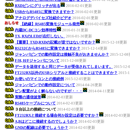
RXDピンにグリッチが出る
2016-02-01更新
USBからRS485に変換できますか？
2016-02-01更新
アナログデバイセズ社紹介ビデオ
2016-02-01更新
【絶縁】RS485変換モジュール発売
2016-02-01更新
内蔵DC-DCコン効率特性
2016-01-31更新
TX, RXのLEDが点灯しない。
2016-01-30更新
【重要】TXD,RXDの記載が逆ではないですか？
2015-12-18更新
RS232CからRS485に変換できますか？
2015-12-14更新
ジャンパピンでの動作設定は接触不良がおきませんか？
2015-12-0
F/H, H/Fジャンパについて
2015-12-08更新
データを送信すると同じデータが受信されてしまいます。
2015-12
FT232RX以外のUSBシリアルと接続することはできますか？
2015-
お使いのマイコンとの接続例
2015-12-05更新
ジャンパピンでの動作設定について
2014-04-26更新
ピン配置がよく解らないのですが・・・
2014-04-11更新
実際の通信波形
2014-02-03更新
RS485ケーブルについて
2014-02-03更新
３台以上の接続について
2014-02-03更新
FT232RXと接続する場合何か設定は必要ですか？
2014-02-03更
A,Bはどこに接続するのでしょうか？
2014-02-03更新
GNDの配線は必要でしょうか？
2014-02-03更新