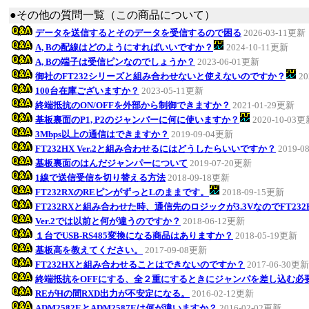
●その他の質問一覧（この商品について）
データを送信するとそのデータを受信するので困る
2026-03-11更新
A, Bの配線はどのようにすればいいですか？
2024-10-11更新
A, Bの端子は受信ピンなのでしょうか？
2023-06-01更新
御社のFT232シリーズと組み合わせないと使えないのですか？
20
100台在庫ございますか？
2023-05-11更新
終端抵抗のON/OFFを外部から制御できますか？
2021-01-29更新
基板裏面のP1, P2のジャンパーに何に使いますか？
2020-10-03
3Mbps以上の通信はできますか？
2019-09-04更新
FT232HX Ver.2と組み合わせるにはどうしたらいいですか？
2019-0
基板裏面のはんだジャンパーについて
2019-07-20更新
1線で送信受信を切り替える方法
2018-09-18更新
FT232RXのREピンがずっとLのままです。
2018-09-15更新
FT232RXと組み合わせた時、通信先のロジックが3.3VなのでFT23
Ver.2では以前と何が違うのですか？
2018-06-12更新
１台でUSB-RS485変換になる商品はありますか？
2018-05-19更新
基板高を教えてください。
2017-09-08更新
FT232HXと組み合わせることはできないのですか？
2017-06-30更新
終端抵抗をOFFにする、全２重にするときにジャンパを差し込む必
REがHの間RXD出力が不安定になる。
2016-02-12更新
ADM2582EとADM2587Eは何が違いますか？
2016-02-02更新