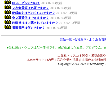
DE/REピンについて
2014-02-03更新
２次側電源は必要ですか？
2014-02-03更新
絶縁能力はどのくらいですか？
2014-02-03更新
全２重通信はできますか？
2014-02-03更新
終端抵抗は内蔵されていますか？
2014-02-03更新
電源電圧は何Vですか？
2014-02-03更新
製品一覧
-
会社案内
-
よくある質
●当社製品・ウェブはAI不使用です。AIが生成した文章、プログラム
出版社・マスコミ関係・SNS企業や
本Webサイトの内容を営利企業が掲載する場合は有料無料
Copyright 2003-2026
© Strawberry L