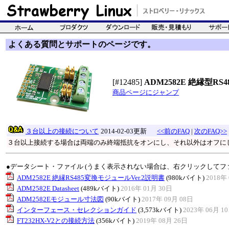
よくある質問とサポートのページです。
[#12485]
ADM2582E 絶縁型RS48
商品ページにジャンプ
３台以上の接続について
2014-02-03更新
<<前のFAQ
|
次のFAQ>>
３台以上接続する場合は両端のみ終端抵抗をオンにし、それ以外はオフに
●データシート・ファイル (うまく表示されない場合は、右クリックしてフ
ADM2582E 絶縁RS485変換モジュールVer.2説明書
(980kバイト)
2018年 
ADM2582E Datasheet
(489kバイト)
2016年 01月 30日
ADM2582Eモジュール寸法図
(90kバイト)
2017年 09月 08日
インターフェース・セレクションガイド
(3,573kバイト)
2023年 06月 1
FT232HX-V2との接続方法
(356kバイト)
2019年 08月 26日