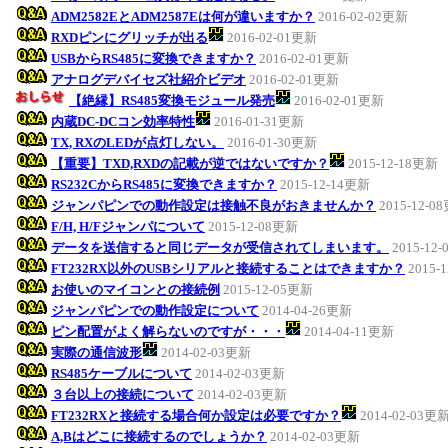
ADM2582EとADM2587Eは何が違いますか？
2016-02-02更新
RXDピンにグリッチが出る
2016-02-01更新
USBからRS485に変換できますか？
2016-02-01更新
アナログデバイセズ社紹介ビデオ
2016-02-01更新
【絶縁】RS485変換モジュール発売
2016-02-01更新
内蔵DC-DCコン効率特性
2016-01-31更新
TX, RXのLEDが点灯しない。
2016-01-30更新
【重要】TXD,RXDの記載が逆ではないですか？
2015-12-18更新
RS232CからRS485に変換できますか？
2015-12-14更新
ジャンパピンでの動作設定は接触不良がおきませんか？
2015-12-0
F/H, H/Fジャンパについて
2015-12-08更新
データを送信すると同じデータが受信されてしまいます。
2015-12
FT232RX以外のUSBシリアルと接続することはできますか？
2015-
お使いのマイコンとの接続例
2015-12-05更新
ジャンパピンでの動作設定について
2014-04-26更新
ピン配置がよく解らないのですが・・・
2014-04-11更新
実際の通信波形
2014-02-03更新
RS485ケーブルについて
2014-02-03更新
３台以上の接続について
2014-02-03更新
FT232RXと接続する場合何か設定は必要ですか？
2014-02-03更
A,Bはどこに接続するのでしょうか？
2014-02-03更新