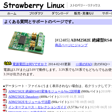
よくある質問とサポートのページです。
[#12485]
ADM2582E 絶縁型RS48
商品ページにジャンプ
電源電圧は何Vですか？
2014-02-03更新
<<前のFAQ
| 次のFAQ>>
電源は3.3Vまたは5.0Vで動作します。3.3V系でも5V系でもどちらで
3.3Vが出力されます。
●データシート・ファイル (うまく表示されない場合は、右クリックしてフ
ADM2582E 絶縁RS485変換モジュールVer.2説明書
(980kバイト)
2018年 
ADM2582E Datasheet
(489kバイト)
2016年 01月 30日
ADM2582Eモジュール寸法図
(90kバイト)
2017年 09月 08日
インターフェース・セレクションガイド
(3,573kバイト)
2023年 06月 1