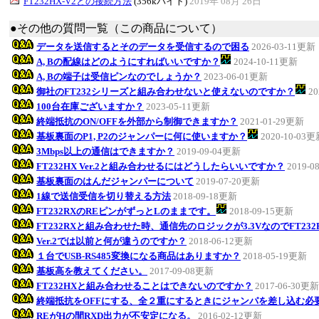
FT232HX-V2との接続方法
(356kバイト)
2019年 08月 26日
●その他の質問一覧（この商品について）
データを送信するとそのデータを受信するので困る
2026-03-11更新
A, Bの配線はどのようにすればいいですか？
2024-10-11更新
A, Bの端子は受信ピンなのでしょうか？
2023-06-01更新
御社のFT232シリーズと組み合わせないと使えないのですか？
20
100台在庫ございますか？
2023-05-11更新
終端抵抗のON/OFFを外部から制御できますか？
2021-01-29更新
基板裏面のP1, P2のジャンパーに何に使いますか？
2020-10-03
3Mbps以上の通信はできますか？
2019-09-04更新
FT232HX Ver.2と組み合わせるにはどうしたらいいですか？
2019-0
基板裏面のはんだジャンパーについて
2019-07-20更新
1線で送信受信を切り替える方法
2018-09-18更新
FT232RXのREピンがずっとLのままです。
2018-09-15更新
FT232RXと組み合わせた時、通信先のロジックが3.3VなのでFT23
Ver.2では以前と何が違うのですか？
2018-06-12更新
１台でUSB-RS485変換になる商品はありますか？
2018-05-19更新
基板高を教えてください。
2017-09-08更新
FT232HXと組み合わせることはできないのですか？
2017-06-30更新
終端抵抗をOFFにする、全２重にするときにジャンパを差し込む必
REがHの間RXD出力が不安定になる。
2016-02-12更新