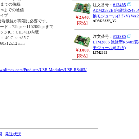
台までの接続
注文番号：
#
12485
0mまでの通信
ADM2582E 絶縁型RS48
イプ
換モジュール(2.5kV) Ver.2
￥2,640.
終端抵抗が両端に必要です。
ADM2582E_V2
[税込]
：75bps～115200bpsまで
ジIC：CH341D内蔵
注文番号：
#
12885
0 C ～ +85 C
LTM2885 絶縁型RS485
x12x12 mm
モジュール(6.5kV)
￥3,080.
LTM2885
[税込]
ww.olimex.com/Products/USB-Modules/USB-RS485/
問
-
発送状況