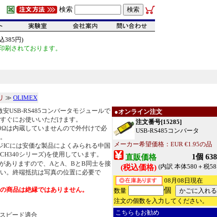
検索
385円)
印刷されております。
リ
≫
OLIMEX
の激安USB-RS485コンバータモジュールで
●オンライン注文
すぐにお使いいただけます。
注文番号[15285]
20Ωは内蔵していませんので外付けで必
USB-RS485コンバータ
。
メーカー希望価格：EUR €1.95の品
ッジICには安価な製品によくみられる中国
D(CH340シリーズ)を使用しています。
1個 63
直販価格
がありますので、AとA、BとB同士を接
(内訳 本体580＋税58
(税込価格)
い。終端抵抗は写真の位置に必要で
08月08日現在
の商品は絶縁ではありません。
個
数量
注文の個数を入力してください。
こちらもお勧め
スピード適合