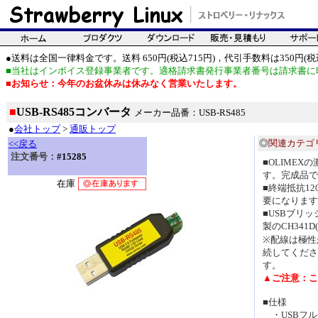
●送料は全国一律料金です。送料 650円(税込715円)，代引手数料は350円(税込
■当社はインボイス登録事業者です。適格請求書発行事業者番号は請求書に
■お知らせ：今年のお盆休みは休みなく営業いたします。
■
USB-RS485コンバータ
メーカー品番：USB-RS485
●
会社トップ
>
通販トップ
◎
関連カテゴ
<<戻る
注文番号：
#15285
■OLIMEX
す。完成品で
在庫
■終端抵抗1
要になります
■USBブリ
製のCH341
※配線は極性
続してくださ
す。
▲ご注意：こ
■仕様
・USBフル