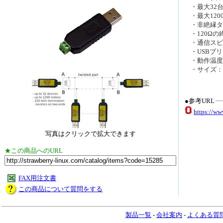
・最大32
・最大120
・非絶縁タ
・120Ωの
・通信スピード
・USBブリッ
・動作温度：-4
・サイズ：60
●参考URL
https://w
写真はクリックで拡大できます
★この商品へのURL
FAX用注文書
この商品について質問をする
製品一覧
-
会社案内
-
よくある質