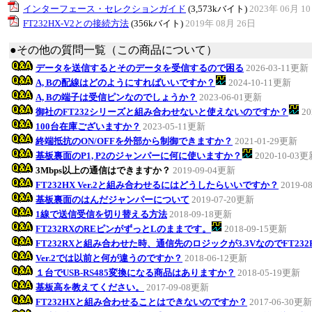
インターフェース・セレクションガイド
(3,573kバイト)
2023年 06月 1
FT232HX-V2との接続方法
(356kバイト)
2019年 08月 26日
●その他の質問一覧（この商品について）
データを送信するとそのデータを受信するので困る
2026-03-11更新
A, Bの配線はどのようにすればいいですか？
2024-10-11更新
A, Bの端子は受信ピンなのでしょうか？
2023-06-01更新
御社のFT232シリーズと組み合わせないと使えないのですか？
20
100台在庫ございますか？
2023-05-11更新
終端抵抗のON/OFFを外部から制御できますか？
2021-01-29更新
基板裏面のP1, P2のジャンパーに何に使いますか？
2020-10-03
3Mbps以上の通信はできますか？
2019-09-04更新
FT232HX Ver.2と組み合わせるにはどうしたらいいですか？
2019-0
基板裏面のはんだジャンパーについて
2019-07-20更新
1線で送信受信を切り替える方法
2018-09-18更新
FT232RXのREピンがずっとLのままです。
2018-09-15更新
FT232RXと組み合わせた時、通信先のロジックが3.3VなのでFT23
Ver.2では以前と何が違うのですか？
2018-06-12更新
１台でUSB-RS485変換になる商品はありますか？
2018-05-19更新
基板高を教えてください。
2017-09-08更新
FT232HXと組み合わせることはできないのですか？
2017-06-30更新