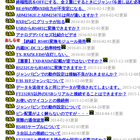
終端抵抗をOFFにする、全２重にするときにジャンパを差し込む必
REがHの間RXD出力が不安定になる。
2016-02-12更新
ADM2582EとADM2587Eは何が違いますか？
2016-02-02更新
RXDピンにグリッチが出る
2016-02-01更新
USBからRS485に変換できますか？
2016-02-01更新
アナログデバイセズ社紹介ビデオ
2016-02-01更新
【絶縁】RS485変換モジュール発売
2016-02-01更新
内蔵DC-DCコン効率特性
2016-01-31更新
TX, RXのLEDが点灯しない。
2016-01-30更新
【重要】TXD,RXDの記載が逆ではないですか？
2015-12-18更新
RS232CからRS485に変換できますか？
2015-12-14更新
ジャンパピンでの動作設定は接触不良がおきませんか？
2015-12-0
F/H, H/Fジャンパについて
2015-12-08更新
データを送信すると同じデータが受信されてしまいます。
2015-12
FT232RX以外のUSBシリアルと接続することはできますか？
2015-
お使いのマイコンとの接続例
2015-12-05更新
ジャンパピンでの動作設定について
2014-04-26更新
ピン配置がよく解らないのですが・・・
2014-04-11更新
実際の通信波形
2014-02-03更新
RS485ケーブルについて
2014-02-03更新
３台以上の接続について
2014-02-03更新
FT232RXと接続する場合何か設定は必要ですか？
2014-02-03更