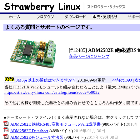
よくある質問とサポートのページです。
[#12485]
ADM2582E 絶縁型RS48
商品ページにジャンプ
3Mbps以上の通信はできますか？
2019-09-04更新
<<前のFAQ
|
次
当社FT232HX Ver.2モジュールと組み合わせることにより最大12Mbp
https://strawberry-linux.com/catalog/items?code=50032
その他お客様が開発した基板との組み合わせでももちろん動作が可能です。AD
●データシート・ファイル (うまく表示されない場合は、右クリックしてフ
ADM2582E 絶縁RS485変換モジュールVer.2説明書
(980kバイト)
2018年 
ADM2582E Datasheet
(489kバイト)
2016年 01月 30日
ADM2582Eモジュール寸法図
(90kバイト)
2017年 09月 08日