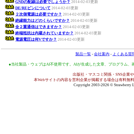
GNDの配線は必要でしょうか？
2014-02-03更新
DE/REピンについて
2014-02-03更新
２次側電源は必要ですか？
2014-02-03更新
絶縁能力はどのくらいですか？
2014-02-03更新
全２重通信はできますか？
2014-02-03更新
終端抵抗は内蔵されていますか？
2014-02-03更新
電源電圧は何Vですか？
2014-02-03更新
製品一覧
-
会社案内
-
よくある質
●当社製品・ウェブはAI不使用です。AIが生成した文章、プログラム
出版社・マスコミ関係・SNS企業や
本Webサイトの内容を営利企業が掲載する場合は有料無料
Copyright 2003-2026
© Strawberry L