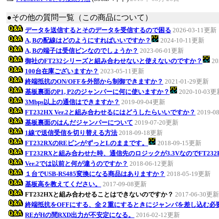
●その他の質問一覧（この商品について）
データを送信するとそのデータを受信するので困る
2026-03-11更新
A, Bの配線はどのようにすればいいですか？
2024-10-11更新
A, Bの端子は受信ピンなのでしょうか？
2023-06-01更新
御社のFT232シリーズと組み合わせないと使えないのですか？
20
100台在庫ございますか？
2023-05-11更新
終端抵抗のON/OFFを外部から制御できますか？
2021-01-29更新
基板裏面のP1, P2のジャンパーに何に使いますか？
2020-10-03
3Mbps以上の通信はできますか？
2019-09-04更新
FT232HX Ver.2と組み合わせるにはどうしたらいいですか？
2019-0
基板裏面のはんだジャンパーについて
2019-07-20更新
1線で送信受信を切り替える方法
2018-09-18更新
FT232RXのREピンがずっとLのままです。
2018-09-15更新
FT232RXと組み合わせた時、通信先のロジックが3.3VなのでFT23
Ver.2では以前と何が違うのですか？
2018-06-12更新
１台でUSB-RS485変換になる商品はありますか？
2018-05-19更新
基板高を教えてください。
2017-09-08更新
FT232HXと組み合わせることはできないのですか？
2017-06-30更新
終端抵抗をOFFにする、全２重にするときにジャンパを差し込む必
REがHの間RXD出力が不安定になる。
2016-02-12更新