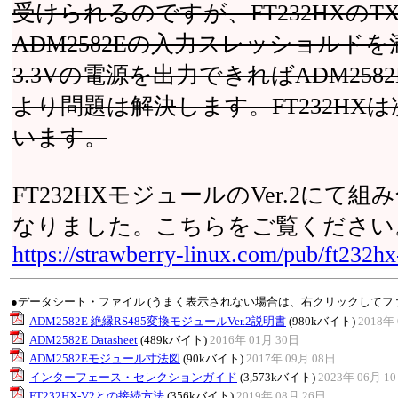
受けられるのですが、FT232HXのTX
ADM2582Eの入力スレッショルドを
3.3Vの電源を出力できればADM258
より問題は解決します。FT232H
います。
FT232HXモジュールのVer.2に
なりました。こちらをご覧ください
https://strawberry-linux.com/pub/ft232h
●データシート・ファイル (うまく表示されない場合は、右クリックしてフ
ADM2582E 絶縁RS485変換モジュールVer.2説明書
(980kバイト)
2018年 
ADM2582E Datasheet
(489kバイト)
2016年 01月 30日
ADM2582Eモジュール寸法図
(90kバイト)
2017年 09月 08日
インターフェース・セレクションガイド
(3,573kバイト)
2023年 06月 1
FT232HX-V2との接続方法
(356kバイト)
2019年 08月 26日