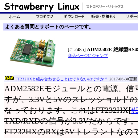
よくある質問とサポートのページです。
[#12485]
ADM2582E 絶縁型RS48
商品ページにジャンプ
FT232HXと組み合わせることはできないのですか？
2017-06-30更新
ADM2582Eモジュールとの電源、
すが、3.3Vと5Vのスレッショル
なっております。これはFT232HX[
#
TXD/RXDの信号が3.3Vだからです
FT232HXのRXは5Vトレラントなの