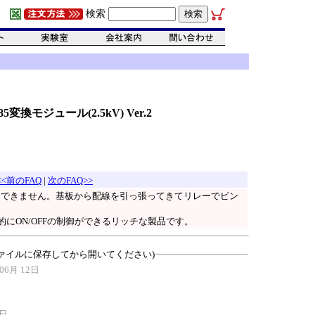
検索
5変換モジュール(2.5kV) Ver.2
<<前のFAQ
|
次のFAQ>>
御はできません。基板から配線を引っ張ってきてリレーでピン
にON/OFFの制御ができるリッチな製品です。
ァイルに保存してから開いてください)
06月 12日
0日