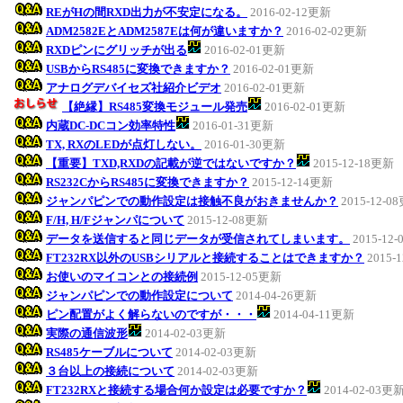
REがHの間RXD出力が不安定になる。
2016-02-12更新
ADM2582EとADM2587Eは何が違いますか？
2016-02-02更新
RXDピンにグリッチが出る
2016-02-01更新
USBからRS485に変換できますか？
2016-02-01更新
アナログデバイセズ社紹介ビデオ
2016-02-01更新
【絶縁】RS485変換モジュール発売
2016-02-01更新
内蔵DC-DCコン効率特性
2016-01-31更新
TX, RXのLEDが点灯しない。
2016-01-30更新
【重要】TXD,RXDの記載が逆ではないですか？
2015-12-18更新
RS232CからRS485に変換できますか？
2015-12-14更新
ジャンパピンでの動作設定は接触不良がおきませんか？
2015-12-0
F/H, H/Fジャンパについて
2015-12-08更新
データを送信すると同じデータが受信されてしまいます。
2015-12
FT232RX以外のUSBシリアルと接続することはできますか？
2015-
お使いのマイコンとの接続例
2015-12-05更新
ジャンパピンでの動作設定について
2014-04-26更新
ピン配置がよく解らないのですが・・・
2014-04-11更新
実際の通信波形
2014-02-03更新
RS485ケーブルについて
2014-02-03更新
３台以上の接続について
2014-02-03更新
FT232RXと接続する場合何か設定は必要ですか？
2014-02-03更