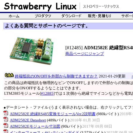
よくある質問とサポートのページです。
[#12485]
ADM2582E 絶縁型RS48
商品ページにジャンプ
終端抵抗のON/OFFを外部から制御できますか？
2021-01-29更新
この商品は終端抵抗を物理的なピンでON/OFFしますので外部からの制
の部分をON/OFFするようなことはできます。
LTM2885モジュール[
#12885
]では１次側から絶縁でマイコンなどから電気的
●データシート・ファイル (うまく表示されない場合は、右クリックしてフ
ADM2582E 絶縁RS485変換モジュールVer.2説明書
(980kバイト)
2018年 
ADM2582E Datasheet
(489kバイト)
2016年 01月 30日
ADM2582Eモジュール寸法図
(90kバイト)
2017年 09月 08日
インターフェース・セレクションガイド
(3,573kバイト)
2023年 06月 1