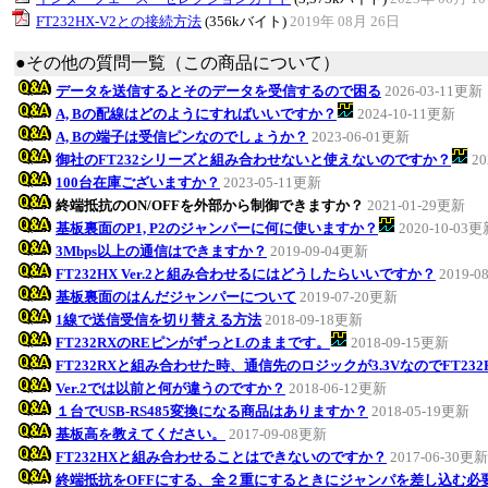
FT232HX-V2との接続方法
(356kバイト)
2019年 08月 26日
●その他の質問一覧（この商品について）
データを送信するとそのデータを受信するので困る
2026-03-11更新
A, Bの配線はどのようにすればいいですか？
2024-10-11更新
A, Bの端子は受信ピンなのでしょうか？
2023-06-01更新
御社のFT232シリーズと組み合わせないと使えないのですか？
20
100台在庫ございますか？
2023-05-11更新
終端抵抗のON/OFFを外部から制御できますか？
2021-01-29更新
基板裏面のP1, P2のジャンパーに何に使いますか？
2020-10-03
3Mbps以上の通信はできますか？
2019-09-04更新
FT232HX Ver.2と組み合わせるにはどうしたらいいですか？
2019-0
基板裏面のはんだジャンパーについて
2019-07-20更新
1線で送信受信を切り替える方法
2018-09-18更新
FT232RXのREピンがずっとLのままです。
2018-09-15更新
FT232RXと組み合わせた時、通信先のロジックが3.3VなのでFT23
Ver.2では以前と何が違うのですか？
2018-06-12更新
１台でUSB-RS485変換になる商品はありますか？
2018-05-19更新
基板高を教えてください。
2017-09-08更新
FT232HXと組み合わせることはできないのですか？
2017-06-30更新
終端抵抗をOFFにする、全２重にするときにジャンパを差し込む必