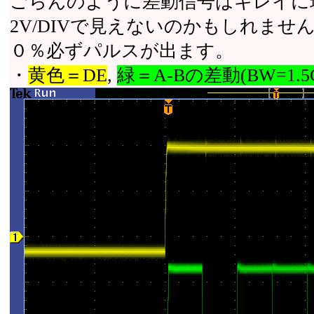
ごらんのように差動信号はキレイに
2V/DIVで見えないのかもしれま
０％必ずパルスが出ます。
・
黄色＝DE
,
緑＝A-Bの差動(BW=1.5