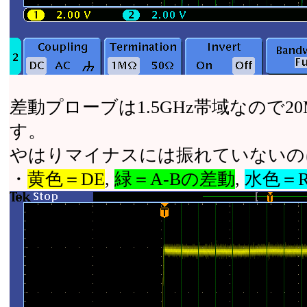
差動プローブは1.5GHz帯域なので20
す。
やはりマイナスには振れていないの
・
黄色＝DE
,
緑＝A-Bの差動
,
水色＝R