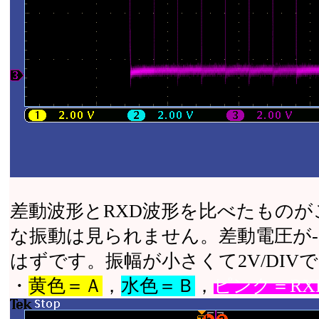
差動波形とRXD波形を比べたもの
な振動は見られません。差動電圧が-
はずです。振幅が小さくて2V/DI
・
黄色＝Ａ
，
水色＝Ｂ
，
ピンク＝RX