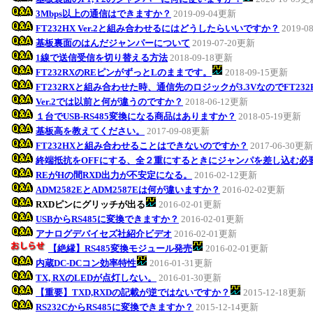
3Mbps以上の通信はできますか？
2019-09-04更新
FT232HX Ver.2と組み合わせるにはどうしたらいいですか？
2019-0
基板裏面のはんだジャンパーについて
2019-07-20更新
1線で送信受信を切り替える方法
2018-09-18更新
FT232RXのREピンがずっとLのままです。
2018-09-15更新
FT232RXと組み合わせた時、通信先のロジックが3.3VなのでFT23
Ver.2では以前と何が違うのですか？
2018-06-12更新
１台でUSB-RS485変換になる商品はありますか？
2018-05-19更新
基板高を教えてください。
2017-09-08更新
FT232HXと組み合わせることはできないのですか？
2017-06-30更新
終端抵抗をOFFにする、全２重にするときにジャンパを差し込む必
REがHの間RXD出力が不安定になる。
2016-02-12更新
ADM2582EとADM2587Eは何が違いますか？
2016-02-02更新
RXDピンにグリッチが出る
2016-02-01更新
USBからRS485に変換できますか？
2016-02-01更新
アナログデバイセズ社紹介ビデオ
2016-02-01更新
【絶縁】RS485変換モジュール発売
2016-02-01更新
内蔵DC-DCコン効率特性
2016-01-31更新
TX, RXのLEDが点灯しない。
2016-01-30更新
【重要】TXD,RXDの記載が逆ではないですか？
2015-12-18更新
RS232CからRS485に変換できますか？
2015-12-14更新