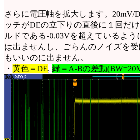
さらに電圧軸を拡大します。20mV
ッチがDEの立下りの直後に１回だ
ルドである-0.03Vを超えている
は出ませんし、ごらんのノイズを受
もいいのに出ません。
・
黄色＝DE
,
緑＝A-Bの差動(BW=20M