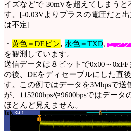
イズなどで-30mVを超えてしまう
す。[-0.03Vよりプラスの電圧だと出力
は不定]
・
黄色＝DEピン
,
水色＝TXD
,
ピンク
を観測しています。
送信データは８ビットで0x00～0
の後、DEをディセーブルにした直後
す。この例ではデータを3Mbpsで
が、115200bpsや9600bps
ほとんど見えません。