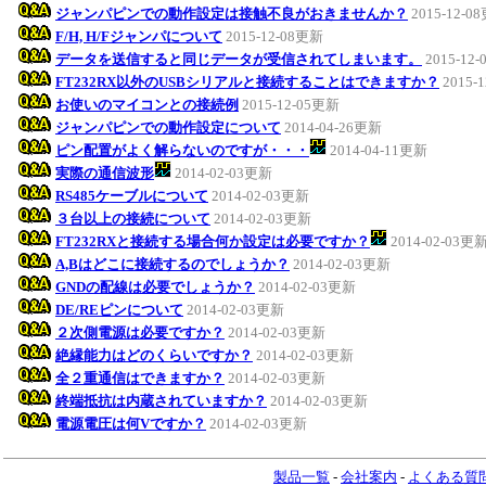
ジャンパピンでの動作設定は接触不良がおきませんか？
2015-12-0
F/H, H/Fジャンパについて
2015-12-08更新
データを送信すると同じデータが受信されてしまいます。
2015-12
FT232RX以外のUSBシリアルと接続することはできますか？
2015-
お使いのマイコンとの接続例
2015-12-05更新
ジャンパピンでの動作設定について
2014-04-26更新
ピン配置がよく解らないのですが・・・
2014-04-11更新
実際の通信波形
2014-02-03更新
RS485ケーブルについて
2014-02-03更新
３台以上の接続について
2014-02-03更新
FT232RXと接続する場合何か設定は必要ですか？
2014-02-03更
A,Bはどこに接続するのでしょうか？
2014-02-03更新
GNDの配線は必要でしょうか？
2014-02-03更新
DE/REピンについて
2014-02-03更新
２次側電源は必要ですか？
2014-02-03更新
絶縁能力はどのくらいですか？
2014-02-03更新
全２重通信はできますか？
2014-02-03更新
終端抵抗は内蔵されていますか？
2014-02-03更新
電源電圧は何Vですか？
2014-02-03更新
製品一覧
-
会社案内
-
よくある質