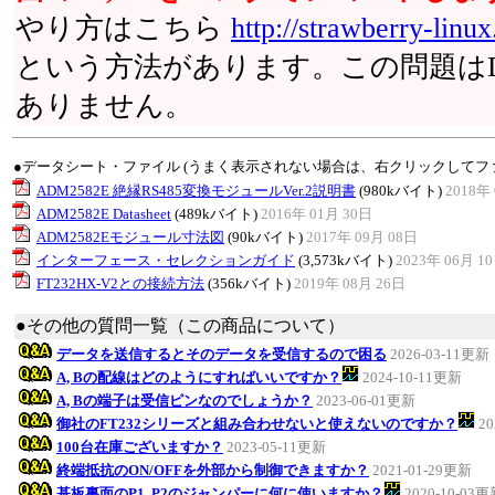
やり方はこちら
http://strawberry-lin
という方法があります。この問題は
ありません。
●データシート・ファイル (うまく表示されない場合は、右クリックしてフ
ADM2582E 絶縁RS485変換モジュールVer.2説明書
(980kバイト)
2018年 
ADM2582E Datasheet
(489kバイト)
2016年 01月 30日
ADM2582Eモジュール寸法図
(90kバイト)
2017年 09月 08日
インターフェース・セレクションガイド
(3,573kバイト)
2023年 06月 1
FT232HX-V2との接続方法
(356kバイト)
2019年 08月 26日
●その他の質問一覧（この商品について）
データを送信するとそのデータを受信するので困る
2026-03-11更新
A, Bの配線はどのようにすればいいですか？
2024-10-11更新
A, Bの端子は受信ピンなのでしょうか？
2023-06-01更新
御社のFT232シリーズと組み合わせないと使えないのですか？
20
100台在庫ございますか？
2023-05-11更新
終端抵抗のON/OFFを外部から制御できますか？
2021-01-29更新
基板裏面のP1, P2のジャンパーに何に使いますか？
2020-10-03