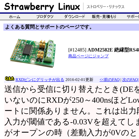
よくある質問とサポートのページです。
[#12485]
ADM2582E 絶縁型RS48
商品ページにジャンプ
RXDピンにグリッチが出る
2016-02-01更新
<<前のFAQ
|
次のFAQ
送信から受信に切り替えたとき(DE
いないのにRXDが250～400ns
ートに関係ありません。これは出力段
入力が閾値である-0.03Vを超えて
がオープンの時（差動入力が0Vのと