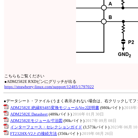
こちらもご覧ください
●ADM2582E RXDピンにグリッチが出る
https://strawberry-linux.com/support/12485/1797022
●データシート・ファイル (うまく表示されない場合は、右クリックしてフ
ADM2582E 絶縁RS485変換モジュールVer.2説明書
(980kバイト)
2018年 
ADM2582E Datasheet
(489kバイト)
2016年 01月 30日
ADM2582Eモジュール寸法図
(90kバイト)
2017年 09月 08日
インターフェース・セレクションガイド
(3,573kバイト)
2023年 06月 1
FT232HX-V2との接続方法
(356kバイト)
2019年 08月 26日