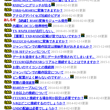
ADM2582EとADM2587Eは何が違いますか？
2016-02-02更新
RXDピンにグリッチが出る
2016-02-01更新
USBからRS485に変換できますか？
2016-02-01更新
アナログデバイセズ社紹介ビデオ
2016-02-01更新
【絶縁】RS485変換モジュール発売
2016-02-01更新
内蔵DC-DCコン効率特性
2016-01-31更新
TX, RXのLEDが点灯しない。
2016-01-30更新
【重要】TXD,RXDの記載が逆ではないですか？
2015-12-18更新
RS232CからRS485に変換できますか？
2015-12-14更新
ジャンパピンでの動作設定は接触不良がおきませんか？
2015-12-0
F/H, H/Fジャンパについて
2015-12-08更新
データを送信すると同じデータが受信されてしまいます。
2015-12
FT232RX以外のUSBシリアルと接続することはできますか？
2015-
お使いのマイコンとの接続例
2015-12-05更新
ジャンパピンでの動作設定について
2014-04-26更新
ピン配置がよく解らないのですが・・・
2014-04-11更新
実際の通信波形
2014-02-03更新
RS485ケーブルについて
2014-02-03更新
３台以上の接続について
2014-02-03更新
FT232RXと接続する場合何か設定は必要ですか？
2014-02-03更
A,Bはどこに接続するのでしょうか？
2014-02-03更新
GNDの配線は必要でしょうか？
2014-02-03更新