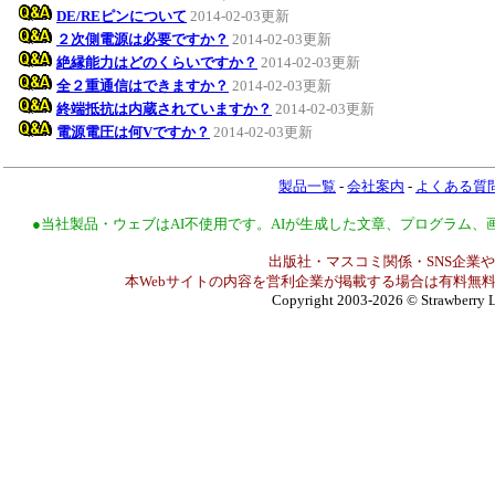
DE/REピンについて
2014-02-03更新
２次側電源は必要ですか？
2014-02-03更新
絶縁能力はどのくらいですか？
2014-02-03更新
全２重通信はできますか？
2014-02-03更新
終端抵抗は内蔵されていますか？
2014-02-03更新
電源電圧は何Vですか？
2014-02-03更新
製品一覧
-
会社案内
-
よくある質
●当社製品・ウェブはAI不使用です。AIが生成した文章、プログラム
出版社・マスコミ関係・SNS企業や
本Webサイトの内容を営利企業が掲載する場合は有料無料
Copyright 2003-2026
© Strawberry L