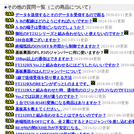
●その他の質問一覧（この商品について）
データを送信するとそのデータを受信するので困る
2026-03-11更新
A, Bの配線はどのようにすればいいですか？
2024-10-11更新
A, Bの端子は受信ピンなのでしょうか？
2023-06-01更新
御社のFT232シリーズと組み合わせないと使えないのですか？
20
100台在庫ございますか？
2023-05-11更新
終端抵抗のON/OFFを外部から制御できますか？
2021-01-29更新
基板裏面のP1, P2のジャンパーに何に使いますか？
2020-10-03
3Mbps以上の通信はできますか？
2019-09-04更新
FT232HX Ver.2と組み合わせるにはどうしたらいいですか？
2019-0
基板裏面のはんだジャンパーについて
2019-07-20更新
1線で送信受信を切り替える方法
2018-09-18更新
FT232RXのREピンがずっとLのままです。
2018-09-15更新
FT232RXと組み合わせた時、通信先のロジックが3.3VなのでFT23
Ver.2では以前と何が違うのですか？
2018-06-12更新
１台でUSB-RS485変換になる商品はありますか？
2018-05-19更新
基板高を教えてください。
2017-09-08更新
FT232HXと組み合わせることはできないのですか？
2017-06-30更新
終端抵抗をOFFにする、全２重にするときにジャンパを差し込む必
REがHの間RXD出力が不安定になる。
2016-02-12更新