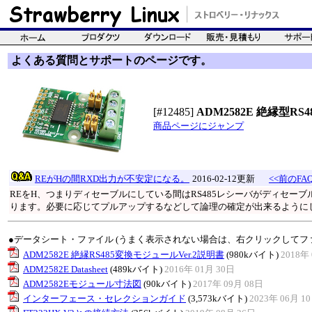
よくある質問とサポートのページです。
[#12485]
ADM2582E 絶縁型RS48
商品ページにジャンプ
REがHの間RXD出力が不安定になる。
2016-02-12更新
<<前のFA
REをH、つまりディセーブルにしている間はRS485レシーバがディセー
ります。必要に応じてプルアップするなどして論理の確定が出来るように
●データシート・ファイル (うまく表示されない場合は、右クリックしてフ
ADM2582E 絶縁RS485変換モジュールVer.2説明書
(980kバイト)
2018年 
ADM2582E Datasheet
(489kバイト)
2016年 01月 30日
ADM2582Eモジュール寸法図
(90kバイト)
2017年 09月 08日
インターフェース・セレクションガイド
(3,573kバイト)
2023年 06月 1