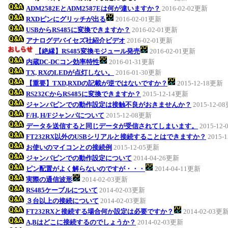
ADM2582EとADM2587Eは何が違いますか？
2016-02-02更新
RXDピンにグリッチが出る
2016-02-01更新
USBからRS485に変換できますか？
2016-02-01更新
アナログデバイセズ社紹介ビデオ
2016-02-01更新
【絶縁】RS485変換モジュール発売
2016-02-01更新
内蔵DC-DCコン効率特性
2016-01-31更新
TX, RXのLEDが点灯しない。
2016-01-30更新
【重要】TXD,RXDの記載が逆ではないですか？
2015-12-18更新
RS232CからRS485に変換できますか？
2015-12-14更新
ジャンパピンでの動作設定は接触不良がおきませんか？
2015-12-0
F/H, H/Fジャンパについて
2015-12-08更新
データを送信すると同じデータが受信されてしまいます。
2015-12
FT232RX以外のUSBシリアルと接続することはできますか？
2015-
お使いのマイコンとの接続例
2015-12-05更新
ジャンパピンでの動作設定について
2014-04-26更新
ピン配置がよく解らないのですが・・・
2014-04-11更新
実際の通信波形
2014-02-03更新
RS485ケーブルについて
2014-02-03更新
３台以上の接続について
2014-02-03更新
FT232RXと接続する場合何か設定は必要ですか？
2014-02-03更
A,Bはどこに接続するのでしょうか？
2014-02-03更新