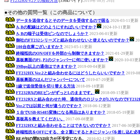
FT232HX-V2との接続方法
(356kバイト)
2019年 08月 26日
●その他の質問一覧（この商品について）
データを送信するとそのデータを受信するので困る
2026-03-11更新
A, Bの配線はどのようにすればいいですか？
2024-10-11更新
A, Bの端子は受信ピンなのでしょうか？
2023-06-01更新
御社のFT232シリーズと組み合わせないと使えないのですか？
20
100台在庫ございますか？
2023-05-11更新
終端抵抗のON/OFFを外部から制御できますか？
2021-01-29更新
基板裏面のP1, P2のジャンパーに何に使いますか？
2020-10-03
3Mbps以上の通信はできますか？
2019-09-04更新
FT232HX Ver.2と組み合わせるにはどうしたらいいですか？
2019-0
基板裏面のはんだジャンパーについて
2019-07-20更新
1線で送信受信を切り替える方法
2018-09-18更新
FT232RXのREピンがずっとLのままです。
2018-09-15更新
FT232RXと組み合わせた時、通信先のロジックが3.3VなのでFT23
Ver.2では以前と何が違うのですか？
2018-06-12更新
１台でUSB-RS485変換になる商品はありますか？
2018-05-19更新
基板高を教えてください。
2017-09-08更新
FT232HXと組み合わせることはできないのですか？
2017-06-30更新
終端抵抗をOFFにする、全２重にするときにジャンパを差し込む必
REがHの間RXD出力が不安定になる。
2016-02-12更新