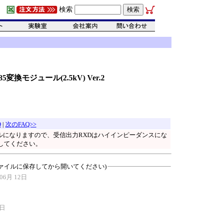
検索
5変換モジュール(2.5kV) Ver.2
Q
|
次のFAQ>>
ブルになりますので、受信出力RXDはハイインピーダンスにな
してください。
ァイルに保存してから開いてください)
06月 12日
0日