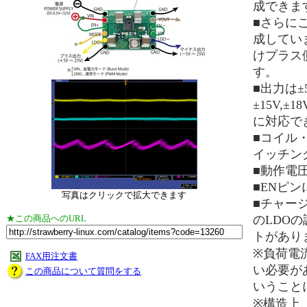
成できま
■さらに
成してい
けプラス
す。
■出力は±
±15V,±
に対応で
■コイル
イッチン
■動作電圧
■ENピン
写真はクリックで拡大できます
■チャージ
★この商品へのURL
のLDO
トがあり
※負荷電流
FAX用注文書
い必要が
この商品について質問をする
いうこと
※構造上