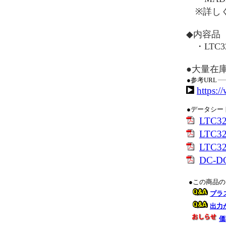
※詳しく
◆内容品
・LTC3
●大量在
●参考URL
https:/
●データシー
LTC
LTC
LTC
DC-
●この商品
プラ
出力
価