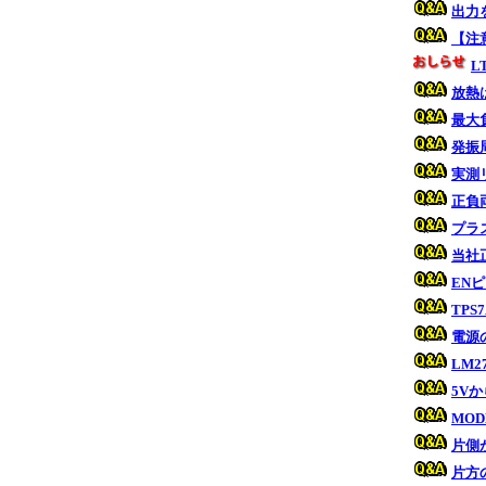
出力
【注
L
放熱
最大
発振
実測
正負
プラ
当社
EN
TP
電源
LM
5V
MO
片側
片方