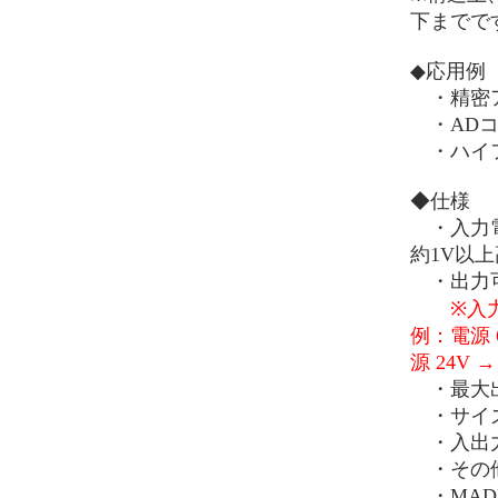
下までで
◆応用例
・精密ア
・ADコ
・ハイフ
◆仕様
・入力電
約1V以
・出力可
※入
例：電源 6
源 24V 
・最大出力
・サイズ：
・入出力
・その他
・MADE 