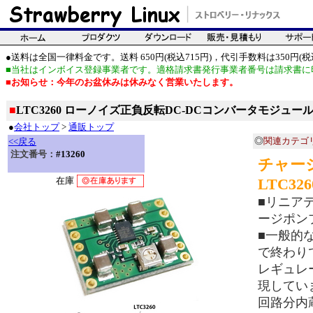
●送料は全国一律料金です。送料 650円(税込715円)，代引手数料は350円(税込
■当社はインボイス登録事業者です。適格請求書発行事業者番号は請求書に
■お知らせ：今年のお盆休みは休みなく営業いたします。
■
LTC3260 ローノイズ正負反転DC-DCコンバータモジュー
●
会社トップ
>
通販トップ
◎
関連カテゴ
<<戻る
注文番号：
#13260
チャー
在庫
LTC326
■リニアテ
ージポン
■一般的
で終わりで
レギュレ
現してい
回路分内