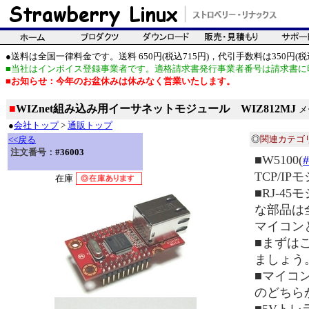
●送料は全国一律料金です。送料 650円(税込715円)，代引手数料は350円(税込
■当社はインボイス登録事業者です。適格請求書発行事業者番号は請求書に
■お知らせ：今年のお盆休みは休みなく営業いたします。
■
WIZnet組み込み用イーサネットモジュール WIZ812MJ
メ
●
会社トップ
>
通販トップ
◎
関連カテゴ
<<戻る
注文番号：
#36003
■W5100(
#
TCP/I
在庫
■RJ-
な部品は
マイコン
■まずはこ
ましょう
■マイコ
のどちら