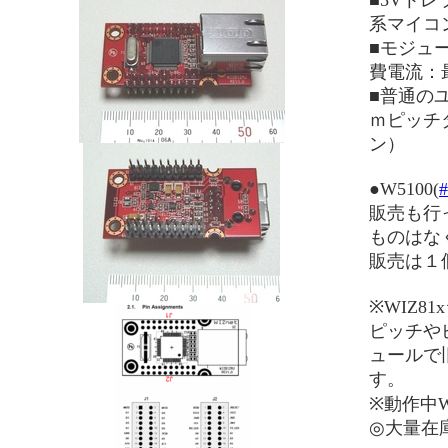
■5Vトレ
系マイコ
■モジュ
費電流：
■普通の
ｍピッチ
ン）
●W5100(
#
販売も行
ものはな
販売は１
※WIZ81
ピッチやピ
ュールで
す。
※動作中
◎大量在