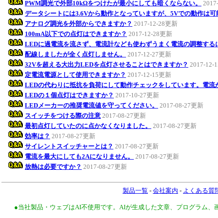
PWM調光で外部10kΩをつけたが最小にしても暗くならない。
2017
データシートには3.6Vから動作となっていますが、5Vでの動作は
アナログ調光を外部からできますか？
2017-12-28更新
100mA以下での点灯はできますか？
2017-12-28更新
LEDに過電流を流さず、電流計なども使わずうまく電流の調整する
配線しましたが全く点灯しません。
2017-12-27更新
32Vを超える大出力LEDを点灯させることはできますか？
2017-12
定電流電源として使用できますか？
2017-12-15更新
LEDの代わりに抵抗を負荷にして動作チェックをしています。電流
LEDの１個点灯はできますか？
2017-10-27更新
LEDメーカーの推奨電流値を守ってください。
2017-08-27更新
スイッチをつける際の注意
2017-08-27更新
最初点灯していたのに点かなくなりました。
2017-08-27更新
効率は？
2017-08-27更新
サイレントスイッチャーとは？
2017-08-27更新
電流を最大にしても2Aになりません。
2017-08-27更新
放熱は必要ですか？
2017-08-27更新
製品一覧
-
会社案内
-
よくある質
●当社製品・ウェブはAI不使用です。AIが生成した文章、プログラム