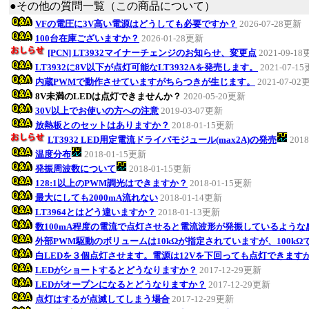
●その他の質問一覧（この商品について）
VFの電圧に3V高い電源はどうしても必要ですか？
2026-07-28更新
100台在庫ございますか？
2026-01-28更新
[PCN] LT3932マイナーチェンジのお知らせ、変更点
2021-09-1
LT3932に8V以下が点灯可能なLT3932Aを発売します。
2021-07-1
内蔵PWMで動作させていますがちらつきが生じます。
2021-07-02
8V未満のLEDは点灯できませんか？
2020-05-20更新
30V以上でお使いの方への注意
2019-03-07更新
放熱板とのセットはありますか？
2018-01-15更新
LT3932 LED用定電流ドライバモジュール(max2A)の発売
201
温度分布
2018-01-15更新
発振周波数について
2018-01-15更新
128:1以上のPWM調光はできますか？
2018-01-15更新
最大にしても2000mA流れない
2018-01-14更新
LT3964とはどう違いますか？
2018-01-13更新
数100mA程度の電流で点灯させると電流波形が発振しているような
外部PWM駆動のボリュームは10kΩが指定されていますが、100k
白LEDを３個点灯させます。電源は12Vを下回っても点灯できます
LEDがショートするとどうなりますか？
2017-12-29更新
LEDがオープンになるとどうなりますか？
2017-12-29更新
点灯はするが点滅してしまう場合
2017-12-29更新