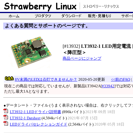
よくある質問とサポートのページです。
[#13932]
LT3932-1 LED用定
＜降圧型＞
商品ページにジャンプ
8V未満のLEDは点灯できませんか？
2020-05-20更新
<<前のFAQ
|
現在この商品では対応していませんが、新製品LT3942A[
#33942
]では対応
ただし最大1Aとなります。
●データシート・ファイル (うまく表示されない場合は、右クリックしてフ
LT3932-1 LEDドライバ説明書
(896kバイト)
2021年 09月 18日
LT3932-1 Datsheet
(4,594kバイト)
2021年 07月 15日
LEDドライバセレクションガイド
(2,564kバイト)
2020年 05月 18日