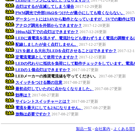
LEDがオープンになるとどうなりますか？
2017-12-29更新
点灯はするが点滅してしまう場合
2017-12-29更新
PWM調光で外部10kΩをつけたが最小にしても暗くならない。
2017
データシートには3.6Vから動作となっていますが、5Vでの動作は
アナログ調光を外部からできますか？
2017-12-28更新
100mA以下での点灯はできますか？
2017-12-28更新
LEDに過電流を流さず、電流計なども使わずうまく電流の調整する
配線しましたが全く点灯しません。
2017-12-27更新
32Vを超える大出力LEDを点灯させることはできますか？
2017-12
定電流電源として使用できますか？
2017-12-15更新
LEDの代わりに抵抗を負荷にして動作チェックをしています。電流
LEDの１個点灯はできますか？
2017-10-27更新
LEDメーカーの推奨電流値を守ってください。
2017-08-27更新
スイッチをつける際の注意
2017-08-27更新
最初点灯していたのに点かなくなりました。
2017-08-27更新
効率は？
2017-08-27更新
サイレントスイッチャーとは？
2017-08-27更新
電流を最大にしても2Aになりません。
2017-08-27更新
放熱は必要ですか？
2017-08-27更新
製品一覧
-
会社案内
-
よくある質