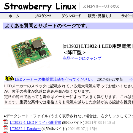
よくある質問とサポートのページです。
[#13932]
LT3932-1 LED用定
＜降圧型＞
商品ページにジャンプ
LEDメーカーの推奨電流値を守ってください。
2017-08-27更新
<
LEDメーカーのスペックに記載されている最大電流を守ってお使いくださ
が、素子の劣化が急速に進み寿命が短くなります。
定格の範囲であっても寿命はメーカーによって大きく異なります。これは
きます。重要な案件では定格よりも電流を減らした余裕がある設計を推奨
●データシート・ファイル (うまく表示されない場合は、右クリックしてフ
LT3932-1 LEDドライバ説明書
(896kバイト)
2021年 09月 18日
LT3932-1 Datsheet
(4,594kバイト)
2021年 07月 15日