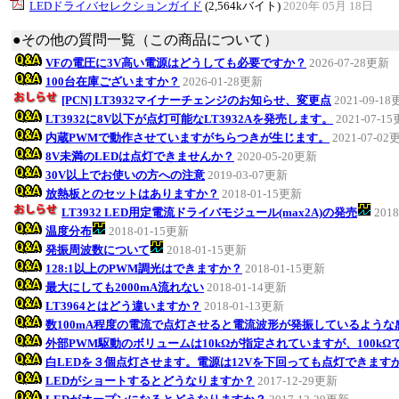
LEDドライバセレクションガイド
(2,564kバイト)
2020年 05月 18日
●その他の質問一覧（この商品について）
VFの電圧に3V高い電源はどうしても必要ですか？
2026-07-28更新
100台在庫ございますか？
2026-01-28更新
[PCN] LT3932マイナーチェンジのお知らせ、変更点
2021-09-1
LT3932に8V以下が点灯可能なLT3932Aを発売します。
2021-07-1
内蔵PWMで動作させていますがちらつきが生じます。
2021-07-02
8V未満のLEDは点灯できませんか？
2020-05-20更新
30V以上でお使いの方への注意
2019-03-07更新
放熱板とのセットはありますか？
2018-01-15更新
LT3932 LED用定電流ドライバモジュール(max2A)の発売
201
温度分布
2018-01-15更新
発振周波数について
2018-01-15更新
128:1以上のPWM調光はできますか？
2018-01-15更新
最大にしても2000mA流れない
2018-01-14更新
LT3964とはどう違いますか？
2018-01-13更新
数100mA程度の電流で点灯させると電流波形が発振しているような
外部PWM駆動のボリュームは10kΩが指定されていますが、100k
白LEDを３個点灯させます。電源は12Vを下回っても点灯できます
LEDがショートするとどうなりますか？
2017-12-29更新