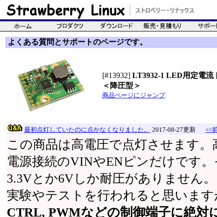
よくある質問とサポートのページです。
[#13932]
LT3932-1 LED用定
＜降圧型＞
商品ページにジャンプ
最初点灯していたのに点かなくなりました。
2017-08-27更新
<<
この商品は高電圧で点灯させます。
電源接続のVINやENピンだけです
3.3Vとか6Vしか耐圧がありませ
実験やテストを行われると思います
CTRL, PWMなどの制御端子に絶