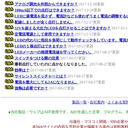
アナログ調光を外部からできますか？
2017-12-28更新
100mA以下での点灯はできますか？
2017-12-28更新
LEDに過電流を流さず、電流計なども使わずうまく電流の調整する
配線しましたが全く点灯しません。
2017-12-27更新
32Vを超える大出力LEDを点灯させることはできますか？
2017-12
定電流電源として使用できますか？
2017-12-15更新
LEDの代わりに抵抗を負荷にして動作チェックをしています。電流
LEDの１個点灯はできますか？
2017-10-27更新
LEDメーカーの推奨電流値を守ってください。
2017-08-27更新
スイッチをつける際の注意
2017-08-27更新
最初点灯していたのに点かなくなりました。
2017-08-27更新
効率は？
2017-08-27更新
サイレントスイッチャーとは？
2017-08-27更新
電流を最大にしても2Aになりません。
2017-08-27更新
放熱は必要ですか？
2017-08-27更新
製品一覧
-
会社案内
-
よくある質
●当社製品・ウェブはAI不使用です。AIが生成した文章、プログラム
出版社・マスコミ関係・SNS企業や
本Webサイトの内容を営利企業が掲載する場合は有料無料