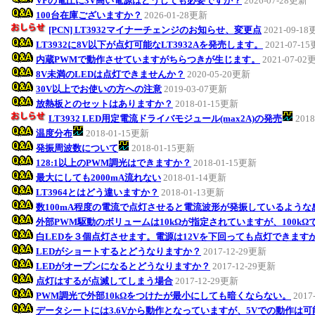
VFの電圧に3V高い電源はどうしても必要ですか？
2026-07-28更新
100台在庫ございますか？
2026-01-28更新
[PCN] LT3932マイナーチェンジのお知らせ、変更点
2021-09-1
LT3932に8V以下が点灯可能なLT3932Aを発売します。
2021-07-1
内蔵PWMで動作させていますがちらつきが生じます。
2021-07-02
8V未満のLEDは点灯できませんか？
2020-05-20更新
30V以上でお使いの方への注意
2019-03-07更新
放熱板とのセットはありますか？
2018-01-15更新
LT3932 LED用定電流ドライバモジュール(max2A)の発売
201
温度分布
2018-01-15更新
発振周波数について
2018-01-15更新
128:1以上のPWM調光はできますか？
2018-01-15更新
最大にしても2000mA流れない
2018-01-14更新
LT3964とはどう違いますか？
2018-01-13更新
数100mA程度の電流で点灯させると電流波形が発振しているような
外部PWM駆動のボリュームは10kΩが指定されていますが、100k
白LEDを３個点灯させます。電源は12Vを下回っても点灯できます
LEDがショートするとどうなりますか？
2017-12-29更新
LEDがオープンになるとどうなりますか？
2017-12-29更新
点灯はするが点滅してしまう場合
2017-12-29更新
PWM調光で外部10kΩをつけたが最小にしても暗くならない。
2017
データシートには3.6Vから動作となっていますが、5Vでの動作は