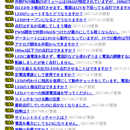
外部PWM駆動のボリュームは10kΩが指定されていますが、100k
白LEDを３個点灯させます。電源は12Vを下回っても点灯できます
LEDがショートするとどうなりますか？
2017-12-29更新
LEDがオープンになるとどうなりますか？
2017-12-29更新
点灯はするが点滅してしまう場合
2017-12-29更新
PWM調光で外部10kΩをつけたが最小にしても暗くならない。
2017
データシートには3.6Vから動作となっていますが、5Vでの動作は
アナログ調光を外部からできますか？
2017-12-28更新
100mA以下での点灯はできますか？
2017-12-28更新
LEDに過電流を流さず、電流計なども使わずうまく電流の調整する
配線しましたが全く点灯しません。
2017-12-27更新
32Vを超える大出力LEDを点灯させることはできますか？
2017-12
定電流電源として使用できますか？
2017-12-15更新
LEDの代わりに抵抗を負荷にして動作チェックをしています。電流
LEDの１個点灯はできますか？
2017-10-27更新
LEDメーカーの推奨電流値を守ってください。
2017-08-27更新
スイッチをつける際の注意
2017-08-27更新
最初点灯していたのに点かなくなりました。
2017-08-27更新
効率は？
2017-08-27更新
サイレントスイッチャーとは？
2017-08-27更新
電流を最大にしても2Aになりません。
2017-08-27更新
放熱は必要ですか？
2017-08-27更新