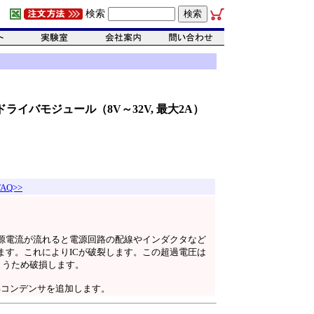
検索
電流ドライバモジュール（8V～32V, 最大2A）
AQ>>
源電流が流れると電源回路の配線やインダクタなど
ます。これによりICが破裂します。この超過電圧は
まうため破損します。
解コンデンサを追加します。