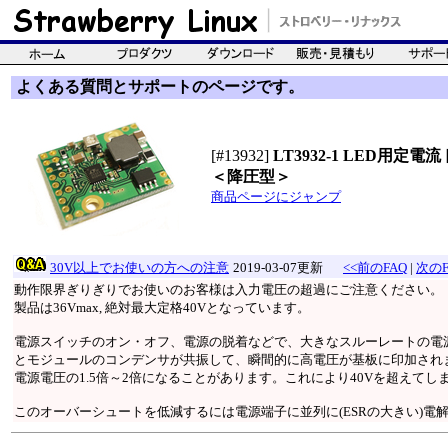
よくある質問とサポートのページです。
[#13932]
LT3932-1 LED用定
＜降圧型＞
商品ページにジャンプ
30V以上でお使いの方への注意
2019-03-07更新
<<前のFAQ
|
次のF
動作限界ぎりぎりでお使いのお客様は入力電圧の超過にご注意ください。
製品は36Vmax, 絶対最大定格40Vとなっています。
電源スイッチのオン・オフ、電源の脱着などで、大きなスルーレートの電
とモジュールのコンデンサが共振して、瞬間的に高電圧が基板に印加され
電源電圧の1.5倍～2倍になることがあります。これにより40Vを超えてし
このオーバーシュートを低減するには電源端子に並列に(ESRの大きい)電