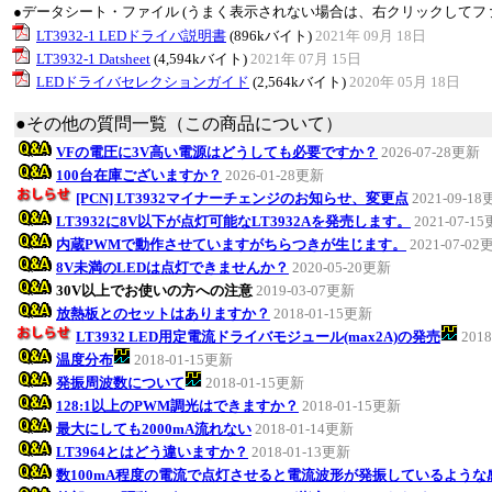
●データシート・ファイル (うまく表示されない場合は、右クリックしてフ
LT3932-1 LEDドライバ説明書
(896kバイト)
2021年 09月 18日
LT3932-1 Datsheet
(4,594kバイト)
2021年 07月 15日
LEDドライバセレクションガイド
(2,564kバイト)
2020年 05月 18日
●その他の質問一覧（この商品について）
VFの電圧に3V高い電源はどうしても必要ですか？
2026-07-28更新
100台在庫ございますか？
2026-01-28更新
[PCN] LT3932マイナーチェンジのお知らせ、変更点
2021-09-1
LT3932に8V以下が点灯可能なLT3932Aを発売します。
2021-07-1
内蔵PWMで動作させていますがちらつきが生じます。
2021-07-02
8V未満のLEDは点灯できませんか？
2020-05-20更新
30V以上でお使いの方への注意
2019-03-07更新
放熱板とのセットはありますか？
2018-01-15更新
LT3932 LED用定電流ドライバモジュール(max2A)の発売
201
温度分布
2018-01-15更新
発振周波数について
2018-01-15更新
128:1以上のPWM調光はできますか？
2018-01-15更新
最大にしても2000mA流れない
2018-01-14更新
LT3964とはどう違いますか？
2018-01-13更新
数100mA程度の電流で点灯させると電流波形が発振しているような