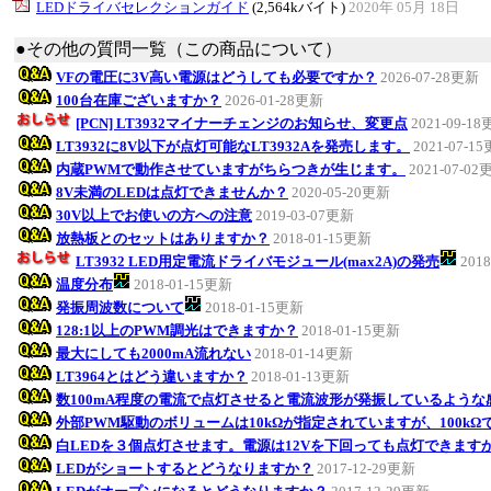
LEDドライバセレクションガイド
(2,564kバイト)
2020年 05月 18日
●その他の質問一覧（この商品について）
VFの電圧に3V高い電源はどうしても必要ですか？
2026-07-28更新
100台在庫ございますか？
2026-01-28更新
[PCN] LT3932マイナーチェンジのお知らせ、変更点
2021-09-1
LT3932に8V以下が点灯可能なLT3932Aを発売します。
2021-07-1
内蔵PWMで動作させていますがちらつきが生じます。
2021-07-02
8V未満のLEDは点灯できませんか？
2020-05-20更新
30V以上でお使いの方への注意
2019-03-07更新
放熱板とのセットはありますか？
2018-01-15更新
LT3932 LED用定電流ドライバモジュール(max2A)の発売
201
温度分布
2018-01-15更新
発振周波数について
2018-01-15更新
128:1以上のPWM調光はできますか？
2018-01-15更新
最大にしても2000mA流れない
2018-01-14更新
LT3964とはどう違いますか？
2018-01-13更新
数100mA程度の電流で点灯させると電流波形が発振しているような
外部PWM駆動のボリュームは10kΩが指定されていますが、100k
白LEDを３個点灯させます。電源は12Vを下回っても点灯できます
LEDがショートするとどうなりますか？
2017-12-29更新