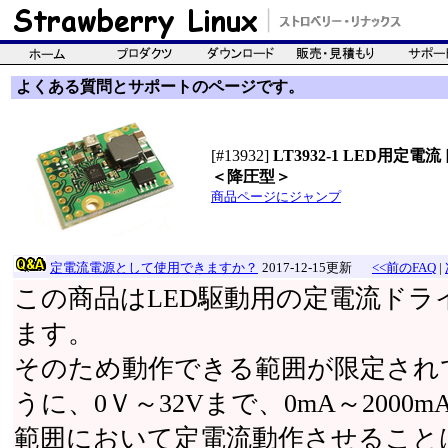
よくある質問とサポートのページです。
[#13932]
LT3932-1 LED用定
＜降圧型＞
商品ページにジャンプ
定電流電源として使用できますか？
2017-12-15更新
<<前のFAQ
|
この商品はLED駆動用の定電流ド
ます。
そのため動作できる範囲が限定されて
うに、0Ｖ～32Vまで、0mA～200
範囲において定電流動作させること