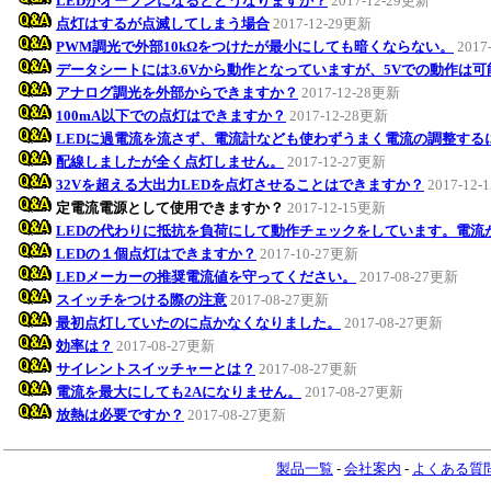
LEDがオープンになるとどうなりますか？
2017-12-29更新
点灯はするが点滅してしまう場合
2017-12-29更新
PWM調光で外部10kΩをつけたが最小にしても暗くならない。
2017
データシートには3.6Vから動作となっていますが、5Vでの動作は
アナログ調光を外部からできますか？
2017-12-28更新
100mA以下での点灯はできますか？
2017-12-28更新
LEDに過電流を流さず、電流計なども使わずうまく電流の調整する
配線しましたが全く点灯しません。
2017-12-27更新
32Vを超える大出力LEDを点灯させることはできますか？
2017-12
定電流電源として使用できますか？
2017-12-15更新
LEDの代わりに抵抗を負荷にして動作チェックをしています。電流
LEDの１個点灯はできますか？
2017-10-27更新
LEDメーカーの推奨電流値を守ってください。
2017-08-27更新
スイッチをつける際の注意
2017-08-27更新
最初点灯していたのに点かなくなりました。
2017-08-27更新
効率は？
2017-08-27更新
サイレントスイッチャーとは？
2017-08-27更新
電流を最大にしても2Aになりません。
2017-08-27更新
放熱は必要ですか？
2017-08-27更新
製品一覧
-
会社案内
-
よくある質