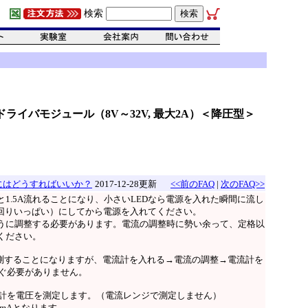
検索
電流ドライバモジュール（8V～32V, 最大2A）＜降圧型＞
にはどうすればいいか？
2017-12-28更新
<<前のFAQ
|
次のFAQ>>
1.5A流れることになり、小さいLEDなら電源を入れた瞬間に流し
回りいっぱい）にしてから電源を入れてください。
うに調整する必要があります。電流の調整時に勢い余って、定格以
ください。
計測することになりますが、電流計を入れる→電流の調整→電流計を
なぐ必要がありません。
圧計を電圧を測定します。（電流レンジで測定しません）
50mAとなります。