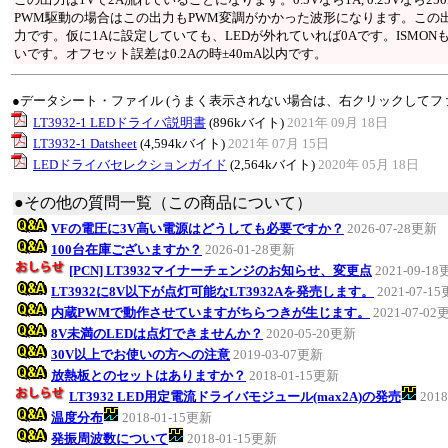
PWM駆動の場合はこの出力もPWM変調がかかった波形になります。この
力です。仮に1Aに設定していても、LEDが外れていれば0Aです。ISMON
いです。オフセット誤差は0.2Aの時±40mA以内です。
●データシート・ファイル (うまく表示されない場合は、右クリックしてフ
LT3932-1 LEDドライバ説明書
(896kバイト)
2021年 09月 18日
LT3932-1 Datsheet
(4,594kバイト)
2021年 07月 15日
LEDドライバセレクションガイド
(2,564kバイト)
2020年 05月 18日
●その他の質問一覧（この商品について）
VFの電圧に3V高い電源はどうしても必要ですか？
2026-07-28更新
100台在庫ございますか？
2026-01-28更新
[PCN] LT3932マイナーチェンジのお知らせ、変更点
2021-09-1
LT3932に8V以下が点灯可能なLT3932Aを発売します。
2021-07-1
内蔵PWMで動作させていますがちらつきが生じます。
2021-07-02
8V未満のLEDは点灯できませんか？
2020-05-20更新
30V以上でお使いの方への注意
2019-03-07更新
放熱板とのセットはありますか？
2018-01-15更新
LT3932 LED用定電流ドライバモジュール(max2A)の発売
201
温度分布
2018-01-15更新
発振周波数について
2018-01-15更新