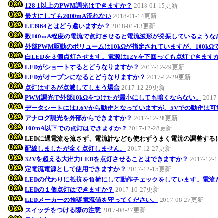
128:1以上のPWM調光はできますか？
2018-01-15更新
最大にしても2000mA流れない
2018-01-14更新
LT3964とはどう違いますか？
2018-01-13更新
数100mA程度の電流で点灯させると電流波形が発振しているような
外部PWM駆動のボリュームは10kΩが指定されていますが、100k
白LEDを３個点灯させます。電源は12Vを下回っても点灯できます
LEDがショートするとどうなりますか？
2017-12-29更新
LEDがオープンになるとどうなりますか？
2017-12-29更新
点灯はするが点滅してしまう場合
2017-12-29更新
PWM調光で外部10kΩをつけたが最小にしても暗くならない。
2017
データシートには3.6Vから動作となっていますが、5Vでの動作は
アナログ調光を外部からできますか？
2017-12-28更新
100mA以下での点灯はできますか？
2017-12-28更新
LEDに過電流を流さず、電流計なども使わずうまく電流の調整する
配線しましたが全く点灯しません。
2017-12-27更新
32Vを超える大出力LEDを点灯させることはできますか？
2017-12
定電流電源として使用できますか？
2017-12-15更新
LEDの代わりに抵抗を負荷にして動作チェックをしています。電流
LEDの１個点灯はできますか？
2017-10-27更新
LEDメーカーの推奨電流値を守ってください。
2017-08-27更新
スイッチをつける際の注意
2017-08-27更新