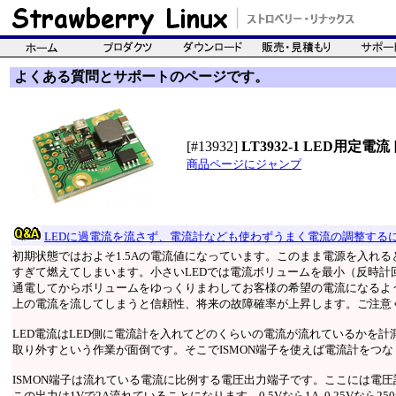
よくある質問とサポートのページです。
[#13932]
LT3932-1 LED用定
商品ページにジャンプ
LEDに過電流を流さず、電流計なども使わずうまく電流の調整する
初期状態ではおよそ1.5Aの電流値になっています。このまま電源を入れると
すぎて燃えてしまいます。小さいLEDでは電流ボリュームを最小（反時計
通電してからボリュームをゆっくりまわしてお客様の希望の電流になるよ
上の電流を流してしまうと信頼性、将来の故障確率が上昇します。ご注意
LED電流はLED側に電流計を入れてどのくらいの電流が流れているかを
取り外すという作業が面倒です。そこでISMON端子を使えば電流計をつ
ISMON端子は流れている電流に比例する電圧出力端子です。ここには電
この出力は1Vで2A流れていることになります。0.5Vなら1A, 0.25Vなら2