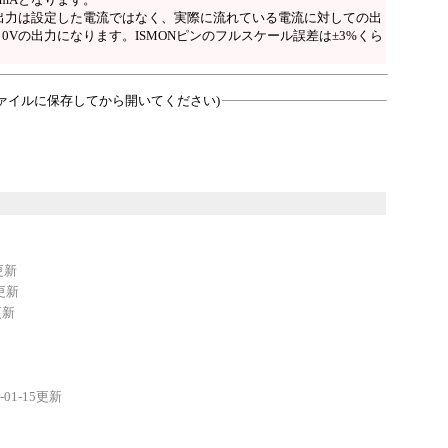
出力は設定した電流ではなく、実際に流れている電流に対しての出
も0Vの出力になります。ISMONピンのフルスケール誤差は±3%くら
ァイルに保存してから開いてください)
8更新
5更新
更新
8-01-15更新