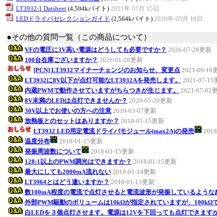
LT3932-1 Datsheet
(4,594kバイト)
2021年 07月 15日
LEDドライバセレクションガイド
(2,564kバイト)
2020年 05月 18日
●その他の質問一覧（この商品について）
VFの電圧に3V高い電源はどうしても必要ですか？
2026-07-28更新
100台在庫ございますか？
2026-01-28更新
[PCN] LT3932マイナーチェンジのお知らせ、変更点
2021-09-1
LT3932に8V以下が点灯可能なLT3932Aを発売します。
2021-07-1
内蔵PWMで動作させていますがちらつきが生じます。
2021-07-02
8V未満のLEDは点灯できませんか？
2020-05-20更新
30V以上でお使いの方への注意
2019-03-07更新
放熱板とのセットはありますか？
2018-01-15更新
LT3932 LED用定電流ドライバモジュール(max2A)の発売
201
温度分布
2018-01-15更新
発振周波数について
2018-01-15更新
128:1以上のPWM調光はできますか？
2018-01-15更新
最大にしても2000mA流れない
2018-01-14更新
LT3964とはどう違いますか？
2018-01-13更新
数100mA程度の電流で点灯させると電流波形が発振しているような
外部PWM駆動のボリュームは10kΩが指定されていますが、100k
白LEDを３個点灯させます。電源は12Vを下回っても点灯できます