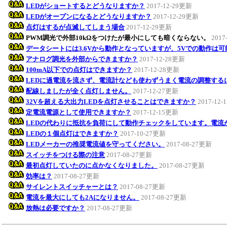
LEDがショートするとどうなりますか？
2017-12-29更新
LEDがオープンになるとどうなりますか？
2017-12-29更新
点灯はするが点滅してしまう場合
2017-12-29更新
PWM調光で外部10kΩをつけたが最小にしても暗くならない。
2017
データシートには3.6Vから動作となっていますが、5Vでの動作は
アナログ調光を外部からできますか？
2017-12-28更新
100mA以下での点灯はできますか？
2017-12-28更新
LEDに過電流を流さず、電流計なども使わずうまく電流の調整する
配線しましたが全く点灯しません。
2017-12-27更新
32Vを超える大出力LEDを点灯させることはできますか？
2017-12
定電流電源として使用できますか？
2017-12-15更新
LEDの代わりに抵抗を負荷にして動作チェックをしています。電流
LEDの１個点灯はできますか？
2017-10-27更新
LEDメーカーの推奨電流値を守ってください。
2017-08-27更新
スイッチをつける際の注意
2017-08-27更新
最初点灯していたのに点かなくなりました。
2017-08-27更新
効率は？
2017-08-27更新
サイレントスイッチャーとは？
2017-08-27更新
電流を最大にしても2Aになりません。
2017-08-27更新
放熱は必要ですか？
2017-08-27更新