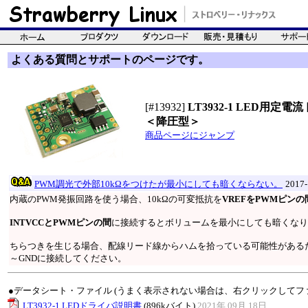
よくある質問とサポートのページです。
[#13932]
LT3932-1 LED用定
＜降圧型＞
商品ページにジャンプ
PWM調光で外部10kΩをつけたが最小にしても暗くならない。
2017
内蔵のPWM発振回路を使う場合、10kΩの可変抵抗を
VREFをPWMピンの
INTVCCとPWMピンの間
に接続するとボリュームを最小にしても暗くなり
ちらつきを生じる場合、配線リード線からハムを拾っている可能性があるた
～GNDに接続してください。
●データシート・ファイル (うまく表示されない場合は、右クリックしてフ
LT3932-1 LEDドライバ説明書
(896kバイト)
2021年 09月 18日